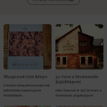
Hírlevél feliratkozás
Bhagavad Gítá könyv
30 éves a Sivánanda
Jógaközpont
A frissen érkezett könyvek már
elérhetőek webshopunk
Idén (február 8-án) 30 éves a
kínálatában.
Sivánanda Jógaközpont.