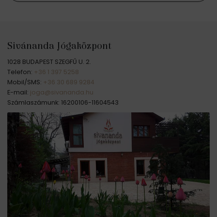
Sivánanda Jógaközpont
1028 BUDAPEST SZEGFŰ U. 2.
Telefon:
+36 1 397 5258
Mobil/SMS:
+36 30 689 9284
E-mail:
joga@sivananda.hu
Számlaszámunk: 16200106-11604543