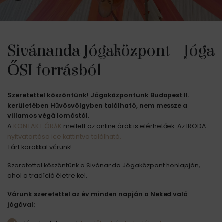
Sivánanda Jógaközpont – Jóga
ŐSI forrásból
Szeretettel köszöntünk! Jógaközpontunk Budapest II.
kerületében Hűvösvölgyben található, nem messze a
villamos végállomástól.
A
KONTAKT ÓRÁK
mellett az online órák is elérhetőek. Az IRODA
nyitvatartása ide kattintva található.
Tárt karokkal várunk!
Szeretettel köszöntünk a Sivánanda Jógaközpont honlapján,
ahol a tradíció életre kel.
Várunk szeretettel az év minden napján a Neked való
jógával: