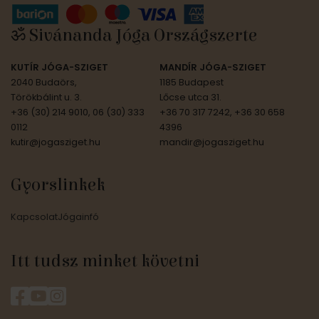
ॐ Sivánanda Jóga Országszerte
KUTÍR JÓGA-SZIGET
MANDÍR JÓGA-SZIGET
2040 Budaörs,
1185 Budapest
Törökbálint u. 3.
Lőcse utca 31.
+36 (30) 214 9010, 06 (30) 333
+36 70 317 7242, +36 30 658
0112
4396
kutir@jogasziget.hu
mandir@jogasziget.hu
Gyorslinkek
Kapcsolat
Jógainfó
Itt tudsz minket követni