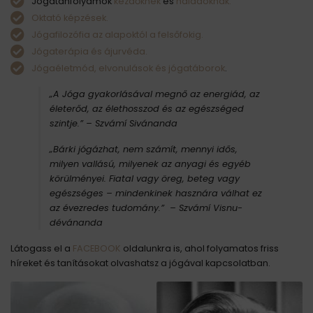
Jógatanfolyamok
kezdőknek
és
haladóknak.
Oktató képzések.
Jógafilozófia az alapoktól a felsőfokig.
Jógaterápia és ájurvéda.
Jógaéletmód, elvonulások és jógatáborok
.
„A Jóga gyakorlásával megnő az energiád, az
életerőd, az élethosszod és az egészséged
szintje.”
– Szvámí Sivánanda
„Bárki jógázhat, nem számít, mennyi idős,
milyen vallású, milyenek az anyagi és egyéb
körülményei. Fiatal vagy öreg, beteg vagy
egészséges – mindenkinek hasznára válhat ez
az évezredes tudomány.” – Szvámí Visnu-
dévánanda
Látogass el a
FACEBOOK
oldalunkra is, ahol folyamatos friss
híreket és tanításokat olvashatsz a jógával kapcsolatban.