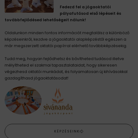
Fedezd fel a jógaoktatói
pályafutásod első lépéseit és
továbbfejlődésed lehetőségeit nálunk!
Oldalunkon minden fontos információt megtalálsz a különböző
képzéseinkről, kezdve a jógaoktatói alapképzéstől egészen a
már megszerzett oktatói papírral elérhető továbbképzésekig.
Tudd meg, hogyan fejlődhetsz és bővítheted tudásod illetve
mélyítheted el szakmai tapasztalataidat, hogy sikeresen
végezhesd oktatói munkádat, és folyamatosan új kihívásokkal
gazdagíthasd jógaoktatásodat!
KÉPZÉSEINK