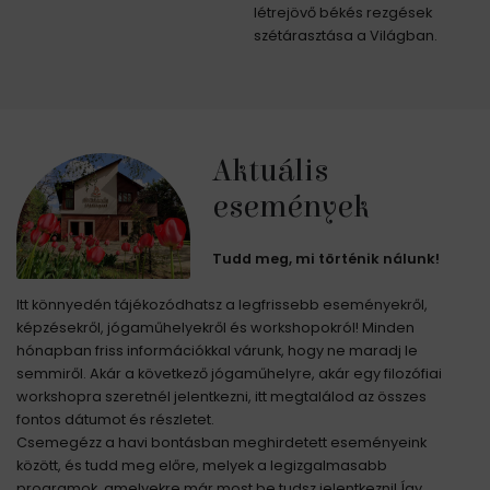
létrejövő békés rezgések
szétárasztása a Világban.
Aktuális
események
Tudd meg, mi történik nálunk!
Itt könnyedén tájékozódhatsz a legfrissebb eseményekről,
képzésekről, jógaműhelyekről és workshopokról! Minden
hónapban friss információkkal várunk, hogy ne maradj le
semmiről. Akár a következő jógaműhelyre, akár egy filozófiai
workshopra szeretnél jelentkezni, itt megtalálod az összes
fontos dátumot és részletet.
Csemegézz a havi bontásban meghirdetett eseményeink
között, és tudd meg előre, melyek a legizgalmasabb
programok, amelyekre már most be tudsz jelentkezni! Így