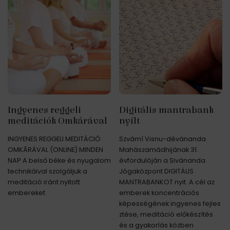
Ingyenes reggeli
Digitális mantrabank
meditációk Omkárával
nyílt
INGYENES REGGELI MEDITÁCIÓ
Szvámí Visnu-dévánanda
OMKĀRÁVAL (ONLINE) MINDEN
Mahászamádhijának 31.
NAP A belső béke és nyugalom
évfordulóján a Sivánanda
technikáival szolgáljuk a
Jógaközpont DIGITÁLIS
meditáció iránt nyitott
MANTRABANKOT nyit. A cél az
embereket
emberek koncentrációs
képességének ingyenes fejles
ztése, meditáció előkészítés
és a gyakorlás közben