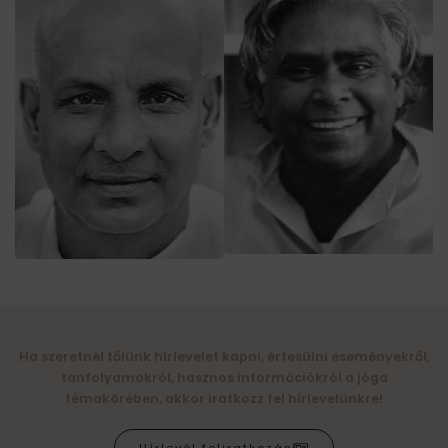
Ha szeretnél tőlünk hírlevelet kapni, értesülni eseményekről,
tanfolyamokról, hasznos információkról a jóga
témakörében, akkor iratkozz fel hírlevelünkre!