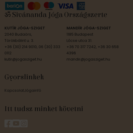
ॐ Sivánanda Jóga Országszerte
KUTÍR JÓGA-SZIGET
MANDÍR JÓGA-SZIGET
2040 Budaörs,
1185 Budapest
Törökbálint u. 3.
Lőcse utca 31.
+36 (30) 214 9010, 06 (30) 333
+36 70 317 7242, +36 30 658
0112
4396
kutir@jogasziget.hu
mandir@jogasziget.hu
Gyorslinkek
Kapcsolat
Jógainfó
Itt tudsz minket követni