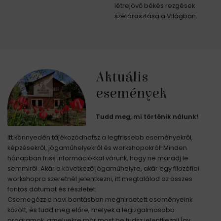
létrejövő békés rezgések
szétárasztása a Világban.
Aktuális
események
Tudd meg, mi történik nálunk!
Itt könnyedén tájékozódhatsz a legfrissebb eseményekről,
képzésekről, jógaműhelyekről és workshopokról! Minden
hónapban friss információkkal várunk, hogy ne maradj le
semmiről. Akár a következő jógaműhelyre, akár egy filozófiai
workshopra szeretnél jelentkezni, itt megtalálod az összes
fontos dátumot és részletet.
Csemegézz a havi bontásban meghirdetett eseményeink
között, és tudd meg előre, melyek a legizgalmasabb
programok, amelyekre már most be tudsz jelentkezni! Így