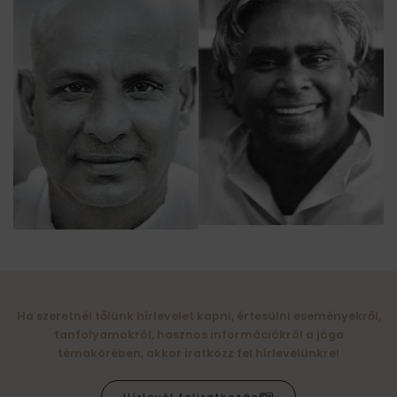
Ha szeretnél tőlünk hírlevelet kapni, értesülni eseményekről,
tanfolyamokról, hasznos információkról a jóga
témakörében, akkor iratkozz fel hírlevelünkre!