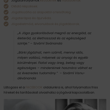
Jógatanfolyamok
kezdőknek
és
haladóknak.
Oktató képzések.
Jógafilozófia az alapoktól a felsőfokig.
Jógaterápia és ájurvéda.
Jógaéletmód, elvonulások és jógatáborok
.
„A Jóga gyakorlásával megnő az energiád, az
életerőd, az élethosszod és az egészséged
szintje.”
– Szvámí Sivánanda
„Bárki jógázhat, nem számít, mennyi idős,
milyen vallású, milyenek az anyagi és egyéb
körülményei. Fiatal vagy öreg, beteg vagy
egészséges – mindenkinek hasznára válhat ez
az évezredes tudomány.” – Szvámí Visnu-
dévánanda
Látogass el a
FACEBOOK
oldalunkra is, ahol folyamatos friss
híreket és tanításokat olvashatsz a jógával kapcsolatban.