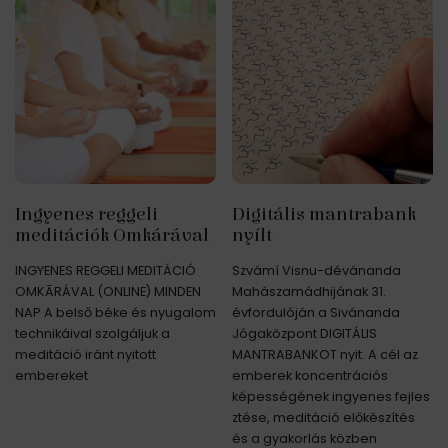
Ingyenes reggeli
Digitális mantrabank
meditációk Omkárával
nyílt
INGYENES REGGELI MEDITÁCIÓ
Szvámí Visnu-dévánanda
OMKĀRÁVAL (ONLINE) MINDEN
Mahászamádhijának 31.
NAP A belső béke és nyugalom
évfordulóján a Sivánanda
technikáival szolgáljuk a
Jógaközpont DIGITÁLIS
meditáció iránt nyitott
MANTRABANKOT nyit. A cél az
embereket
emberek koncentrációs
képességének ingyenes fejles
ztése, meditáció előkészítés
és a gyakorlás közben