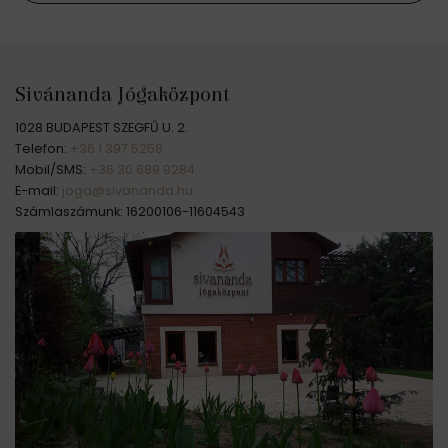
Sivánanda Jógaközpont
1028 BUDAPEST SZEGFŰ U. 2.
Telefon:
+36 1 397 5258
Mobil/SMS:
+36 30 689 9284
E-mail:
joga@sivananda.hu
Számlaszámunk: 16200106-11604543