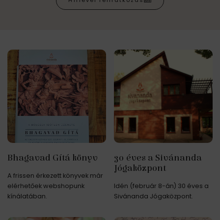
Hírlevél feliratkozás
Bhagavad Gítá könyv
30 éves a Sivánanda
Jógaközpont
A frissen érkezett könyvek már
elérhetőek webshopunk
Idén (február 8-án) 30 éves a
kínálatában.
Sivánanda Jógaközpont.