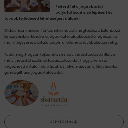
Fedezd fel a jógaoktatói
pályafutásod első lépéseit és
továbbfejlődésed lehetőségeit nálunk!
Oldalunkon minden fontos információt megtalálsz a különböző
képzéseinkről, kezdve a jógaoktatói alapképzéstől egészen a
már megszerzett oktatói papírral elérhető továbbképzésekig.
Tudd meg, hogyan fejlődhetsz és bővítheted tudásod illetve
mélyítheted el szakmai tapasztalataidat, hogy sikeresen
végezhesd oktatói munkádat, és folyamatosan új kihívásokkal
gazdagíthasd jógaoktatásodat!
KÉPZÉSEINK