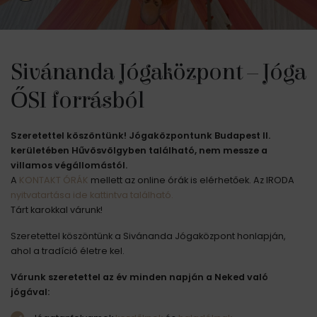
Sivánanda Jógaközpont – Jóga
ŐSI forrásból
Szeretettel köszöntünk! Jógaközpontunk Budapest II.
kerületében Hűvösvölgyben található, nem messze a
villamos végállomástól.
A
KONTAKT ÓRÁK
mellett az online órák is elérhetőek. Az IRODA
nyitvatartása ide kattintva található.
Tárt karokkal várunk!
Szeretettel köszöntünk a Sivánanda Jógaközpont honlapján,
ahol a tradíció életre kel.
Várunk szeretettel az év minden napján a Neked való
jógával: