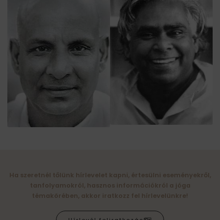
Ha szeretnél tőlünk hírlevelet kapni, értesülni eseményekről,
tanfolyamokról, hasznos információkról a jóga
témakörében, akkor iratkozz fel hírlevelünkre!