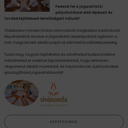
Fedezd fel a jógaoktatói
pályafutásod első lépéseit és
továbbfejlődésed lehetőségeit nálunk!
Oldalunkon minden fontos információt megtalálsz a különböző
képzéseinkről, kezdve a jógaoktatói alapképzéstől egészen a
már megszerzett oktatói papírral elérhető továbbképzésekig.
Tudd meg, hogyan fejlődhetsz és bővítheted tudásod illetve
mélyítheted el szakmai tapasztalataidat, hogy sikeresen
végezhesd oktatói munkádat, és folyamatosan új kihívásokkal
gazdagíthasd jógaoktatásodat!
KÉPZÉSEINK