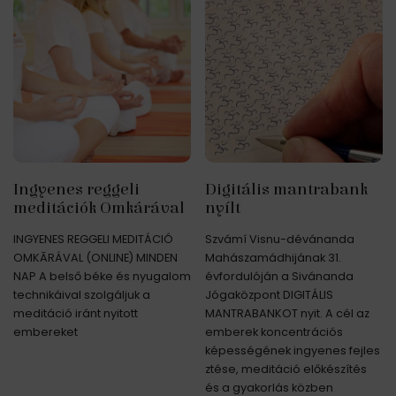
Ingyenes reggeli
Digitális mantrabank
meditációk Omkárával
nyílt
INGYENES REGGELI MEDITÁCIÓ
Szvámí Visnu-dévánanda
OMKĀRÁVAL (ONLINE) MINDEN
Mahászamádhijának 31.
NAP A belső béke és nyugalom
évfordulóján a Sivánanda
technikáival szolgáljuk a
Jógaközpont DIGITÁLIS
meditáció iránt nyitott
MANTRABANKOT nyit. A cél az
embereket
emberek koncentrációs
képességének ingyenes fejles
ztése, meditáció előkészítés
és a gyakorlás közben