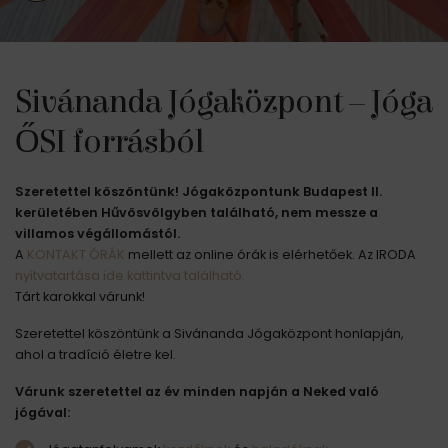
Sivánanda Jógaközpont – Jóga
ŐSI forrásból
Szeretettel köszöntünk! Jógaközpontunk Budapest II.
kerületében Hűvösvölgyben található, nem messze a
villamos végállomástól.
A
KONTAKT ÓRÁK
mellett az online órák is elérhetőek. Az IRODA
nyitvatartása ide kattintva található.
Tárt karokkal várunk!
Szeretettel köszöntünk a Sivánanda Jógaközpont honlapján,
ahol a tradíció életre kel.
Várunk szeretettel az év minden napján a Neked való
jógával: