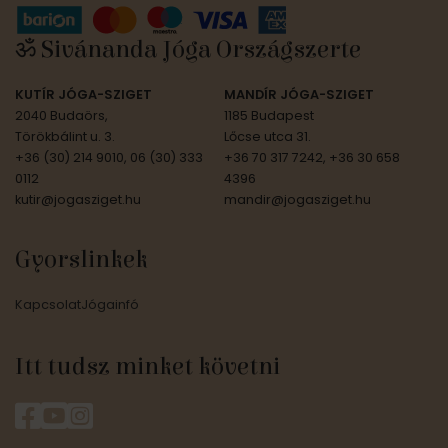
ॐ Sivánanda Jóga Országszerte
KUTÍR JÓGA-SZIGET
MANDÍR JÓGA-SZIGET
2040 Budaörs,
1185 Budapest
Törökbálint u. 3.
Lőcse utca 31.
+36 (30) 214 9010, 06 (30) 333
+36 70 317 7242, +36 30 658
0112
4396
kutir@jogasziget.hu
mandir@jogasziget.hu
Gyorslinkek
Kapcsolat
Jógainfó
Itt tudsz minket követni