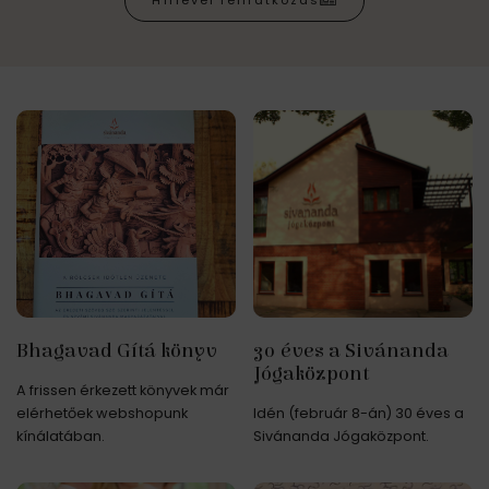
Hírlevél feliratkozás
Bhagavad Gítá könyv
30 éves a Sivánanda
Jógaközpont
A frissen érkezett könyvek már
elérhetőek webshopunk
Idén (február 8-án) 30 éves a
kínálatában.
Sivánanda Jógaközpont.