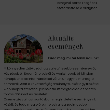
létrejövő békés rezgések
szétárasztása a Világban.
Aktuális
események
Tudd meg, mi történik nálunk!
Itt könnyedén tájékozódhatsz a legfrissebb eseményekről,
képzésekről, jógaműhelyekről és workshopokról! Minden
hónapban friss információkkal várunk, hogy ne maradj le
semmiről. Akár a következő jógaműhelyre, akár egy filozófiai
workshopra szeretnél jelentkezni, itt megtalálod az összes
fontos dátumot és részletet.
Csemegézz a havi bontásban meghirdetett eseményeink
között, és tudd meg előre, melyek a legizgalmasabb
programok, amelyekre már most be tudsz jelentkezni! Így