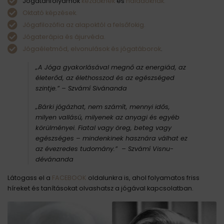
Jógatanfolyamok
kezdőknek
és
haladóknak.
Oktató képzések.
Jógafilozófia az alapoktól a felsőfokig.
Jógaterápia és ájurvéda.
Jógaéletmód, elvonulások és jógatáborok
.
„A Jóga gyakorlásával megnő az energiád, az
életerőd, az élethosszod és az egészséged
szintje.”
– Szvámí Sivánanda
„Bárki jógázhat, nem számít, mennyi idős,
milyen vallású, milyenek az anyagi és egyéb
körülményei. Fiatal vagy öreg, beteg vagy
egészséges – mindenkinek hasznára válhat ez
az évezredes tudomány.” – Szvámí Visnu-
dévánanda
Látogass el a
FACEBOOK
oldalunkra is, ahol folyamatos friss
híreket és tanításokat olvashatsz a jógával kapcsolatban.