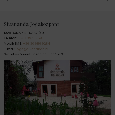
Sivánanda Jógaközpont
1028 BUDAPEST SZEGFŰ U. 2.
Telefon:
+36 1 397 5258
Mobil/SMS:
+36 30 689 9284
E-mail:
joga@sivananda.hu
Számlaszámunk: 16200106-11604543