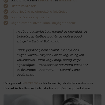
Jógatanfolyamok
kezdőknek
és
haladóknak.
Oktató képzések.
Jógafilozófia az alapoktól a felsőfokig.
Jógaterápia és ájurvéda.
Jógaéletmód, elvonulások és jógatáborok
.
„A Jóga gyakorlásával megnő az energiád, az
életerőd, az élethosszod és az egészséged
szintje.”
– Szvámí Sivánanda
„Bárki jógázhat, nem számít, mennyi idős,
milyen vallású, milyenek az anyagi és egyéb
körülményei. Fiatal vagy öreg, beteg vagy
egészséges – mindenkinek hasznára válhat ez
az évezredes tudomány.” – Szvámí Visnu-
dévánanda
Látogass el a
FACEBOOK
oldalunkra is, ahol folyamatos friss
híreket és tanításokat olvashatsz a jógával kapcsolatban.