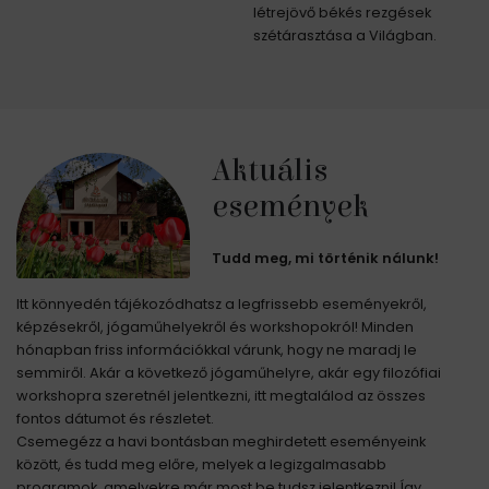
létrejövő békés rezgések
szétárasztása a Világban.
Aktuális
események
Tudd meg, mi történik nálunk!
Itt könnyedén tájékozódhatsz a legfrissebb eseményekről,
képzésekről, jógaműhelyekről és workshopokról! Minden
hónapban friss információkkal várunk, hogy ne maradj le
semmiről. Akár a következő jógaműhelyre, akár egy filozófiai
workshopra szeretnél jelentkezni, itt megtalálod az összes
fontos dátumot és részletet.
Csemegézz a havi bontásban meghirdetett eseményeink
között, és tudd meg előre, melyek a legizgalmasabb
programok, amelyekre már most be tudsz jelentkezni! Így