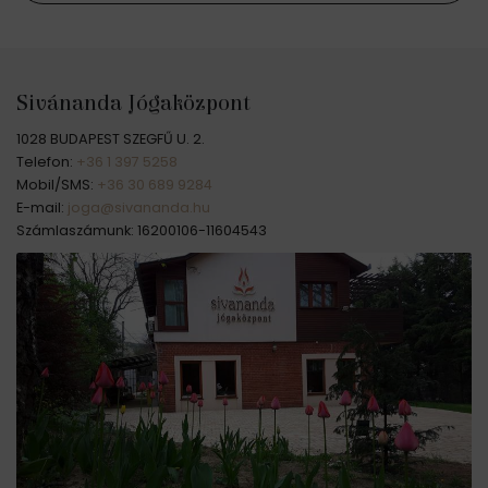
Sivánanda Jógaközpont
1028 BUDAPEST SZEGFŰ U. 2.
Telefon:
+36 1 397 5258
Mobil/SMS:
+36 30 689 9284
E-mail:
joga@sivananda.hu
Számlaszámunk: 16200106-11604543