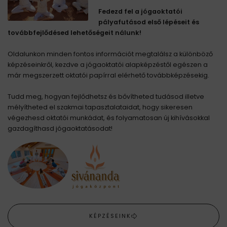
Fedezd fel a jógaoktatói
pályafutásod első lépéseit és
továbbfejlődésed lehetőségeit nálunk!
Oldalunkon minden fontos információt megtalálsz a különböző
képzéseinkről, kezdve a jógaoktatói alapképzéstől egészen a
már megszerzett oktatói papírral elérhető továbbképzésekig.
Tudd meg, hogyan fejlődhetsz és bővítheted tudásod illetve
mélyítheted el szakmai tapasztalataidat, hogy sikeresen
végezhesd oktatói munkádat, és folyamatosan új kihívásokkal
gazdagíthasd jógaoktatásodat!
KÉPZÉSEINK