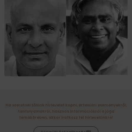
Ha szeretnél tőlünk hírlevelet kapni, értesülni eseményekről,
tanfolyamokról, hasznos információkról a jóga
témakörében, akkor iratkozz fel hírlevelünkre!