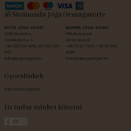
ॐ Sivánanda Jóga Országszerte
KUTÍR JÓGA-SZIGET
MANDÍR JÓGA-SZIGET
2040 Budaörs,
1185 Budapest
Törökbálint u. 3.
Lőcse utca 31.
+36 (30) 214 9010, 06 (30) 333
+36 70 317 7242, +36 30 658
0112
4396
kutir@jogasziget.hu
mandir@jogasziget.hu
Gyorslinkek
Kapcsolat
Jógainfó
Itt tudsz minket követni