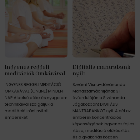
Ingyenes reggeli
Digitális mantrabank
meditációk Omkárával
nyílt
INGYENES REGGELI MEDITÁCIÓ
Szvámí Visnu-dévánanda
OMKĀRÁVAL (ONLINE) MINDEN
Mahászamádhijának 31.
NAP A belső béke és nyugalom
évfordulóján a Sivánanda
technikáival szolgáljuk a
Jógaközpont DIGITÁLIS
meditáció iránt nyitott
MANTRABANKOT nyit. A cél az
embereket
emberek koncentrációs
képességének ingyenes fejles
ztése, meditáció előkészítés
és a gyakorlás közben