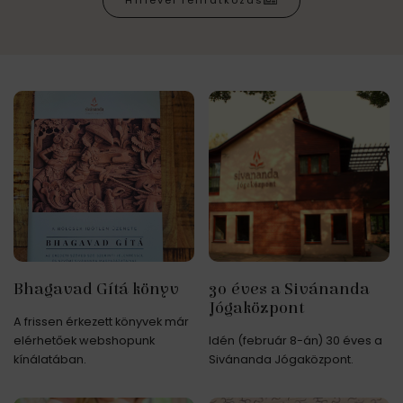
Hírlevél feliratkozás
Bhagavad Gítá könyv
30 éves a Sivánanda
Jógaközpont
A frissen érkezett könyvek már
elérhetőek webshopunk
Idén (február 8-án) 30 éves a
kínálatában.
Sivánanda Jógaközpont.