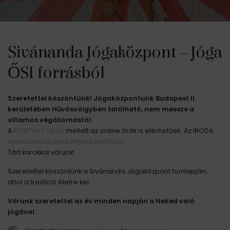
Sivánanda Jógaközpont – Jóga
ŐSI forrásból
Szeretettel köszöntünk! Jógaközpontunk Budapest II.
kerületében Hűvösvölgyben található, nem messze a
villamos végállomástól.
A
KONTAKT ÓRÁK
mellett az online órák is elérhetőek. Az IRODA
nyitvatartása ide kattintva található.
Tárt karokkal várunk!
Szeretettel köszöntünk a Sivánanda Jógaközpont honlapján,
ahol a tradíció életre kel.
Várunk szeretettel az év minden napján a Neked való
jógával: