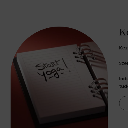
K
Kez
Sze
Ind
tud