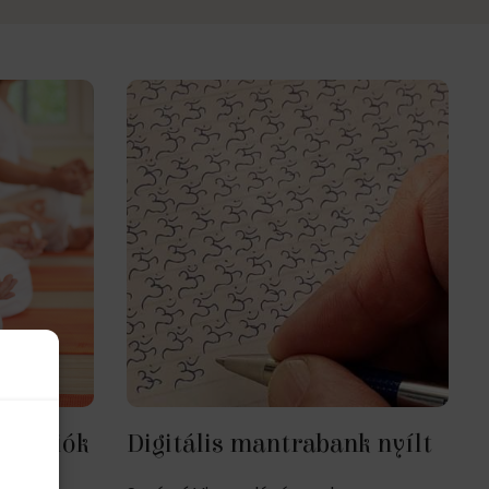
ditációk
Digitális mantrabank nyílt