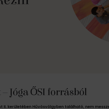
kezni
– Jóga ŐSI forrásból
 II. kerületében Hűvösvölgyben található, nem messze