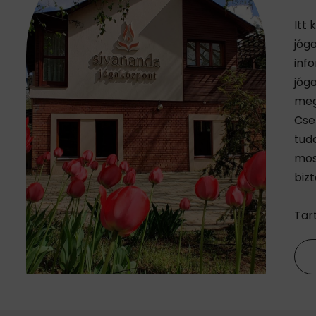
Itt
jóg
inf
jóga
meg
Cse
tud
mos
biz
Tar