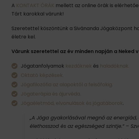
A
KONTAKT ÓRÁK
mellett az online órák is elérhető
Tárt karokkal várunk!
Szeretettel köszöntünk a Sivánanda Jógaközpont hon
életre kel.
Várunk szeretettel az év minden napján a Neked v
Jógatanfolyamok
kezdőknek
és
haladóknak.
Oktató képzések.
Jógafilozófia az alapoktól a felsőfokig.
Jógaterápia és ájurvéda.
Jógaéletmód, elvonulások és jógatáborok
.
„A Jóga gyakorlásával megnő az energiád, a
élethosszod és az egészséged szintje.”
– Sz