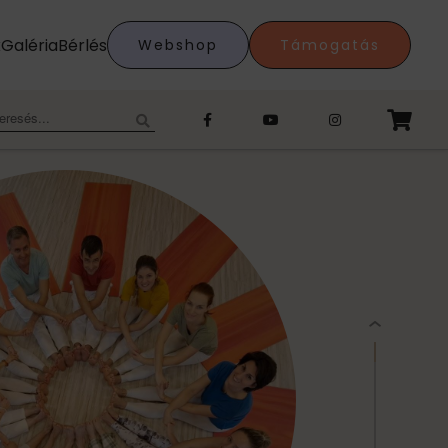
k
Galéria
Bérlés
Webshop
Támogatás
eresés: