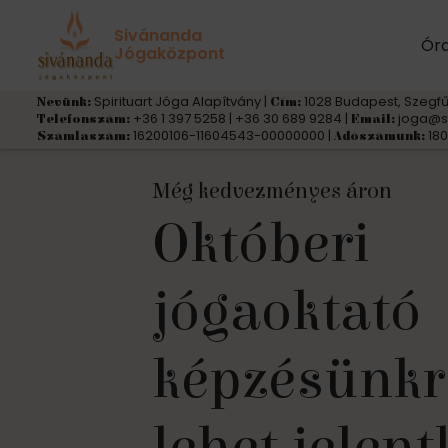
Sivánanda
Ór
Jógaközpont
Spirituart Jóga Alapítvány |
1028 Budapest, Szegfű
Nevünk:
Cím:
+36 1 397 5258 | +36 30 689 9284 |
joga@s
Telefonszám:
Email:
16200106-11604543-00000000 |
180
Számlaszám:
Adószámunk:
Még kedvezményes áron
Októberi
JÓGA KEZDŐKNEK
FÉNY JÓGATERÁPIÁS INTÉZ
Ásram
jógaoktató
Szeretettel
Jóga
Jógaterápia
Jógaelvonu
Magyar Jógaoktatók Szövetség
által
képzésünkr
várunk
Minőség
Alaptanfol
Ájurvéda
Pilisszentl