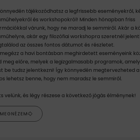
 könnyedén tájékozódhatsz a legfrissebb eseményekről, k
aműhelyekről és workshopokról! Minden hónapban friss
ormációkkal várunk, hogy ne maradj le semmiről. Akár a 
műhelyre, akár egy filozófiai workshopra szeretnél jelentk
találod az összes fontos dátumot és részletet.
megézz a havi bontásban meghirdetett eseményeink köz
d meg előre, melyek a legizgalmasabb programok, amel
t be tudsz jelentkezni! Így könnyedén megtervezheted a 
tos lehetsz benne, hogy nem maradsz le semmiről.
ts velünk, és légy részese a következő jógás élménynek!
MEGNÉZEM