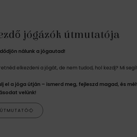
ezdő jógázók útmutatója
dődjön nálunk a jógautad!
retnéd elkezdeni a jógát, de nem tudod, hol kezdj? Mi segí
ulj el a jóga útján – ismerd meg, fejleszd magad, és mél
ásodat velünk!
ÚTMUTATÓ