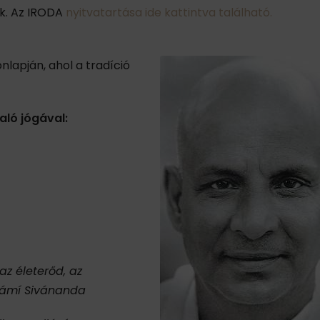
ek. Az IRODA
nyitvatartása ide kattintva található.
lapján, ahol a tradíció
aló jógával:
z életerőd, az
vámí Sivánanda