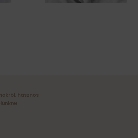
amokról, hasznos
lünkre!