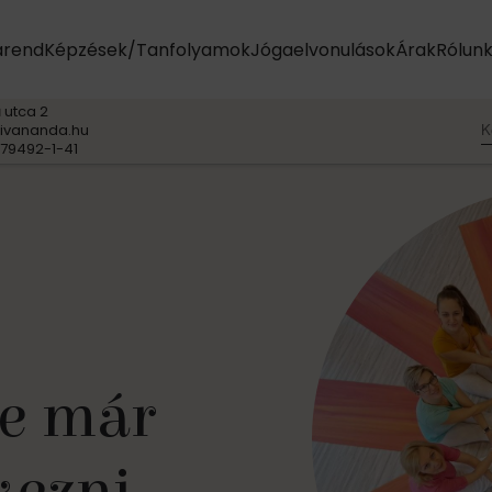
arend
Képzések/Tanfolyamok
Jógaelvonulások
Árak
Rólun
 utca 2
K
ivananda.hu
79492-1-41
ET
 és
lások
e Védjegye
e már
yamok
éleken