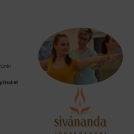
tünk!
yítsd el