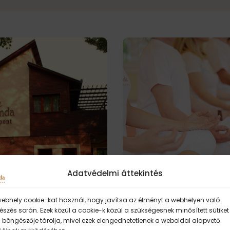
Adatvédelmi áttekintés
webhely cookie-kat használ, hogy javítsa az élményt a webhelyen való
 a Sivánanda
Ingyenes reggeli me
szés során. Ezek közül a cookie-k közül a szükségesnek minősített sütiket
pont
Omkárával
 böngészője tárolja, mivel ezek elengedhetetlenek a weboldal alapvető