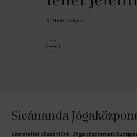
lehet jelent
biztosítása
Kattints a nyílra
Sivánanda Jógaközpont 
Szeretettel köszöntünk! Jógaközpontunk Budapest