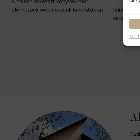
A frissen érkezett könyvek már
funkc
elérhetőek webshopunk kínálatában.
Idén (febr
Sivánanda
Süti 
A
Tud