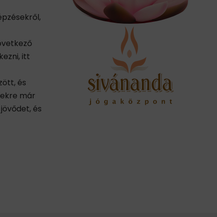
épzésekről,
következő
ezni, itt
ött, és
yekre már
jövődet, és