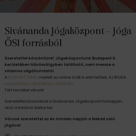
Sivánanda Jógaközpont – Jóga
ŐSI forrásból
Szeretettel köszöntünk! Jógaközpontunk Budapest II.
kerületében Hűvösvölgyben található, nem messze a
villamos végállomástól.
A
KONTAKT ÓRÁK
mellett az online órák is elérhetőek. Az IRODA
nyitvatartása ide kattintva található.
Tárt karokkal várunk!
Szeretettel köszöntünk a Sivánanda Jógaközpont honlapján,
ahol a tradíció életre kel.
Várunk szeretettel az év minden napján a Neked való
jógával: