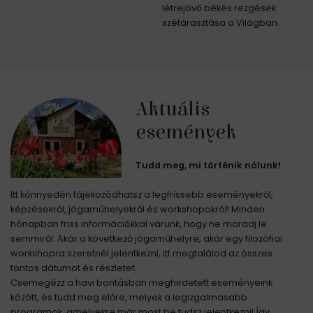
létrejövő békés rezgések
szétárasztása a Világban.
Aktuális
események
Tudd meg, mi történik nálunk!
Itt könnyedén tájékozódhatsz a legfrissebb eseményekről,
képzésekről, jógaműhelyekről és workshopokról! Minden
hónapban friss információkkal várunk, hogy ne maradj le
semmiről. Akár a következő jógaműhelyre, akár egy filozófiai
workshopra szeretnél jelentkezni, itt megtalálod az összes
fontos dátumot és részletet.
Csemegézz a havi bontásban meghirdetett eseményeink
között, és tudd meg előre, melyek a legizgalmasabb
programok, amelyekre már most be tudsz jelentkezni! Így