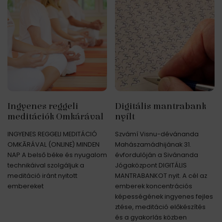
Ingyenes reggeli
Digitális mantrabank
meditációk Omkárával
nyílt
INGYENES REGGELI MEDITÁCIÓ
Szvámí Visnu-dévánanda
OMKĀRÁVAL (ONLINE) MINDEN
Mahászamádhijának 31.
NAP A belső béke és nyugalom
évfordulóján a Sivánanda
technikáival szolgáljuk a
Jógaközpont DIGITÁLIS
meditáció iránt nyitott
MANTRABANKOT nyit. A cél az
embereket
emberek koncentrációs
képességének ingyenes fejles
ztése, meditáció előkészítés
és a gyakorlás közben