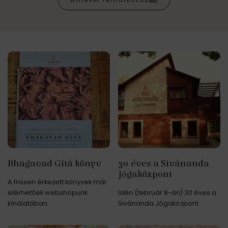
Hírlevél feliratkozás
Bhagavad Gítá könyv
30 éves a Sivánanda
Jógaközpont
A frissen érkezett könyvek már
elérhetőek webshopunk
Idén (február 8-án) 30 éves a
kínálatában.
Sivánanda Jógaközpont.