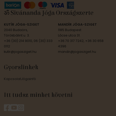
ॐ Sivánanda Jóga Országszerte
KUTÍR JÓGA-SZIGET
MANDÍR JÓGA-SZIGET
2040 Budaörs,
1185 Budapest
Törökbálint u. 3.
Lőcse utca 31.
+36 (30) 214 9010, 06 (30) 333
+36 70 317 7242, +36 30 658
0112
4396
kutir@jogasziget.hu
mandir@jogasziget.hu
Gyorslinkek
Kapcsolat
Jógainfó
Itt tudsz minket követni