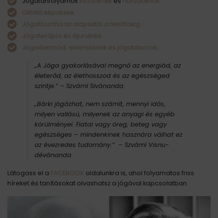
Jógatanfolyamok
kezdőknek
és
haladóknak.
Oktató képzések.
Jógafilozófia az alapoktól a felsőfokig.
Jógaterápia és ájurvéda.
Jógaéletmód, elvonulások és jógatáborok
.
„A Jóga gyakorlásával megnő az energiád, az
életerőd, az élethosszod és az egészséged
szintje.”
– Szvámí Sivánanda
„Bárki jógázhat, nem számít, mennyi idős,
milyen vallású, milyenek az anyagi és egyéb
körülményei. Fiatal vagy öreg, beteg vagy
egészséges – mindenkinek hasznára válhat ez
az évezredes tudomány.” – Szvámí Visnu-
dévánanda
Látogass el a
FACEBOOK
oldalunkra is, ahol folyamatos friss
híreket és tanításokat olvashatsz a jógával kapcsolatban.