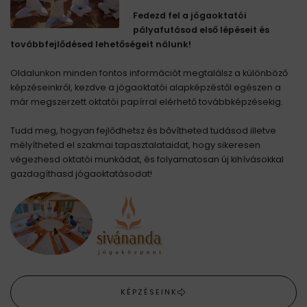
Fedezd fel a jógaoktatói
pályafutásod első lépéseit és
továbbfejlődésed lehetőségeit nálunk!
Oldalunkon minden fontos információt megtalálsz a különböző
képzéseinkről, kezdve a jógaoktatói alapképzéstől egészen a
már megszerzett oktatói papírral elérhető továbbképzésekig.
Tudd meg, hogyan fejlődhetsz és bővítheted tudásod illetve
mélyítheted el szakmai tapasztalataidat, hogy sikeresen
végezhesd oktatói munkádat, és folyamatosan új kihívásokkal
gazdagíthasd jógaoktatásodat!
KÉPZÉSEINK