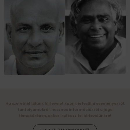
Ha szeretnél tőlünk hírlevelet kapni, értesülni eseményekről,
tanfolyamokról, hasznos információkról a jóga
témakörében, akkor iratkozz fel hírlevelünkre!