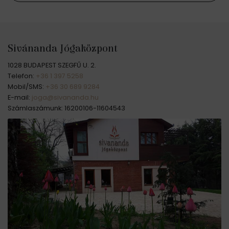
Sivánanda Jógaközpont
1028 BUDAPEST SZEGFŰ U. 2.
Telefon:
+36 1 397 5258
Mobil/SMS:
+36 30 689 9284
E-mail:
joga@sivananda.hu
Számlaszámunk: 16200106-11604543