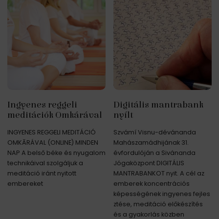
Ingyenes reggeli
Digitális mantrabank
meditációk Omkárával
nyílt
INGYENES REGGELI MEDITÁCIÓ
Szvámí Visnu-dévánanda
OMKĀRÁVAL (ONLINE) MINDEN
Mahászamádhijának 31.
NAP A belső béke és nyugalom
évfordulóján a Sivánanda
technikáival szolgáljuk a
Jógaközpont DIGITÁLIS
meditáció iránt nyitott
MANTRABANKOT nyit. A cél az
embereket
emberek koncentrációs
képességének ingyenes fejles
ztése, meditáció előkészítés
és a gyakorlás közben