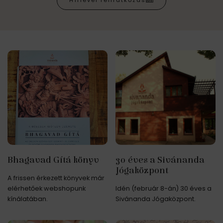
Hírlevél feliratkozás
Bhagavad Gítá könyv
30 éves a Sivánanda
Jógaközpont
A frissen érkezett könyvek már
elérhetőek webshopunk
Idén (február 8-án) 30 éves a
kínálatában.
Sivánanda Jógaközpont.