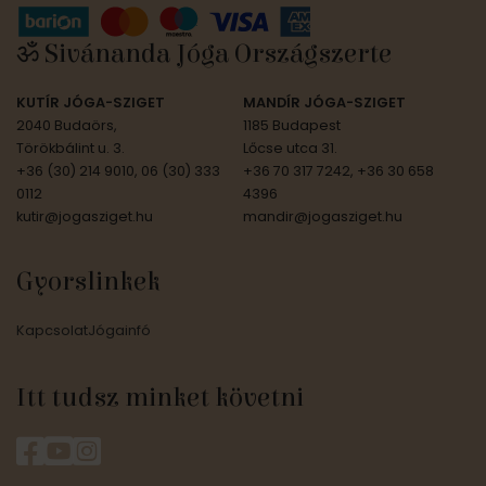
ॐ Sivánanda Jóga Országszerte
KUTÍR JÓGA-SZIGET
MANDÍR JÓGA-SZIGET
2040 Budaörs,
1185 Budapest
Törökbálint u. 3.
Lőcse utca 31.
+36 (30) 214 9010, 06 (30) 333
+36 70 317 7242, +36 30 658
0112
4396
kutir@jogasziget.hu
mandir@jogasziget.hu
Gyorslinkek
Kapcsolat
Jógainfó
Itt tudsz minket követni