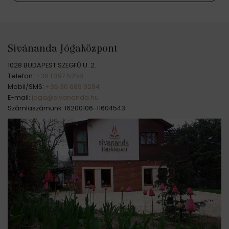
Sivánanda Jógaközpont
1028 BUDAPEST SZEGFŰ U. 2.
Telefon:
+36 1 397 5258
Mobil/SMS:
+36 30 689 9284
E-mail:
joga@sivananda.hu
Számlaszámunk: 16200106-11604543