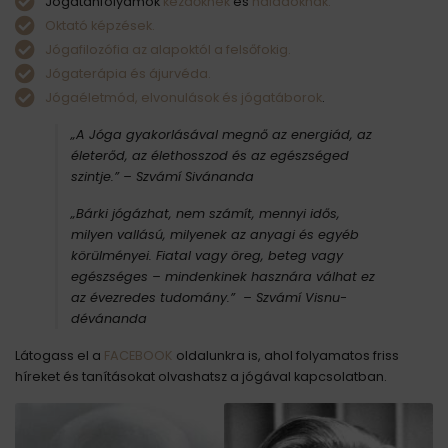
Jógatanfolyamok
kezdőknek
és
haladóknak.
Oktató képzések.
Jógafilozófia az alapoktól a felsőfokig.
Jógaterápia és ájurvéda.
Jógaéletmód, elvonulások és jógatáborok
.
„A Jóga gyakorlásával megnő az energiád, az
életerőd, az élethosszod és az egészséged
szintje.”
– Szvámí Sivánanda
„Bárki jógázhat, nem számít, mennyi idős,
milyen vallású, milyenek az anyagi és egyéb
körülményei. Fiatal vagy öreg, beteg vagy
egészséges – mindenkinek hasznára válhat ez
az évezredes tudomány.” – Szvámí Visnu-
dévánanda
Látogass el a
FACEBOOK
oldalunkra is, ahol folyamatos friss
híreket és tanításokat olvashatsz a jógával kapcsolatban.