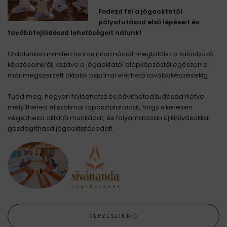
Fedezd fel a jógaoktatói
pályafutásod első lépéseit és
továbbfejlődésed lehetőségeit nálunk!
Oldalunkon minden fontos információt megtalálsz a különböző
képzéseinkről, kezdve a jógaoktatói alapképzéstől egészen a
már megszerzett oktatói papírral elérhető továbbképzésekig.
Tudd meg, hogyan fejlődhetsz és bővítheted tudásod illetve
mélyítheted el szakmai tapasztalataidat, hogy sikeresen
végezhesd oktatói munkádat, és folyamatosan új kihívásokkal
gazdagíthasd jógaoktatásodat!
KÉPZÉSEINK