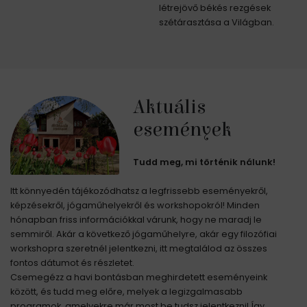
létrejövő békés rezgések
szétárasztása a Világban.
Aktuális
események
Tudd meg, mi történik nálunk!
Itt könnyedén tájékozódhatsz a legfrissebb eseményekről,
képzésekről, jógaműhelyekről és workshopokról! Minden
hónapban friss információkkal várunk, hogy ne maradj le
semmiről. Akár a következő jógaműhelyre, akár egy filozófiai
workshopra szeretnél jelentkezni, itt megtalálod az összes
fontos dátumot és részletet.
Csemegézz a havi bontásban meghirdetett eseményeink
között, és tudd meg előre, melyek a legizgalmasabb
programok, amelyekre már most be tudsz jelentkezni! Így