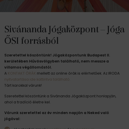
Sivánanda Jógaközpont – Jóga
ŐSI forrásból
Szeretettel köszöntünk! Jógaközpontunk Budapest II.
kerületében Hűvösvölgyben található, nem messze a
villamos végállomástól.
A
KONTAKT ÓRÁK
mellett az online órák is elérhetőek. Az IRODA
nyitvatartása ide kattintva található.
Tárt karokkal várunk!
Szeretettel köszöntünk a Sivánanda Jógaközpont honlapján,
ahol a tradíció életre kel.
Várunk szeretettel az év minden napján a Neked való
jógával: