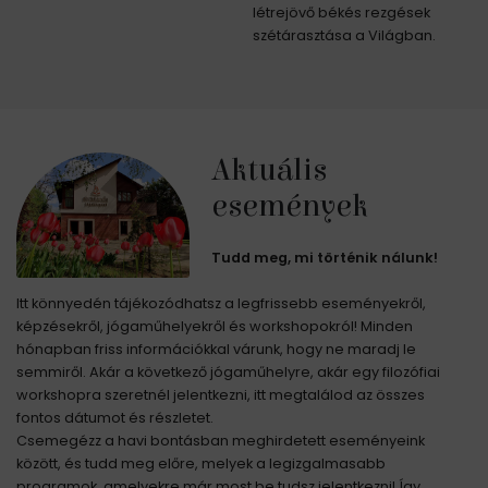
létrejövő békés rezgések
szétárasztása a Világban.
Aktuális
események
Tudd meg, mi történik nálunk!
Itt könnyedén tájékozódhatsz a legfrissebb eseményekről,
képzésekről, jógaműhelyekről és workshopokról! Minden
hónapban friss információkkal várunk, hogy ne maradj le
semmiről. Akár a következő jógaműhelyre, akár egy filozófiai
workshopra szeretnél jelentkezni, itt megtalálod az összes
fontos dátumot és részletet.
Csemegézz a havi bontásban meghirdetett eseményeink
között, és tudd meg előre, melyek a legizgalmasabb
programok, amelyekre már most be tudsz jelentkezni! Így