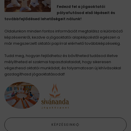
Fedezd fel a jógaoktatói
pályafutásod első lépéseit és
továbbfejlődésed lehetőségeit nálunk!
Oldalunkon minden fontos információt megtalálsz a különböző
képzéseinkről, kezdve a jógaoktatói alapképzéstől egészen a
már megszerzett oktatói papírral elérhető továbbképzésekig.
Tudd meg, hogyan fejlődhetsz és bővítheted tudásod illetve
mélyítheted el szakmai tapasztalataidat, hogy sikeresen
végezhesd oktatói munkádat, és folyamatosan új kihívásokkal
gazdagíthasd jógaoktatásodat!
KÉPZÉSEINK