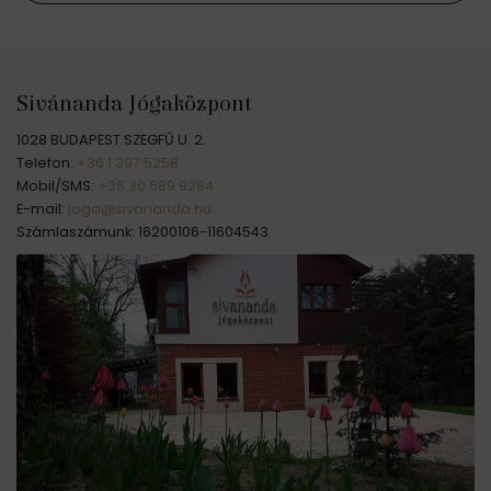
Sivánanda Jógaközpont
1028 BUDAPEST SZEGFŰ U. 2.
Telefon:
+36 1 397 5258
Mobil/SMS:
+36 30 689 9284
E-mail:
joga@sivananda.hu
Számlaszámunk: 16200106-11604543