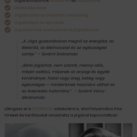
Jógatanfolyamok
kezdőknek
és
haladóknak.
Oktató képzések.
Jógafilozófia az alapoktól a felsőfokig.
Jógaterápia és ájurvéda.
Jógaéletmód, elvonulások és jógatáborok
.
„A Jóga gyakorlásával megnő az energiád, az
életerőd, az élethosszod és az egészséged
szintje.”
– Szvámí Sivánanda
„Bárki jógázhat, nem számít, mennyi idős,
milyen vallású, milyenek az anyagi és egyéb
körülményei. Fiatal vagy öreg, beteg vagy
egészséges – mindenkinek hasznára válhat ez
az évezredes tudomány.” – Szvámí Visnu-
dévánanda
Látogass el a
FACEBOOK
oldalunkra is, ahol folyamatos friss
híreket és tanításokat olvashatsz a jógával kapcsolatban.