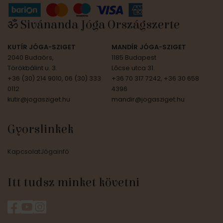
ॐ Sivánanda Jóga Országszerte
KUTÍR JÓGA-SZIGET
MANDÍR JÓGA-SZIGET
2040 Budaörs,
1185 Budapest
Törökbálint u. 3.
Lőcse utca 31.
+36 (30) 214 9010, 06 (30) 333
+36 70 317 7242, +36 30 658
0112
4396
kutir@jogasziget.hu
mandir@jogasziget.hu
Gyorslinkek
Kapcsolat
Jógainfó
Itt tudsz minket követni