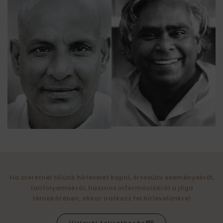
Ha szeretnél tőlünk hírlevelet kapni, értesülni eseményekről,
tanfolyamokról, hasznos információkról a jóga
témakörében, akkor iratkozz fel hírlevelünkre!