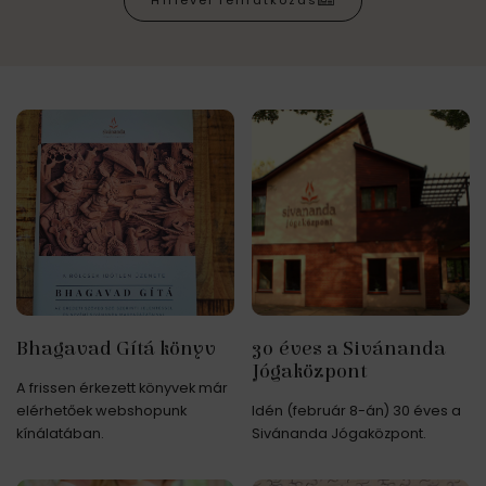
Hírlevél feliratkozás
Bhagavad Gítá könyv
30 éves a Sivánanda
Jógaközpont
A frissen érkezett könyvek már
elérhetőek webshopunk
Idén (február 8-án) 30 éves a
kínálatában.
Sivánanda Jógaközpont.