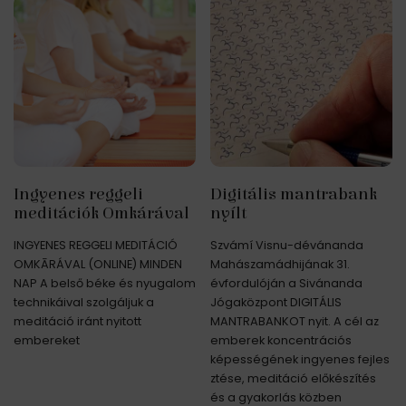
Ingyenes reggeli
Digitális mantrabank
meditációk Omkárával
nyílt
INGYENES REGGELI MEDITÁCIÓ
Szvámí Visnu-dévánanda
OMKĀRÁVAL (ONLINE) MINDEN
Mahászamádhijának 31.
NAP A belső béke és nyugalom
évfordulóján a Sivánanda
technikáival szolgáljuk a
Jógaközpont DIGITÁLIS
meditáció iránt nyitott
MANTRABANKOT nyit. A cél az
embereket
emberek koncentrációs
képességének ingyenes fejles
ztése, meditáció előkészítés
és a gyakorlás közben