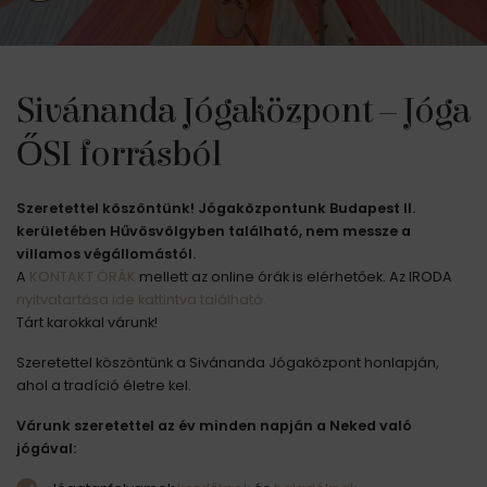
Sivánanda Jógaközpont – Jóga
ŐSI forrásból
Szeretettel köszöntünk! Jógaközpontunk Budapest II.
kerületében Hűvösvölgyben található, nem messze a
villamos végállomástól.
A
KONTAKT ÓRÁK
mellett az online órák is elérhetőek. Az IRODA
nyitvatartása ide kattintva található.
Tárt karokkal várunk!
Szeretettel köszöntünk a Sivánanda Jógaközpont honlapján,
ahol a tradíció életre kel.
Várunk szeretettel az év minden napján a Neked való
jógával: