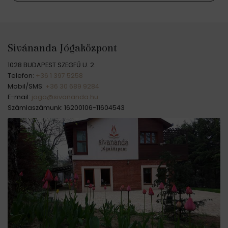
Sivánanda Jógaközpont
1028 BUDAPEST SZEGFŰ U. 2.
Telefon:
+36 1 397 5258
Mobil/SMS:
+36 30 689 9284
E-mail:
joga@sivananda.hu
Számlaszámunk: 16200106-11604543