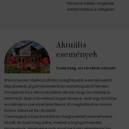
létrejövő békés rezgések
szétárasztása a Világban.
Aktuális
események
Tudd meg, mi történik nálunk!
Itt könnyedén tájékozódhatsz a legfrissebb eseményekről,
képzésekről, jógaműhelyekről és workshopokról! Minden
hónapban friss információkkal várunk, hogy ne maradj le
semmiről. Akár a következő jógaműhelyre, akár egy filozófiai
workshopra szeretnél jelentkezni, itt megtalálod az összes
fontos dátumot és részletet.
Csemegézz a havi bontásban meghirdetett eseményeink
között, és tudd meg előre, melyek a legizgalmasabb
programok, amelyekre már most be tudsz jelentkezni! Így