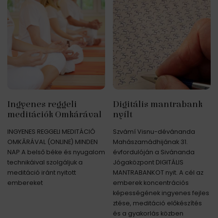
Ingyenes reggeli
Digitális mantrabank
meditációk Omkárával
nyílt
INGYENES REGGELI MEDITÁCIÓ
Szvámí Visnu-dévánanda
OMKĀRÁVAL (ONLINE) MINDEN
Mahászamádhijának 31.
NAP A belső béke és nyugalom
évfordulóján a Sivánanda
technikáival szolgáljuk a
Jógaközpont DIGITÁLIS
meditáció iránt nyitott
MANTRABANKOT nyit. A cél az
embereket
emberek koncentrációs
képességének ingyenes fejles
ztése, meditáció előkészítés
és a gyakorlás közben