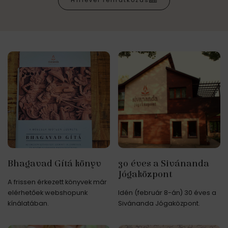
Hírlevél feliratkozás
Bhagavad Gítá könyv
30 éves a Sivánanda
Jógaközpont
A frissen érkezett könyvek már
elérhetőek webshopunk
Idén (február 8-án) 30 éves a
kínálatában.
Sivánanda Jógaközpont.