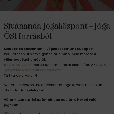
Sivánanda Jógaközpont – Jóga
ŐSI forrásból
Szeretettel köszöntünk! Jógaközpontunk Budapest II.
kerületében Hűvösvölgyben található, nem messze a
villamos végállomástól.
A
KONTAKT ÓRÁK
mellett az online órák is elérhetőek. Az IRODA
nyitvatartása ide kattintva található.
Tárt karokkal várunk!
Szeretettel köszöntünk a Sivánanda Jógaközpont honlapján,
ahol a tradíció életre kel.
Várunk szeretettel az év minden napján a Neked való
jógával: