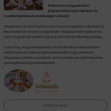
Fedezd fel a jógaoktatói
pályafutásod első lépéseit és
továbbfejlődésed lehetőségeit nálunk!
Oldalunkon minden fontos információt megtalálsz a különböző
képzéseinkről, kezdve a jógaoktatói alapképzéstől egészen a
már megszerzett oktatói papírral elérhető továbbképzésekig.
Tudd meg, hogyan fejlődhetsz és bővítheted tudásod illetve
mélyítheted el szakmai tapasztalataidat, hogy sikeresen
végezhesd oktatói munkádat, és folyamatosan új kihívásokkal
gazdagíthasd jógaoktatásodat!
KÉPZÉSEINK