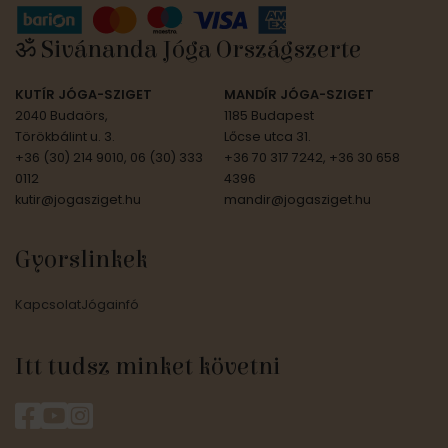
ॐ Sivánanda Jóga Országszerte
KUTÍR JÓGA-SZIGET
MANDÍR JÓGA-SZIGET
2040 Budaörs,
1185 Budapest
Törökbálint u. 3.
Lőcse utca 31.
+36 (30) 214 9010, 06 (30) 333
+36 70 317 7242, +36 30 658
0112
4396
kutir@jogasziget.hu
mandir@jogasziget.hu
Gyorslinkek
Kapcsolat
Jógainfó
Itt tudsz minket követni