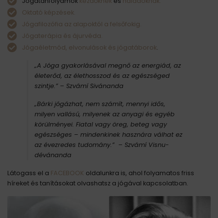
Jógatanfolyamok
kezdőknek
és
haladóknak.
Oktató képzések.
Jógafilozófia az alapoktól a felsőfokig.
Jógaterápia és ájurvéda.
Jógaéletmód, elvonulások és jógatáborok
.
„A Jóga gyakorlásával megnő az energiád, az
életerőd, az élethosszod és az egészséged
szintje.”
– Szvámí Sivánanda
„Bárki jógázhat, nem számít, mennyi idős,
milyen vallású, milyenek az anyagi és egyéb
körülményei. Fiatal vagy öreg, beteg vagy
egészséges – mindenkinek hasznára válhat ez
az évezredes tudomány.” – Szvámí Visnu-
dévánanda
Látogass el a
FACEBOOK
oldalunkra is, ahol folyamatos friss
híreket és tanításokat olvashatsz a jógával kapcsolatban.