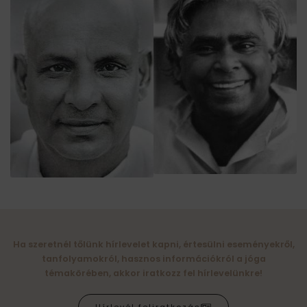
Ha szeretnél tőlünk hírlevelet kapni, értesülni eseményekről,
tanfolyamokról, hasznos információkról a jóga
témakörében, akkor iratkozz fel hírlevelünkre!