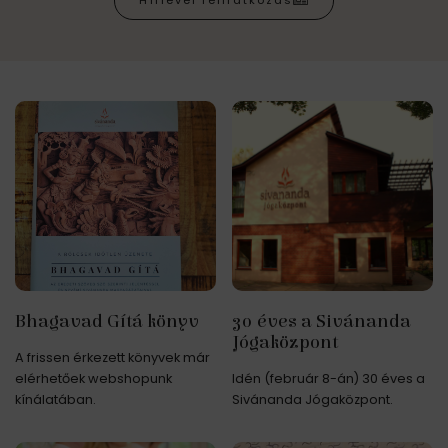
Hírlevél feliratkozás
Bhagavad Gítá könyv
30 éves a Sivánanda
Jógaközpont
A frissen érkezett könyvek már
elérhetőek webshopunk
Idén (február 8-án) 30 éves a
kínálatában.
Sivánanda Jógaközpont.