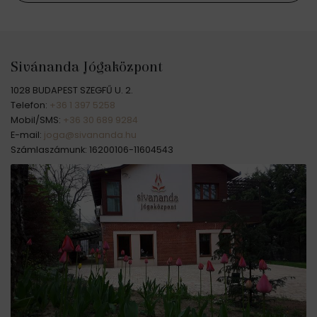
Sivánanda Jógaközpont
1028 BUDAPEST SZEGFŰ U. 2.
Telefon:
+36 1 397 5258
Mobil/SMS:
+36 30 689 9284
E-mail:
joga@sivananda.hu
Számlaszámunk: 16200106-11604543