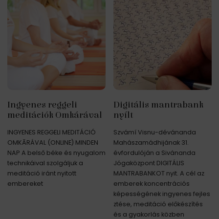
Ingyenes reggeli
Digitális mantrabank
meditációk Omkárával
nyílt
INGYENES REGGELI MEDITÁCIÓ
Szvámí Visnu-dévánanda
OMKĀRÁVAL (ONLINE) MINDEN
Mahászamádhijának 31.
NAP A belső béke és nyugalom
évfordulóján a Sivánanda
technikáival szolgáljuk a
Jógaközpont DIGITÁLIS
meditáció iránt nyitott
MANTRABANKOT nyit. A cél az
embereket
emberek koncentrációs
képességének ingyenes fejles
ztése, meditáció előkészítés
és a gyakorlás közben