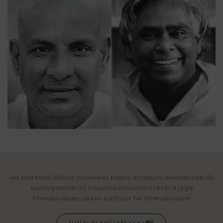
Ha szeretnél tőlünk hírlevelet kapni, értesülni eseményekről,
tanfolyamokról, hasznos információkról a jóga
témakörében, akkor iratkozz fel hírlevelünkre!