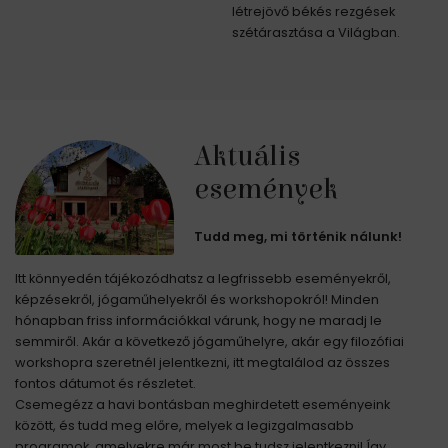
létrejövő békés rezgések
szétárasztása a Világban.
Aktuális
események
Tudd meg, mi történik nálunk!
Itt könnyedén tájékozódhatsz a legfrissebb eseményekről,
képzésekről, jógaműhelyekről és workshopokról! Minden
hónapban friss információkkal várunk, hogy ne maradj le
semmiről. Akár a következő jógaműhelyre, akár egy filozófiai
workshopra szeretnél jelentkezni, itt megtalálod az összes
fontos dátumot és részletet.
Csemegézz a havi bontásban meghirdetett eseményeink
között, és tudd meg előre, melyek a legizgalmasabb
programok, amelyekre már most be tudsz jelentkezni! Így