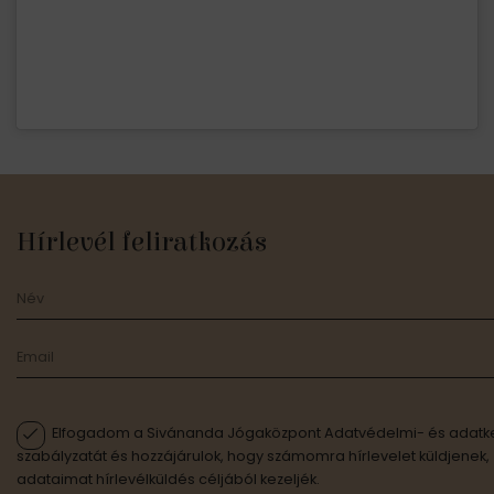
Hírlevél feliratkozás
Elfogadom a Sivánanda Jógaközpont Adatvédelmi- és adatke
szabályzatát és hozzájárulok, hogy számomra hírlevelet küldjenek,
adataimat hírlevélküldés céljából kezeljék.
Feliratkozás