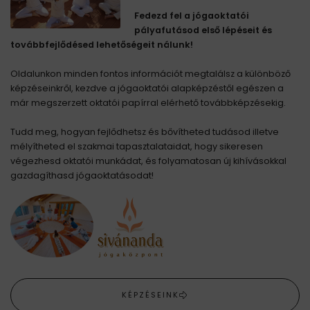
Fedezd fel a jógaoktatói
pályafutásod első lépéseit és
továbbfejlődésed lehetőségeit nálunk!
Oldalunkon minden fontos információt megtalálsz a különböző
képzéseinkről, kezdve a jógaoktatói alapképzéstől egészen a
már megszerzett oktatói papírral elérhető továbbképzésekig.
Tudd meg, hogyan fejlődhetsz és bővítheted tudásod illetve
mélyítheted el szakmai tapasztalataidat, hogy sikeresen
végezhesd oktatói munkádat, és folyamatosan új kihívásokkal
gazdagíthasd jógaoktatásodat!
KÉPZÉSEINK