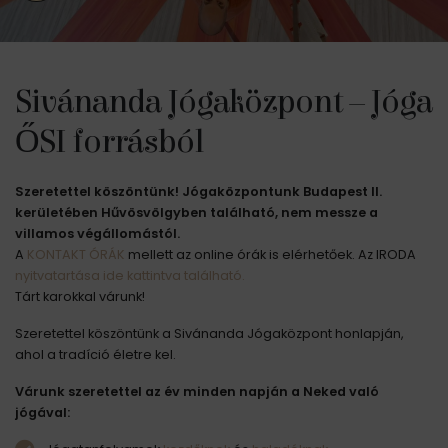
Sivánanda Jógaközpont – Jóga
ŐSI forrásból
Szeretettel köszöntünk! Jógaközpontunk Budapest II.
kerületében Hűvösvölgyben található, nem messze a
villamos végállomástól.
A
KONTAKT ÓRÁK
mellett az online órák is elérhetőek. Az IRODA
nyitvatartása ide kattintva található.
Tárt karokkal várunk!
Szeretettel köszöntünk a Sivánanda Jógaközpont honlapján,
ahol a tradíció életre kel.
Várunk szeretettel az év minden napján a Neked való
jógával: