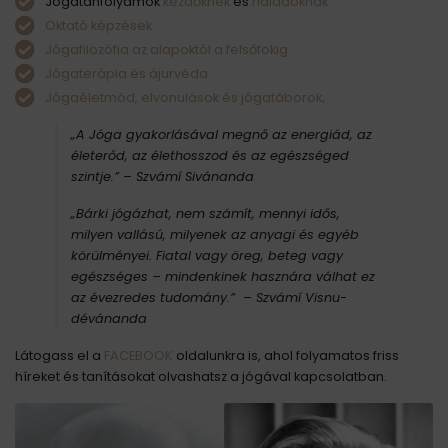
Jógatanfolyamok
kezdőknek
és
haladóknak.
Oktató képzések.
Jógafilozófia az alapoktól a felsőfokig.
Jógaterápia és ájurvéda.
Jógaéletmód, elvonulások és jógatáborok
.
„A Jóga gyakorlásával megnő az energiád, az
életerőd, az élethosszod és az egészséged
szintje.”
– Szvámí Sivánanda
„Bárki jógázhat, nem számít, mennyi idős,
milyen vallású, milyenek az anyagi és egyéb
körülményei. Fiatal vagy öreg, beteg vagy
egészséges – mindenkinek hasznára válhat ez
az évezredes tudomány.” – Szvámí Visnu-
dévánanda
Látogass el a
FACEBOOK
oldalunkra is, ahol folyamatos friss
híreket és tanításokat olvashatsz a jógával kapcsolatban.