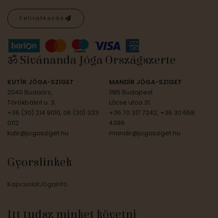
ॐ Sivánanda Jóga Országszerte
KUTÍR JÓGA-SZIGET
MANDÍR JÓGA-SZIGET
2040 Budaörs,
1185 Budapest
Törökbálint u. 3.
Lőcse utca 31.
+36 (30) 214 9010, 06 (30) 333
+36 70 317 7242, +36 30 658
0112
4396
kutir@jogasziget.hu
mandir@jogasziget.hu
Gyorslinkek
Kapcsolat
Jógainfó
Itt tudsz minket követni