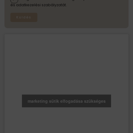
és adatkezelési szabályzatát.
Küldés
marketing sütik elfogadása szükséges