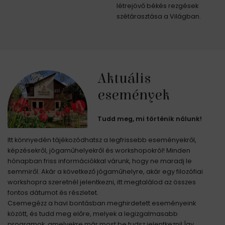
létrejövő békés rezgések
szétárasztása a Világban.
Aktuális
események
Tudd meg, mi történik nálunk!
Itt könnyedén tájékozódhatsz a legfrissebb eseményekről,
képzésekről, jógaműhelyekről és workshopokról! Minden
hónapban friss információkkal várunk, hogy ne maradj le
semmiről. Akár a következő jógaműhelyre, akár egy filozófiai
workshopra szeretnél jelentkezni, itt megtalálod az összes
fontos dátumot és részletet.
Csemegézz a havi bontásban meghirdetett eseményeink
között, és tudd meg előre, melyek a legizgalmasabb
programok, amelyekre már most be tudsz jelentkezni! Így