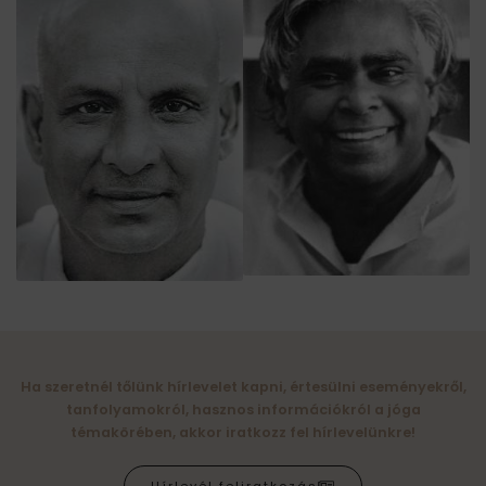
Ha szeretnél tőlünk hírlevelet kapni, értesülni eseményekről,
tanfolyamokról, hasznos információkról a jóga
témakörében, akkor iratkozz fel hírlevelünkre!