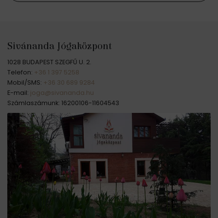
Sivánanda Jógaközpont
1028 BUDAPEST SZEGFŰ U. 2.
Telefon:
+36 1 397 5258
Mobil/SMS:
+36 30 689 9284
E-mail:
joga@sivananda.hu
Számlaszámunk: 16200106-11604543