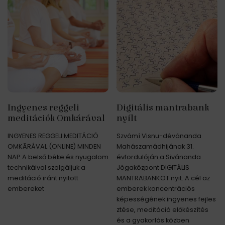
Ingyenes reggeli
Digitális mantrabank
meditációk Omkárával
nyílt
INGYENES REGGELI MEDITÁCIÓ
Szvámí Visnu-dévánanda
OMKĀRÁVAL (ONLINE) MINDEN
Mahászamádhijának 31.
NAP A belső béke és nyugalom
évfordulóján a Sivánanda
technikáival szolgáljuk a
Jógaközpont DIGITÁLIS
meditáció iránt nyitott
MANTRABANKOT nyit. A cél az
embereket
emberek koncentrációs
képességének ingyenes fejles
ztése, meditáció előkészítés
és a gyakorlás közben