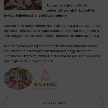
Fedezd fel a jógaoktatói
pályafutásod első lépéseit és
továbbfejlődésed lehetőségeit nálunk!
Oldalunkon minden fontos információt megtalálsz a különböző
képzéseinkről, kezdve a jógaoktatói alapképzéstől egészen a
már megszerzett oktatói papírral elérhető továbbképzésekig.
Tudd meg, hogyan fejlődhetsz és bővítheted tudásod illetve
mélyítheted el szakmai tapasztalataidat, hogy sikeresen
végezhesd oktatói munkádat, és folyamatosan új kihívásokkal
gazdagíthasd jógaoktatásodat!
KÉPZÉSEINK