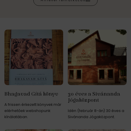
Hírlevél feliratkozás
Bhagavad Gítá könyv
30 éves a Sivánanda
Jógaközpont
A frissen érkezett könyvek már
elérhetőek webshopunk
Idén (február 8-án) 30 éves a
kínálatában.
Sivánanda Jógaközpont.