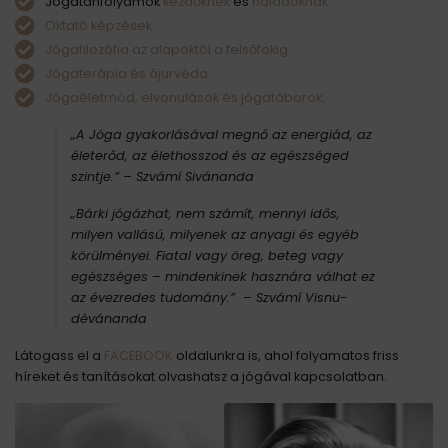
Jógatanfolyamok
kezdőknek
és
haladóknak.
Oktató képzések.
Jógafilozófia az alapoktól a felsőfokig.
Jógaterápia és ájurvéda.
Jógaéletmód, elvonulások és jógatáborok
.
„A Jóga gyakorlásával megnő az energiád, az
életerőd, az élethosszod és az egészséged
szintje.”
– Szvámí Sivánanda
„Bárki jógázhat, nem számít, mennyi idős,
milyen vallású, milyenek az anyagi és egyéb
körülményei. Fiatal vagy öreg, beteg vagy
egészséges – mindenkinek hasznára válhat ez
az évezredes tudomány.” – Szvámí Visnu-
dévánanda
Látogass el a
FACEBOOK
oldalunkra is, ahol folyamatos friss
híreket és tanításokat olvashatsz a jógával kapcsolatban.