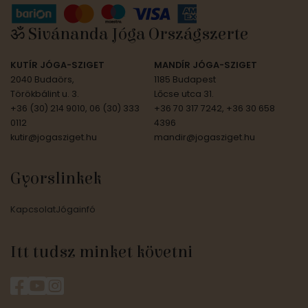
ॐ Sivánanda Jóga Országszerte
KUTÍR JÓGA-SZIGET
MANDÍR JÓGA-SZIGET
2040 Budaörs,
1185 Budapest
Törökbálint u. 3.
Lőcse utca 31.
+36 (30) 214 9010, 06 (30) 333
+36 70 317 7242, +36 30 658
0112
4396
kutir@jogasziget.hu
mandir@jogasziget.hu
Gyorslinkek
Kapcsolat
Jógainfó
Itt tudsz minket követni