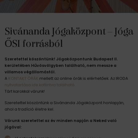
Sivánanda Jógaközpont – Jóga
ŐSI forrásból
Szeretettel köszöntünk! Jógaközpontunk Budapest II.
kerületében Hűvösvölgyben található, nem messze a
villamos végállomástól.
A
KONTAKT ÓRÁK
mellett az online órák is elérhetőek. Az IRODA
nyitvatartása ide kattintva található.
Tárt karokkal várunk!
Szeretettel köszöntünk a Sivánanda Jógaközpont honlapján,
ahol a tradíció életre kel.
Várunk szeretettel az év minden napján a Neked való
jógával: