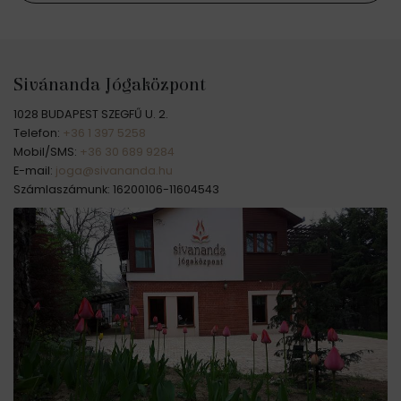
Sivánanda Jógaközpont
1028 BUDAPEST SZEGFŰ U. 2.
Telefon:
+36 1 397 5258
Mobil/SMS:
+36 30 689 9284
E-mail:
joga@sivananda.hu
Számlaszámunk: 16200106-11604543