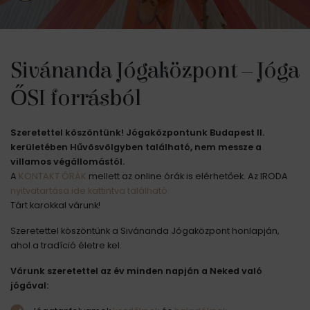
Sivánanda Jógaközpont – Jóga
ŐSI forrásból
Szeretettel köszöntünk! Jógaközpontunk Budapest II.
kerületében Hűvösvölgyben található, nem messze a
villamos végállomástól.
A
KONTAKT ÓRÁK
mellett az online órák is elérhetőek. Az IRODA
nyitvatartása ide kattintva található.
Tárt karokkal várunk!
Szeretettel köszöntünk a Sivánanda Jógaközpont honlapján,
ahol a tradíció életre kel.
Várunk szeretettel az év minden napján a Neked való
jógával: