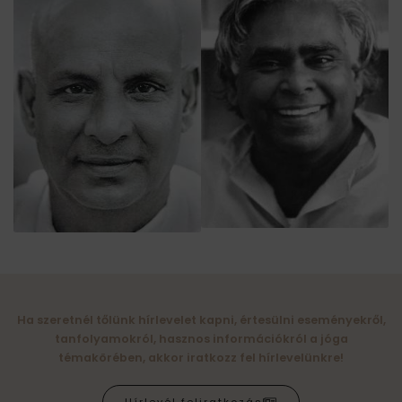
Ha szeretnél tőlünk hírlevelet kapni, értesülni eseményekről,
tanfolyamokról, hasznos információkról a jóga
témakörében, akkor iratkozz fel hírlevelünkre!