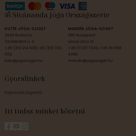
ॐ Sivánanda Jóga Országszerte
KUTÍR JÓGA-SZIGET
MANDÍR JÓGA-SZIGET
2040 Budaörs,
1185 Budapest
Törökbálint u. 3.
Lőcse utca 31.
+36 (30) 214 9010, 06 (30) 333
+36 70 317 7242, +36 30 658
0112
4396
kutir@jogasziget.hu
mandir@jogasziget.hu
Gyorslinkek
Kapcsolat
Jógainfó
Itt tudsz minket követni