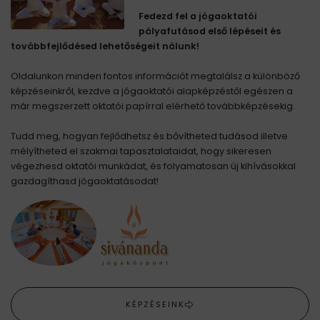
Fedezd fel a jógaoktatói
pályafutásod első lépéseit és
továbbfejlődésed lehetőségeit nálunk!
Oldalunkon minden fontos információt megtalálsz a különböző
képzéseinkről, kezdve a jógaoktatói alapképzéstől egészen a
már megszerzett oktatói papírral elérhető továbbképzésekig.
Tudd meg, hogyan fejlődhetsz és bővítheted tudásod illetve
mélyítheted el szakmai tapasztalataidat, hogy sikeresen
végezhesd oktatói munkádat, és folyamatosan új kihívásokkal
gazdagíthasd jógaoktatásodat!
KÉPZÉSEINK