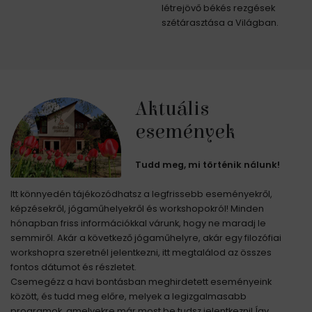
létrejövő békés rezgések
szétárasztása a Világban.
Aktuális
események
Tudd meg, mi történik nálunk!
Itt könnyedén tájékozódhatsz a legfrissebb eseményekről,
képzésekről, jógaműhelyekről és workshopokról! Minden
hónapban friss információkkal várunk, hogy ne maradj le
semmiről. Akár a következő jógaműhelyre, akár egy filozófiai
workshopra szeretnél jelentkezni, itt megtalálod az összes
fontos dátumot és részletet.
Csemegézz a havi bontásban meghirdetett eseményeink
között, és tudd meg előre, melyek a legizgalmasabb
programok, amelyekre már most be tudsz jelentkezni! Így