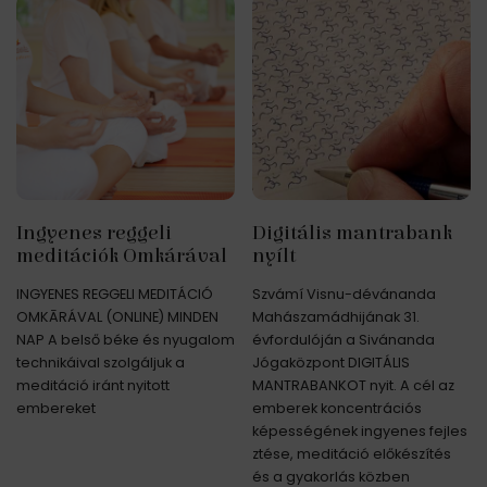
Ingyenes reggeli
Digitális mantrabank
meditációk Omkárával
nyílt
INGYENES REGGELI MEDITÁCIÓ
Szvámí Visnu-dévánanda
OMKĀRÁVAL (ONLINE) MINDEN
Mahászamádhijának 31.
NAP A belső béke és nyugalom
évfordulóján a Sivánanda
technikáival szolgáljuk a
Jógaközpont DIGITÁLIS
meditáció iránt nyitott
MANTRABANKOT nyit. A cél az
embereket
emberek koncentrációs
képességének ingyenes fejles
ztése, meditáció előkészítés
és a gyakorlás közben