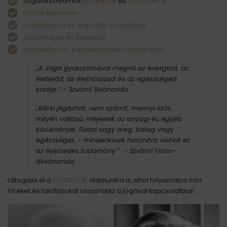
Jógatanfolyamok
kezdőknek
és
haladóknak.
Oktató képzések.
Jógafilozófia az alapoktól a felsőfokig.
Jógaterápia és ájurvéda.
Jógaéletmód, elvonulások és jógatáborok
.
„A Jóga gyakorlásával megnő az energiád, az
életerőd, az élethosszod és az egészséged
szintje.”
– Szvámí Sivánanda
„Bárki jógázhat, nem számít, mennyi idős,
milyen vallású, milyenek az anyagi és egyéb
körülményei. Fiatal vagy öreg, beteg vagy
egészséges – mindenkinek hasznára válhat ez
az évezredes tudomány.” – Szvámí Visnu-
dévánanda
Látogass el a
FACEBOOK
oldalunkra is, ahol folyamatos friss
híreket és tanításokat olvashatsz a jógával kapcsolatban.