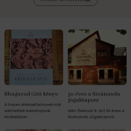
Hírlevél feliratkozás
Bhagavad Gítá könyv
30 éves a Sivánanda
Jógaközpont
A frissen érkezett könyvek már
elérhetőek webshopunk
Idén (február 8-án) 30 éves a
kínálatában.
Sivánanda Jógaközpont.