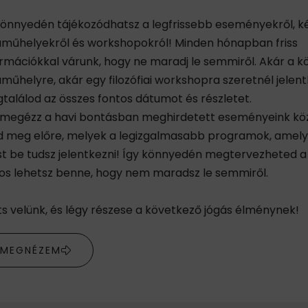
 könnyedén tájékozódhatsz a legfrissebb eseményekről, k
aműhelyekről és workshopokról! Minden hónapban friss
ormációkkal várunk, hogy ne maradj le semmiről. Akár a 
műhelyre, akár egy filozófiai workshopra szeretnél jelentk
találod az összes fontos dátumot és részletet.
megézz a havi bontásban meghirdetett eseményeink köz
d meg előre, melyek a legizgalmasabb programok, amel
t be tudsz jelentkezni! Így könnyedén megtervezheted a 
tos lehetsz benne, hogy nem maradsz le semmiről.
ts velünk, és légy részese a következő jógás élménynek!
MEGNÉZEM