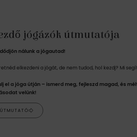
ezdő jógázók útmutatója
dődjön nálunk a jógautad!
retnéd elkezdeni a jógát, de nem tudod, hol kezdj? Mi segí
ulj el a jóga útján – ismerd meg, fejleszd magad, és mél
ásodat velünk!
ÚTMUTATÓ