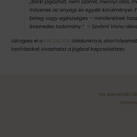
„Bárki jógázhat, nem számít, mennyi idős, mi
milyenek az anyagi és egyéb körülményei. F
beteg vagy egészséges – mindenkinek hasz
évezredes tudomány.” – Szvámí Visnu-dé
Látogass el a
FACEBOOK
oldalunkra is, ahol folyamat
tanításokat olvashatsz a jógával kapcsolatban.
Ha szeretnél tő
inform