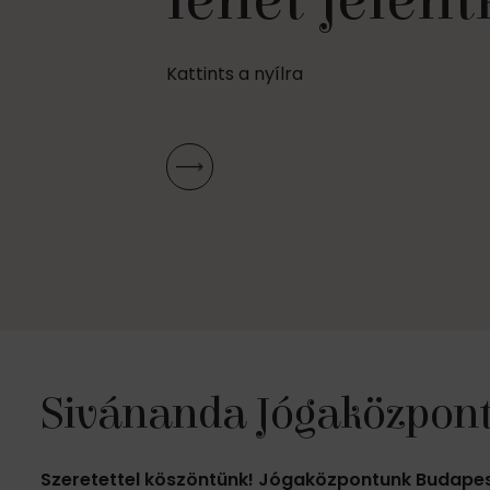
lehet jelent
biztosítása
Kattints a nyílra
Sivánanda Jógaközpont 
Szeretettel köszöntünk! Jógaközpontunk Budapest