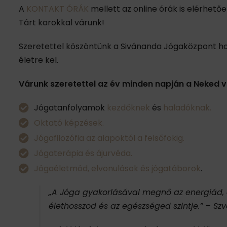
A
KONTAKT ÓRÁK
mellett az online órák is elérhető
Tárt karokkal várunk!
Szeretettel köszöntünk a Sivánanda Jógaközpont hon
életre kel.
Várunk szeretettel az év minden napján a Neked v
Jógatanfolyamok
kezdőknek
és
haladóknak.
Oktató képzések.
Jógafilozófia az alapoktól a felsőfokig.
Jógaterápia és ájurvéda.
Jógaéletmód, elvonulások és jógatáborok
.
„A Jóga gyakorlásával megnő az energiád, a
élethosszod és az egészséged szintje.”
– Sz