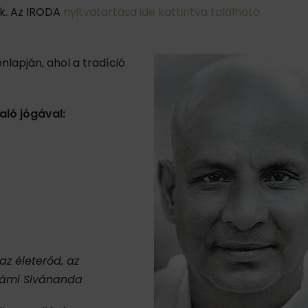
ek. Az IRODA
nyitvatartása ide kattintva található.
lapján, ahol a tradíció
aló jógával:
z életerőd, az
vámí Sivánanda