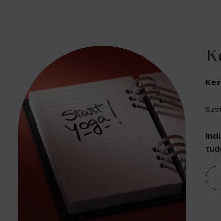
K
Kez
Sze
Ind
tud