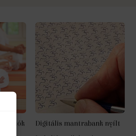
ditációk
Digitális mantrabank nyílt