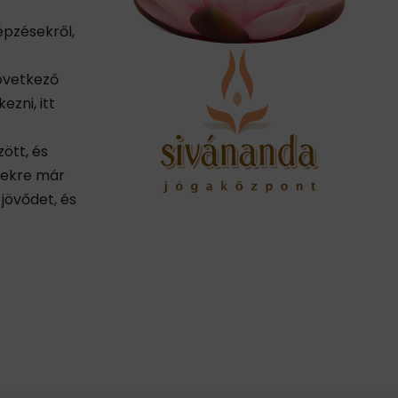
épzésekről,
következő
ezni, itt
ött, és
yekre már
jövődet, és