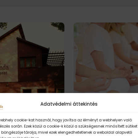
Adatvédelmi áttekintés
webhely cookie-kat használ, hogy javítsa az élményt a webhelyen való
 a Sivánanda
Ingyenes reggeli me
szés során. Ezek közül a cookie-k közül a szükségesnek minősített sütiket
pont
Omkárával
 böngészője tárolja, mivel ezek elengedhetetlenek a weboldal alapvető