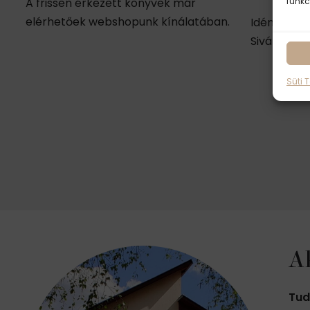
A frissen érkezett könyvek már
funkc
elérhetőek webshopunk kínálatában.
Idén (febr
Sivánanda
Süti 
A
Tud