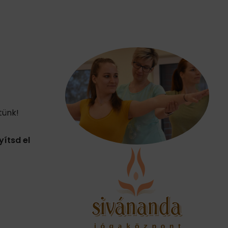
tünk!
yítsd el