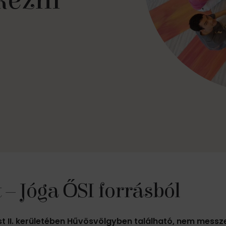
kezni
– Jóga ŐSI forrásból
 II. kerületében Hűvösvölgyben található, nem messze