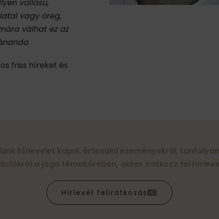
lyen vallású,
iatal vagy öreg,
nára válhat ez az
vánanda
os friss híreket és
lünk hírlevelet kapni, értesülni eseményekről, tanfoly
ációkról a jóga témakörében, akkor iratkozz fel hírleve
Hírlevél feliratkozás