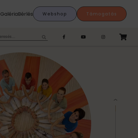
k
Galéria
Bérlés
Webshop
Támogatás
eresés: