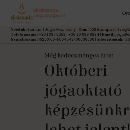
Sivánanda
Ór
Jógaközpont
Spirituart Jóga Alapítvány |
1028 Budapest, Szegfű
Nevünk:
Cím:
+36 1 397 5258 | +36 30 689 9284 |
joga@s
Telefonszám:
Email:
16200106-11604543-00000000 |
180
Számlaszám:
Adószámunk:
Még kedvezményes áron
Októberi
JÓGA KEZDŐKNEK
FÉNY JÓGATERÁPIÁS INTÉZ
Ásram
jógaoktató
Szeretettel
Jóga
Jógaterápia
Jógaelvonu
Magyar Jógaoktatók Szövetség
által
képzésünkr
várunk
Minőség
Alaptanfol
Ájurvéda
Pilisszentl