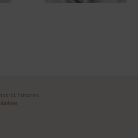
amokról, hasznos
lünkre!