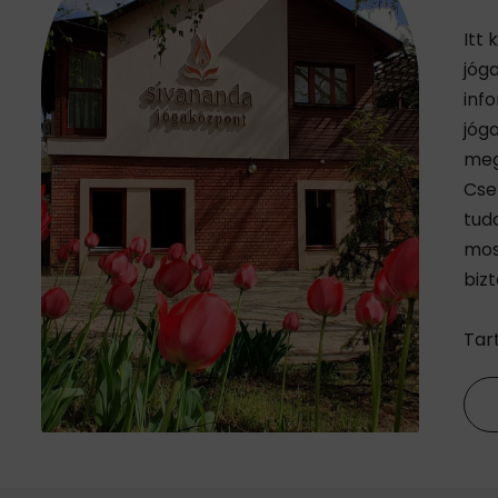
Itt
jóg
inf
jóga
meg
Cse
tud
mos
biz
Tar