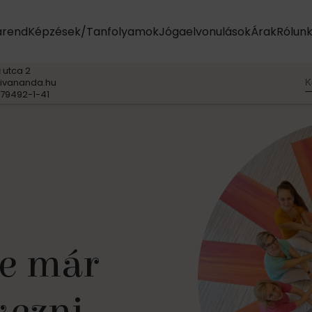
arend
Képzések/Tanfolyamok
Jógaelvonulások
Árak
Rólun
 utca 2
K
ivananda.hu
79492-1-41
ET
 és
lások
e Védjegye
e már
yamok
éleken