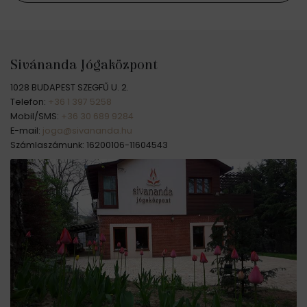
Sivánanda Jógaközpont
1028 BUDAPEST SZEGFŰ U. 2.
Telefon:
+36 1 397 5258
Mobil/SMS:
+36 30 689 9284
E-mail:
joga@sivananda.hu
Számlaszámunk: 16200106-11604543