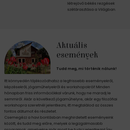
létrejövő békés rezgések
szétárasztása a Világban.
Aktuális
események
Tudd meg, mi történik nálunk!
Itt könnyedén tájékozódhatsz a legfrissebb eseményekről,
képzésekről, jógaműhelyekről és workshopokról! Minden
hónapban friss információkkal várunk, hogy ne maradj le
semmiről. Akár a következő jógaműhelyre, akár egy filozófiai
workshopra szeretnél jelentkezni, itt megtalálod az összes
fontos dátumot és részletet.
Csemegézz a havi bontásban meghirdetett eseményeink
között, és tudd meg előre, melyek a legizgalmasabb
programok, amelyekre már most be tudsz jelentkezni! Így