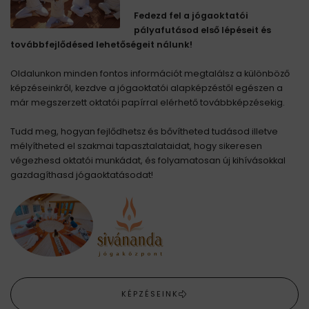
Fedezd fel a jógaoktatói
pályafutásod első lépéseit és
továbbfejlődésed lehetőségeit nálunk!
Oldalunkon minden fontos információt megtalálsz a különböző
képzéseinkről, kezdve a jógaoktatói alapképzéstől egészen a
már megszerzett oktatói papírral elérhető továbbképzésekig.
Tudd meg, hogyan fejlődhetsz és bővítheted tudásod illetve
mélyítheted el szakmai tapasztalataidat, hogy sikeresen
végezhesd oktatói munkádat, és folyamatosan új kihívásokkal
gazdagíthasd jógaoktatásodat!
KÉPZÉSEINK