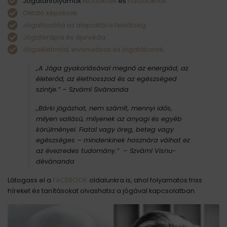
Jógatanfolyamok
kezdőknek
és
haladóknak.
Oktató képzések.
Jógafilozófia az alapoktól a felsőfokig.
Jógaterápia és ájurvéda.
Jógaéletmód, elvonulások és jógatáborok
.
„A Jóga gyakorlásával megnő az energiád, az
életerőd, az élethosszod és az egészséged
szintje.”
– Szvámí Sivánanda
„Bárki jógázhat, nem számít, mennyi idős,
milyen vallású, milyenek az anyagi és egyéb
körülményei. Fiatal vagy öreg, beteg vagy
egészséges – mindenkinek hasznára válhat ez
az évezredes tudomány.” – Szvámí Visnu-
dévánanda
Látogass el a
FACEBOOK
oldalunkra is, ahol folyamatos friss
híreket és tanításokat olvashatsz a jógával kapcsolatban.