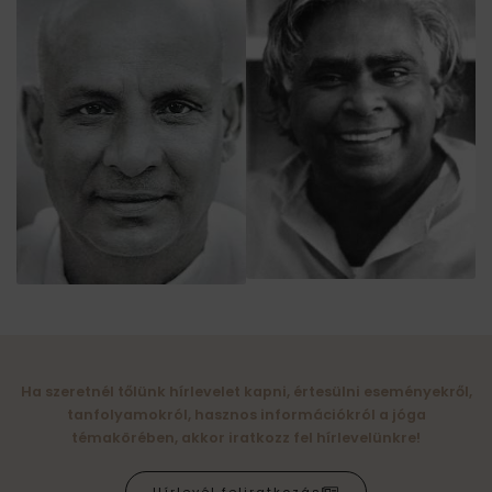
Ha szeretnél tőlünk hírlevelet kapni, értesülni eseményekről,
tanfolyamokról, hasznos információkról a jóga
témakörében, akkor iratkozz fel hírlevelünkre!