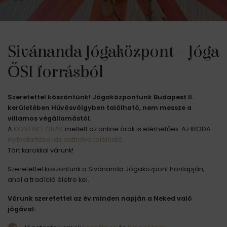
Sivánanda Jógaközpont – Jóga
ŐSI forrásból
Szeretettel köszöntünk! Jógaközpontunk Budapest II.
kerületében Hűvösvölgyben található, nem messze a
villamos végállomástól.
A
KONTAKT ÓRÁK
mellett az online órák is elérhetőek. Az IRODA
nyitvatartása ide kattintva található.
Tárt karokkal várunk!
Szeretettel köszöntünk a Sivánanda Jógaközpont honlapján,
ahol a tradíció életre kel.
Várunk szeretettel az év minden napján a Neked való
jógával: