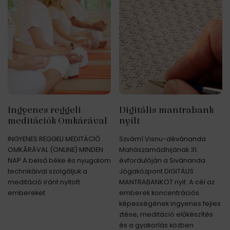
Ingyenes reggeli
Digitális mantrabank
meditációk Omkárával
nyílt
INGYENES REGGELI MEDITÁCIÓ
Szvámí Visnu-dévánanda
OMKĀRÁVAL (ONLINE) MINDEN
Mahászamádhijának 31.
NAP A belső béke és nyugalom
évfordulóján a Sivánanda
technikáival szolgáljuk a
Jógaközpont DIGITÁLIS
meditáció iránt nyitott
MANTRABANKOT nyit. A cél az
embereket
emberek koncentrációs
képességének ingyenes fejles
ztése, meditáció előkészítés
és a gyakorlás közben