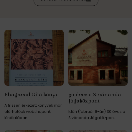
Hírlevél feliratkozás
Bhagavad Gítá könyv
30 éves a Sivánanda
Jógaközpont
A frissen érkezett könyvek már
elérhetőek webshopunk
Idén (február 8-án) 30 éves a
kínálatában.
Sivánanda Jógaközpont.