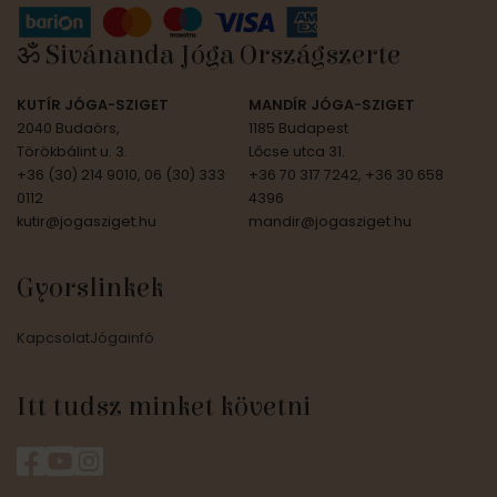
ॐ Sivánanda Jóga Országszerte
KUTÍR JÓGA-SZIGET
MANDÍR JÓGA-SZIGET
2040 Budaörs,
1185 Budapest
Törökbálint u. 3.
Lőcse utca 31.
+36 (30) 214 9010, 06 (30) 333
+36 70 317 7242, +36 30 658
0112
4396
kutir@jogasziget.hu
mandir@jogasziget.hu
Gyorslinkek
Kapcsolat
Jógainfó
Itt tudsz minket követni