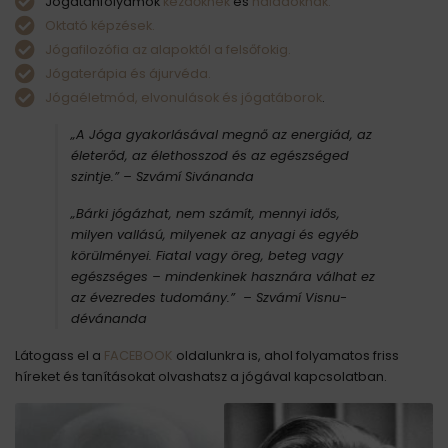
Jógatanfolyamok
kezdőknek
és
haladóknak.
Oktató képzések.
Jógafilozófia az alapoktól a felsőfokig.
Jógaterápia és ájurvéda.
Jógaéletmód, elvonulások és jógatáborok
.
„A Jóga gyakorlásával megnő az energiád, az
életerőd, az élethosszod és az egészséged
szintje.”
– Szvámí Sivánanda
„Bárki jógázhat, nem számít, mennyi idős,
milyen vallású, milyenek az anyagi és egyéb
körülményei. Fiatal vagy öreg, beteg vagy
egészséges – mindenkinek hasznára válhat ez
az évezredes tudomány.” – Szvámí Visnu-
dévánanda
Látogass el a
FACEBOOK
oldalunkra is, ahol folyamatos friss
híreket és tanításokat olvashatsz a jógával kapcsolatban.