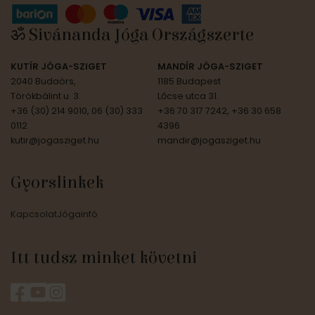
ॐ Sivánanda Jóga Országszerte
KUTÍR JÓGA-SZIGET
MANDÍR JÓGA-SZIGET
2040 Budaörs,
1185 Budapest
Törökbálint u. 3.
Lőcse utca 31.
+36 (30) 214 9010, 06 (30) 333
+36 70 317 7242, +36 30 658
0112
4396
kutir@jogasziget.hu
mandir@jogasziget.hu
Gyorslinkek
Kapcsolat
Jógainfó
Itt tudsz minket követni