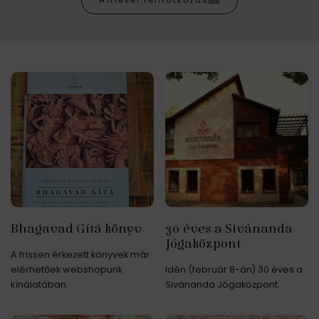
Hírlevél feliratkozás
Bhagavad Gítá könyv
30 éves a Sivánanda
Jógaközpont
A frissen érkezett könyvek már
elérhetőek webshopunk
Idén (február 8-án) 30 éves a
kínálatában.
Sivánanda Jógaközpont.