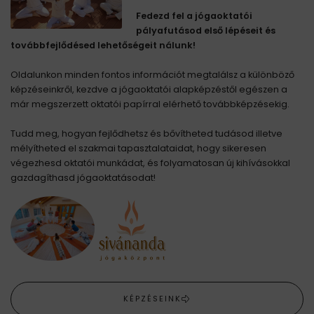
Fedezd fel a jógaoktatói
pályafutásod első lépéseit és
továbbfejlődésed lehetőségeit nálunk!
Oldalunkon minden fontos információt megtalálsz a különböző
képzéseinkről, kezdve a jógaoktatói alapképzéstől egészen a
már megszerzett oktatói papírral elérhető továbbképzésekig.
Tudd meg, hogyan fejlődhetsz és bővítheted tudásod illetve
mélyítheted el szakmai tapasztalataidat, hogy sikeresen
végezhesd oktatói munkádat, és folyamatosan új kihívásokkal
gazdagíthasd jógaoktatásodat!
KÉPZÉSEINK