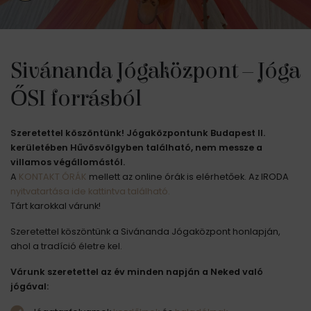
Sivánanda Jógaközpont – Jóga
ŐSI forrásból
Szeretettel köszöntünk! Jógaközpontunk Budapest II.
kerületében Hűvösvölgyben található, nem messze a
villamos végállomástól.
A
KONTAKT ÓRÁK
mellett az online órák is elérhetőek. Az IRODA
nyitvatartása ide kattintva található.
Tárt karokkal várunk!
Szeretettel köszöntünk a Sivánanda Jógaközpont honlapján,
ahol a tradíció életre kel.
Várunk szeretettel az év minden napján a Neked való
jógával: