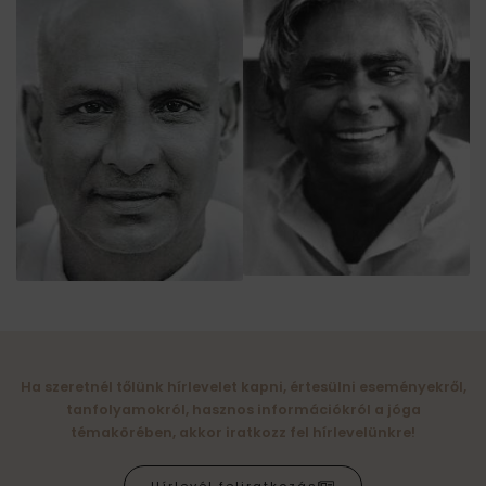
Ha szeretnél tőlünk hírlevelet kapni, értesülni eseményekről,
tanfolyamokról, hasznos információkról a jóga
témakörében, akkor iratkozz fel hírlevelünkre!