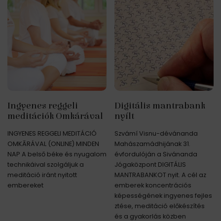
Ingyenes reggeli
Digitális mantrabank
meditációk Omkárával
nyílt
INGYENES REGGELI MEDITÁCIÓ
Szvámí Visnu-dévánanda
OMKĀRÁVAL (ONLINE) MINDEN
Mahászamádhijának 31.
NAP A belső béke és nyugalom
évfordulóján a Sivánanda
technikáival szolgáljuk a
Jógaközpont DIGITÁLIS
meditáció iránt nyitott
MANTRABANKOT nyit. A cél az
embereket
emberek koncentrációs
képességének ingyenes fejles
ztése, meditáció előkészítés
és a gyakorlás közben