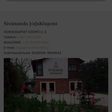
Sivánanda Jógaközpont
1028 BUDAPEST SZEGFŰ U. 2.
Telefon:
+36 1 397 5258
Mobil/SMS:
+36 30 689 9284
E-mail:
joga@sivananda.hu
Számlaszámunk: 16200106-11604543