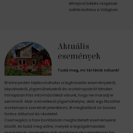
létrejövő békés rezgések
szétárasztása a Világban.
Aktuális
események
Tudd meg, mi történik nálunk!
Itt könnyedén tájékozódhatsz a legfrissebb eseményekről,
képzésekről, jógaműhelyekről és workshopokról! Minden
hónapban friss információkkal várunk, hogy ne maradj le
semmiről. Akár a következő jógaműhelyre, akár egy filozófiai
workshopra szeretnél jelentkezni, itt megtalálod az összes
fontos dátumot és részletet.
Csemegézz a havi bontásban meghirdetett eseményeink
között, és tudd meg előre, melyek a legizgalmasabb
programok, amelyekre már most be tudsz jelentkezni! Így