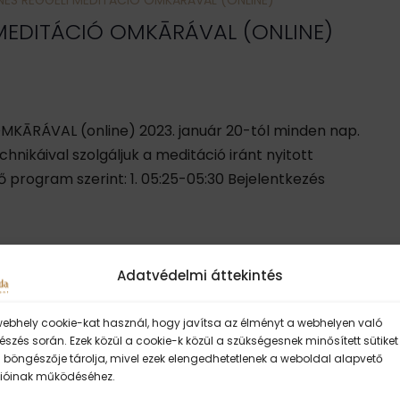
NES REGGELI MEDITÁCIÓ OMKĀRÁVAL (ONLINE)
MEDITÁCIÓ OMKĀRÁVAL (ONLINE)
OMKĀRÁVAL (online) 2023. január 20-tól minden nap.
nikáival szolgáljuk a meditáció iránt nyitott
program szerint: 1. 05:25-05:30 Bejelentkezés
Adatvédelmi áttekintés
webhely cookie-kat használ, hogy javítsa az élményt a webhelyen való
szés során. Ezek közül a cookie-k közül a szükségesnek minősített sütiket
 böngészője tárolja, mivel ezek elengedhetetlenek a weboldal alapvető
ióinak működéséhez.