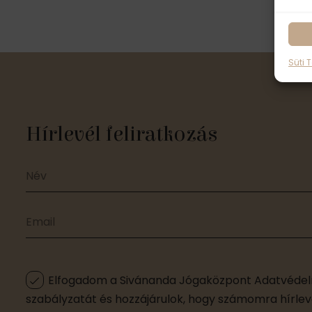
Süti 
Hírlevél feliratkozás
Elfogadom a Sivánanda Jógaközpont Adatvédelm
szabályzatát és hozzájárulok, hogy számomra hírleve