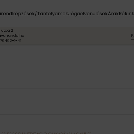
arend
Képzések/Tanfolyamok
Jógaelvonulások
Árak
Rólun
 utca 2
K
ivananda.hu
79492-1-41