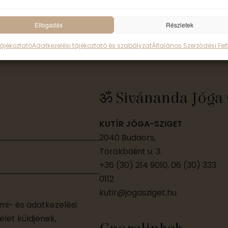
Elfogadás
Részletek
Tájékoztató
Adatkezelési tájékoztató és szabályzat
Általános Szerződési Felt
ॐ Sivánanda Jóga 
KUTÍR JÓGA-SZIGET
2040 Budaörs,
Törökbálint u. 3.
+36 (30) 214 9010, 06 (30) 333
0112
kutir@jogasziget.hu
i- és adatkezelési
let küldjenek,