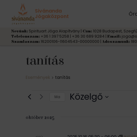
Sivánanda
Ór
Jógaközpont
Spirituart Jóga Alapítvány |
1028 Budapest, Szegfű
Nevünk:
Cím:
+36 1 397 5258 | +36 30 689 9284 |
joga@s
Telefonszám:
Email:
16200106-11604543-00000000 |
180
Számlaszám:
Adószámunk:
tanítás
Események
tanítás
Események
Közelgő
Ma
D
á
október 2025
t
u