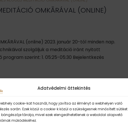
NES REGGELI MEDITÁCIÓ OMKĀRÁVAL (ONLINE)
MEDITÁCIÓ OMKĀRÁVAL (ONLINE)
OMKĀRÁVAL (online) 2023. január 20-tól minden nap.
nikáival szolgáljuk a meditáció iránt nyitott
program szerint: 1. 05:25-05:30 Bejelentkezés
Adatvédelmi áttekintés
webhely cookie-kat használ, hogy javítsa az élményt a webhelyen való
szés során. Ezek közül a cookie-k közül a szükségesnek minősített sütiket
 böngészője tárolja, mivel ezek elengedhetetlenek a weboldal alapvető
ióinak működéséhez.