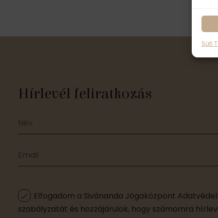
Süti 
Hírlevél feliratkozás
Elfogadom a Sivánanda Jógaközpont Adatvédelm
szabályzatát és hozzájárulok, hogy számomra hírleve