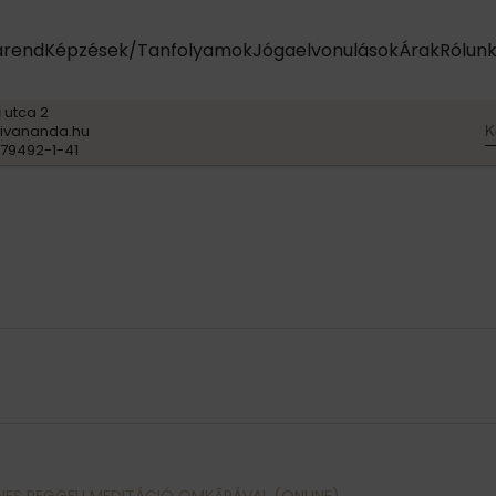
arend
Képzések/Tanfolyamok
Jógaelvonulások
Árak
Rólun
 utca 2
K
ivananda.hu
79492-1-41