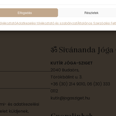
Elfogadás
Részletek
Tájékoztató
Adatkezelési tájékoztató és szabályzat
Általános Szerződési Felt
ॐ Sivánanda Jóga 
KUTÍR JÓGA-SZIGET
2040 Budaörs,
Törökbálint u. 3.
+36 (30) 214 9010, 06 (30) 333
0112
kutir@jogasziget.hu
i- és adatkezelési
let küldjenek,