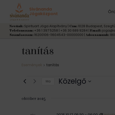
Sivánanda
Ór
Jógaközpont
Spirituart Jóga Alapítvány |
1028 Budapest, Szegfű
Nevünk:
Cím:
+36 1 397 5258 | +36 30 689 9284 |
joga@s
Telefonszám:
Email:
16200106-11604543-00000000 |
180
Számlaszám:
Adószámunk:
tanítás
Események
tanítás
Események
Közelgő
Ma
D
á
október 2025
t
u