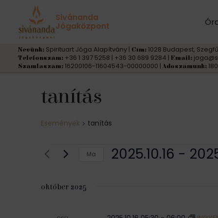
Sivánanda
Ór
Jógaközpont
Spirituart Jóga Alapítvány |
1028 Budapest, Szegfű
Nevünk:
Cím:
+36 1 397 5258 | +36 30 689 9284 |
joga@s
Telefonszám:
Email:
16200106-11604543-00000000 |
180
Számlaszám:
Adószámunk:
tanítás
Események
tanítás
Események
2025.10.16
 - 
2025
Ma
D
á
október 2025
t
u