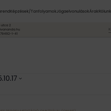
arend
Képzések/Tanfolyamok
Jógaelvonulások
Árak
Rólun
 utca 2
K
ivananda.hu
79492-1-41
.10.17