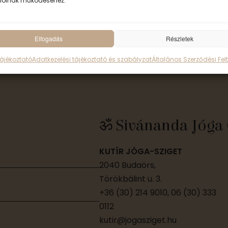
ióinak működéséhez.
Elfogadás
Részletek
Tájékoztató
Adatkezelési tájékoztató és szabályzat
Általános Szerződési Felt
ॐ Sivánanda Jóga 
KUTÍR JÓGA-SZIGET
2040 Budaörs,
Törökbálint u. 3.
+36 (30) 214 9010, 06 (30) 333
0112
kutir@jogasziget.hu