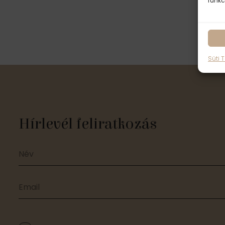
funkc
Süti 
Hírlevél feliratkozás