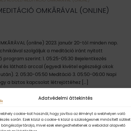
NES REGGELI MEDITÁCIÓ OMKĀRÁVAL (ONLINE)
MEDITÁCIÓ OMKĀRÁVAL (ONLINE)
OMKĀRÁVAL (online) 2023. január 20-tól minden nap.
nikáival szolgáljuk a meditáció iránt nyitott
program szerint: 1. 05:25-05:30 Bejelentkezés
l és látható arccal (egyedi kivétel egészségi okok
után). 2. 05:30-05:50 Meditáció 3. 05:50-06:00 Napi
ogy a biztos kapcsolat létrejöttéhez […]
Adatvédelmi áttekintés
webhely cookie-kat használ, hogy javítsa az élményt a webhelyen való
szés során. Ezek közül a cookie-k közül a szükségesnek minősített sütiket
 böngészője tárolja, mivel ezek elengedhetetlenek a weboldal alapvető