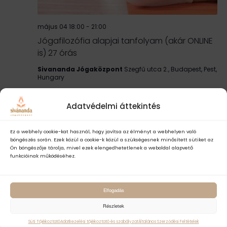
május 04 18:00
-
21:00
Jógafilozófia alapjai tanfolyam (akár ONLINE
is) 27 órás
Sivananda Jógaközpont
Szegfű utca 2., Budapest, Pest,
Hungary
60Ft
Adatvédelmi áttekintés
CSÜ
21
Ez a webhely cookie-kat használ, hogy javítsa az élményt a webhelyen való
böngészés során. Ezek közül a cookie-k közül a szükségesnek minősített sütiket az
Ön böngészője tárolja, mivel ezek elengedhetetlenek a weboldal alapvető
funkcióinak működéséhez.
Elfogadás
Részletek
Süti Tájékoztató
Adatkezelési tájékoztató és szabályzat
Általános Szerződési Feltételek
május 21 18:00
-
21:30