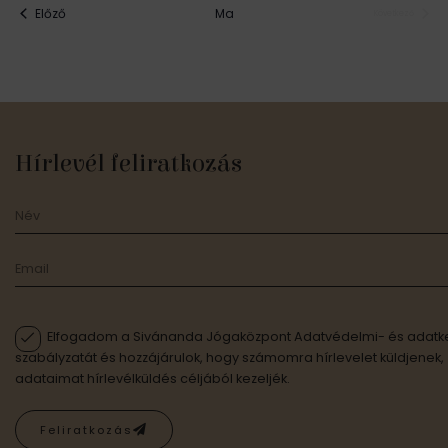
Események
Előző
Ma
Következő
Események
Hírlevél feliratkozás
Elfogadom a Sivánanda Jógaközpont Adatvédelmi- és adatke
szabályzatát és hozzájárulok, hogy számomra hírlevelet küldjenek,
adataimat hírlevélküldés céljából kezeljék.
Feliratkozás