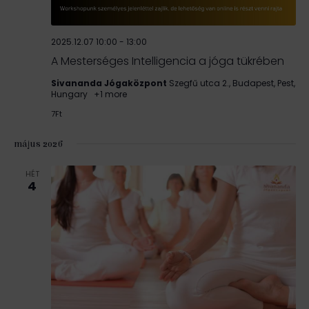
2025.12.07 10:00
-
13:00
A Mesterséges Intelligencia a jóga tükrében
Sivananda Jógaközpont
Szegfű utca 2., Budapest, Pest,
Hungary
+1 more
7Ft
május 2026
HÉT
4