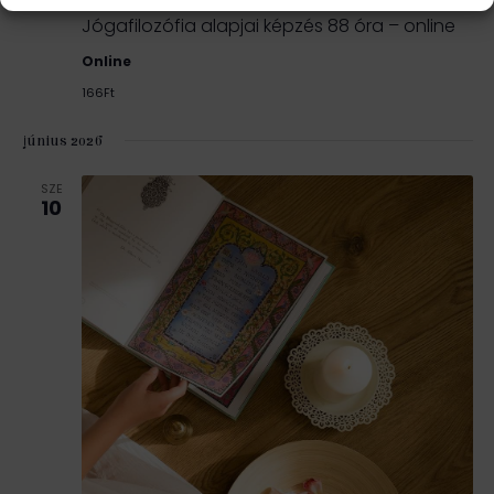
Jógafilozófia alapjai képzés 88 óra – online
Online
166Ft
június 2026
SZE
10