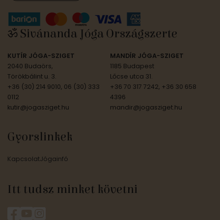
ॐ Sivánanda Jóga Országszerte
KUTÍR JÓGA-SZIGET
MANDÍR JÓGA-SZIGET
2040 Budaörs,
1185 Budapest
Törökbálint u. 3.
Lőcse utca 31.
+36 (30) 214 9010, 06 (30) 333
+36 70 317 7242, +36 30 658
0112
4396
kutir@jogasziget.hu
mandir@jogasziget.hu
Gyorslinkek
Kapcsolat
Jógainfó
Itt tudsz minket követni