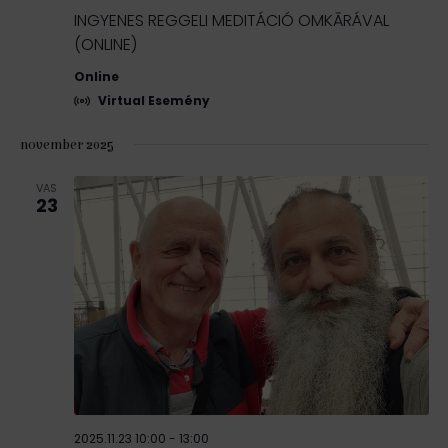
v
s
t
INGYENES REGGELI MEDITÁCIÓ OMKĀRÁVAL
i
á
n
g
(ONLINE)
s
á
é
a
Online
c
.
Virtual Esemény
z
i
ó
e
november 2025
t
VAS
e
23
k
2025.11.23 10:00
-
13:00