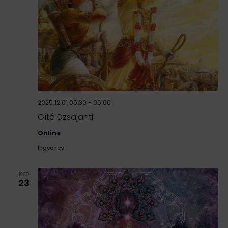
2025.12.01 05:30
-
06:00
Gítá Dzsajanti
Online
Ingyenes
KED
23