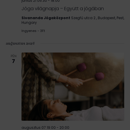
június 21 05:30
-
18:00
Jóga világnapja – Együtt a jógában
Sivananda Jógaközpont
Szegfű utca 2., Budapest, Pest,
Hungary
Ingyenes - 3Ft
augusztus 2026
PÉN
7
augusztus 07 19:00
-
20:00