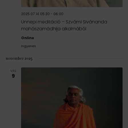
2025.07.14 05:30
-
06:00
Ünnepi meditáció – Szvámí Sivánanda
mahászamádhija alkalmából
Online
Ingyenes
november 2025
VAS
9