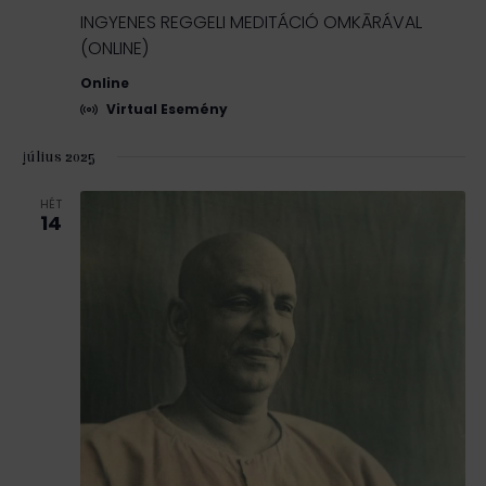
v
s
t
INGYENES REGGELI MEDITÁCIÓ OMKĀRÁVAL
i
á
n
g
(ONLINE)
s
á
é
a
Online
c
.
Virtual Esemény
z
i
ó
e
július 2025
t
HÉT
e
14
k