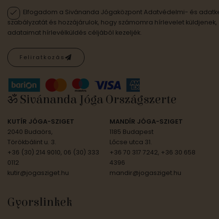
Elfogadom a Sivánanda Jógaközpont Adatvédelmi- és adatke
szabályzatát és hozzájárulok, hogy számomra hírlevelet küldjenek,
adataimat hírlevélküldés céljából kezeljék.
Feliratkozás
ॐ Sivánanda Jóga Országszerte
KUTÍR JÓGA-SZIGET
MANDÍR JÓGA-SZIGET
2040 Budaörs,
1185 Budapest
Törökbálint u. 3.
Lőcse utca 31.
+36 (30) 214 9010, 06 (30) 333
+36 70 317 7242, +36 30 658
0112
4396
kutir@jogasziget.hu
mandir@jogasziget.hu
Gyorslinkek