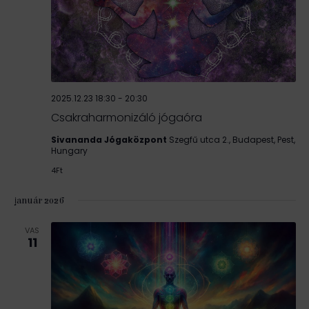
2025.12.23 18:30
-
20:30
Csakraharmonizáló jógaóra
Sivananda Jógaközpont
Szegfű utca 2., Budapest, Pest,
Hungary
4Ft
január 2026
VAS
11