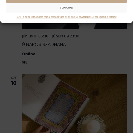
Részletek
Süti Tájékoztató
Adatkezelési tájékoztató és szabályzat
Általános Szerződési Feltételek
június 01 05:30
-
június 09 23:30
9 NAPOS SZÁDHANA
Online
9Ft
SZE
10