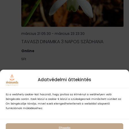
március 21 05:30
-
március 23 23:30
TAVASZI DINAMIKA 3 NAPOS SZÁDHANA
Online
5Ft
június 2026
Adatvédelmi áttekintés
HÉT
1
Ez a webhely cookie-kat használ, hogy javítsa az élményt a webhelyen való
böngészés során. Ezek közül a cookie-k közül a szükségesnek minősített sütiket az
Ön böngészője tárolja, mivel ezek elengedhetetlenek a weboldal alapvető
funkcióinak működéséhez.
Elfogadás