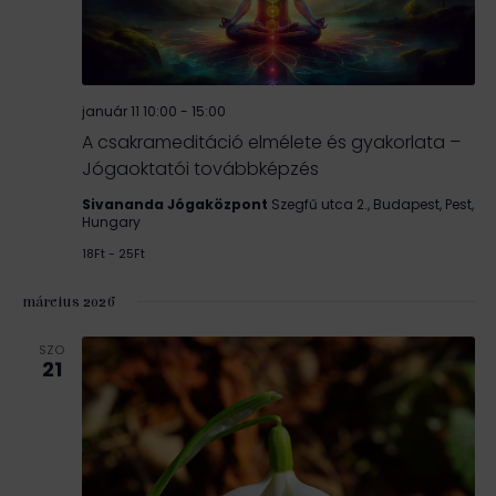
január 11 10:00
-
15:00
A csakrameditáció elmélete és gyakorlata –
Jógaoktatói továbbképzés
Sivananda Jógaközpont
Szegfű utca 2., Budapest, Pest,
Hungary
18Ft - 25Ft
március 2026
SZO
21