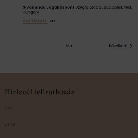
Sivananda Jógaközpont
Szegfű utca 2., Budapest, Pest,
Hungary
Get Tickets
5Ft
Esem
Ma
Következő
Előző
Események
Hírlevél feliratkozás