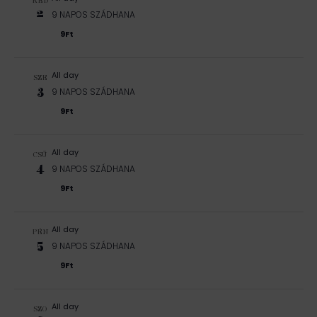
v
KED
s
2
i
9 NAPOS SZÁDHANA
n
g
9Ft
á
é
c
z
i
All day
SZE
ó
3
9 NAPOS SZÁDHANA
e
9Ft
t
e
All day
CSÜ
k
4
9 NAPOS SZÁDHANA
9Ft
All day
PÉN
5
9 NAPOS SZÁDHANA
9Ft
All day
SZO