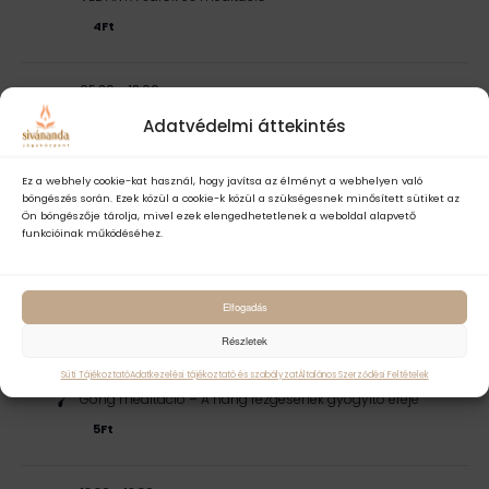
4Ft
05:30
-
18:00
VAS
21
Jóga világnapja – Együtt a jógában
Adatvédelmi áttekintés
Ingyenes - 3Ft
Ez a webhely cookie-kat használ, hogy javítsa az élményt a webhelyen való
júl 2026
böngészés során. Ezek közül a cookie-k közül a szükségesnek minősített sütiket az
Ön böngészője tárolja, mivel ezek elengedhetetlenek a weboldal alapvető
18:30
-
20:30
funkcióinak működéséhez.
CSÜ
23
Csakraharmonizáló jógaóra
4Ft
Elfogadás
aug 2026
Részletek
19:00
-
20:00
Süti Tájékoztató
Adatkezelési tájékoztató és szabályzat
Általános Szerződési Feltételek
PÉN
7
Gong meditáció – A hang rezgésének gyógyító ereje
5Ft