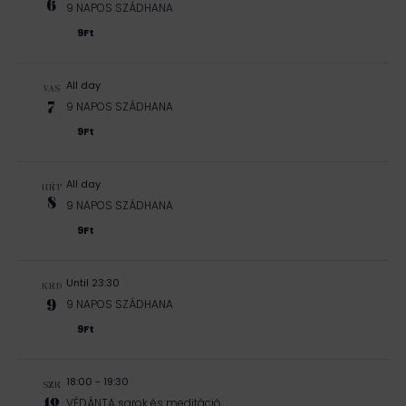
6
9 NAPOS SZÁDHANA
9Ft
All day
VAS
7
9 NAPOS SZÁDHANA
9Ft
All day
HÉT
8
9 NAPOS SZÁDHANA
9Ft
Until 23:30
KED
9
9 NAPOS SZÁDHANA
9Ft
18:00
-
19:30
SZE
10
VÉDÁNTA sarok és meditáció