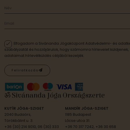
Elfogadom a Sivánanda Jógaközpont Adatvédelmi- és adatke
szabályzatát és hozzájárulok, hogy számomra hírlevelet küldjenek,
adataimat hírlevélküldés céljából kezeljék.
Feliratkozás
ॐ Sivánanda Jóga Országszerte
KUTÍR JÓGA-SZIGET
MANDÍR JÓGA-SZIGET
2040 Budaörs,
1185 Budapest
Törökbálint u. 3.
Lőcse utca 31.
+36 (30) 214 9010, 06 (30) 333
+36 70 317 7242, +36 30 658