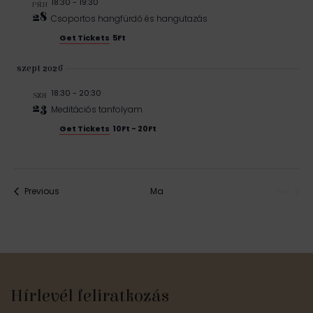
18:30
-
19:30
PÉN
28
Csoportos hangfürdő és hangutazás
Get Tickets
5Ft
szept 2026
18:30
-
20:30
SZE
23
Meditációs tanfolyam
Get Tickets
10Ft - 20Ft
Események
Previous
Ma
Next
Események
Hírlevél feliratkozás