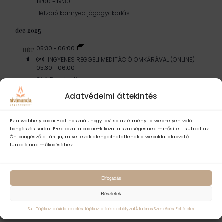
18:00
-
19:30
Hétzáró könnyed jógagyakorlás
dec 2025
05:30
-
06:00
HÉT
1
INGYENES REGGELI MEDITÁCIÓ OMKĀRÁVAL (ONLINE)
05:30
-
06:00
Gítá Dzsajanti
Ingyenes
Adatvédelmi áttekintés
18:00
-
20:00
Gerinterápiás jógaóra
Ez a webhely cookie-kat használ, hogy javítsa az élményt a webhelyen való
böngészés során. Ezek közül a cookie-k közül a szükségesnek minősített sütiket az
4Ft
Ön böngészője tárolja, mivel ezek elengedhetetlenek a weboldal alapvető
18:00
-
20:00
funkcióinak működéséhez.
Gerincterápiás jógaóra
4Ft
Elfogadás
Részletek
Süti Tájékoztató
Adatkezelési tájékoztató és szabályzat
Általános Szerződési Feltételek
Események
Esem
Previous
Ma
Next