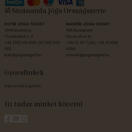
ॐ Sivánanda Jóga Országszerte
KUTÍR JÓGA-SZIGET
MANDÍR JÓGA-SZIGET
2040 Budaörs,
1185 Budapest
Törökbálint u. 3.
Lőcse utca 31.
+36 (30) 214 9010, 06 (30) 333
+36 70 317 7242, +36 30 658
0112
4396
kutir@jogasziget.hu
mandir@jogasziget.hu
Gyorslinkek
Kapcsolat
Jógainfó
Itt tudsz minket követni