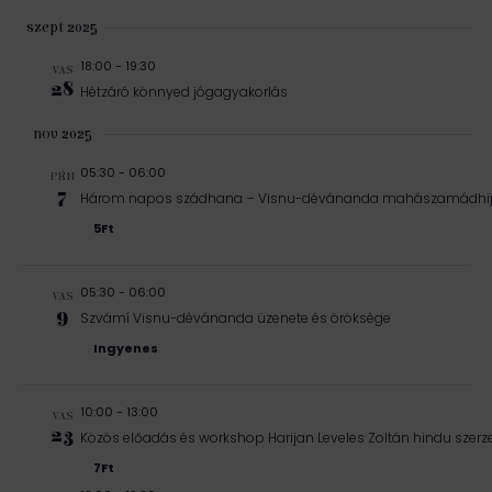
c
z
i
szept 2025
ó
e
18:00
-
19:30
VAS
28
Hétzáró könnyed jógagyakorlás
t
e
nov 2025
k
05:30
-
06:00
PÉN
7
Három napos szádhana – Visnu-dévánanda mahászamádhij
5Ft
05:30
-
06:00
VAS
9
Szvámí Visnu-dévánanda üzenete és öröksége
Ingyenes
10:00
-
13:00
VAS
23
Közös előadás és workshop Harijan Leveles Zoltán hindu szerz
7Ft