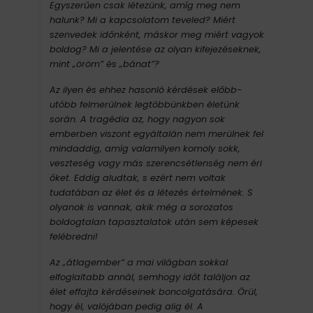
Egyszerűen csak létezünk, amíg meg nem
halunk? Mi a kapcsolatom teveled? Miért
szenvedek időnként, máskor meg miért vagyok
boldog? Mi a jelentése az olyan kifejezéseknek,
mint „öröm” és „bánat”?
Az ilyen és ehhez hasonló kérdések előbb-
utóbb felmerülnek legtöbbünkben életünk
során. A tragédia az, hogy nagyon sok
emberben viszont egyáltalán nem merülnek fel
mindaddig, amíg valamilyen komoly sokk,
veszteség vagy más szerencsétlenség nem éri
őket. Eddig aludtak, s ezért nem voltak
tudatában az élet és a létezés értelmének. S
olyanok is vannak, akik még a sorozatos
boldogtalan tapasztalatok után sem képesek
felébredni!
Az „átlagember” a mai világban sokkal
elfoglaltabb annál, semhogy időt találjon az
élet effajta kérdéseinek boncolgatására. Örül,
hogy él, valójában pedig alig él. A