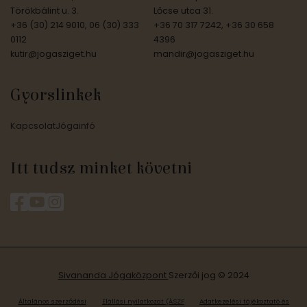
Törökbálint u. 3.
Lőcse utca 31.
+36 (30) 214 9010, 06 (30) 333
+36 70 317 7242, +36 30 658
0112
4396
kutir@jogasziget.hu
mandir@jogasziget.hu
Gyorslinkek
Kapcsolat
Jógainfó
Itt tudsz minket követni
Sivananda Jógaközpont
Szerzői jog © 2024
Általános szerződési
Elállási nyilatkozat (ÁSZF
Adatkezelési tájékoztató és