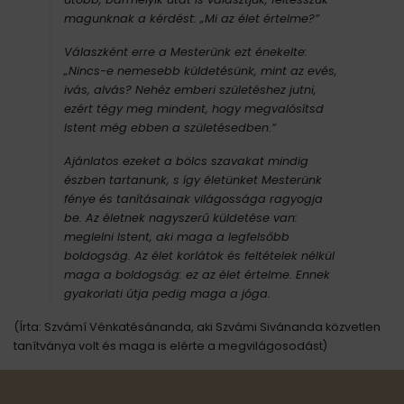
magunknak a kérdést: „Mi az élet értelme?”
Válaszként erre a Mesterünk ezt énekelte:
„Nincs-e nemesebb küldetésünk, mint az evés,
ivás, alvás? Nehéz emberi születéshez jutni,
ezért tégy meg mindent, hogy megvalósítsd
Istent még ebben a születésedben.”
Ajánlatos ezeket a bölcs szavakat mindig
észben tartanunk, s így életünket Mesterünk
fénye és tanításainak világossága ragyogja
be. Az életnek nagyszerű küldetése van:
meglelni Istent, aki maga a legfelsőbb
boldogság. Az élet korlátok és feltételek nélkül
maga a boldogság: ez az élet értelme. Ennek
gyakorlati útja pedig maga a jóga.
(Írta: Szvámí Vénkatésánanda, aki Szvámi Sivánanda közvetlen
tanítványa volt és maga is elérte a megvilágosodást)