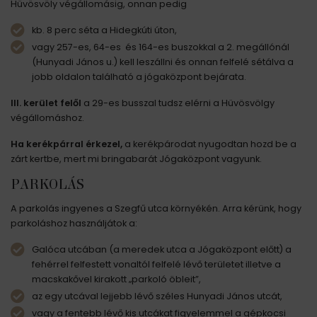
Hüvösvöly végállomásig, onnan pedig
kb. 8 perc séta a Hidegkúti úton,
vagy 257-es, 64-es és 164-es buszokkal a 2. megállónál
(Hunyadi János u.) kell leszállni és onnan felfelé sétálva a
jobb oldalon található a jógaközpont bejárata.
III. kerület felől
a 29-es busszal tudsz elérni a Hüvösvölgy
végállomáshoz.
Ha kerékpárral érkezel,
a kerékpárodat nyugodtan hozd be a
zárt kertbe, mert mi bringabarát Jógaközpont vagyunk.
PARKOLÁS
A parkolás ingyenes a Szegfű utca környékén. Arra kérünk, hogy
parkoláshoz használjátok a:
Galóca utcában (a meredek utca a Jógaközpont előtt) a
fehérrel felfestett vonaltól felfelé lévő területet illetve a
macskakővel kirakott „parkoló öbleit”,
az egy utcával lejjebb lévő széles Hunyadi János utcát,
vagy a fentebb lévő kis utcákat figyelemmel a gépkocsi