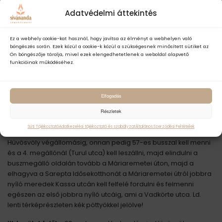
Adatvédelmi áttekintés
marketing sütik elfogadása szükséges
Ez a webhely cookie-kat használ, hogy javítsa az élményt a webhelyen való
böngészés során. Ezek közül a cookie-k közül a szükségesnek minősített sütiket az
Ön böngészője tárolja, mivel ezek elengedhetetlenek a weboldal alapvető
funkcióinak működéséhez.
Elfogadás
Részletek
MEGKÖZELÍTÉS
Süti Tájékoztató
Adatkezelési tájékoztató és szabályzat
Általános Szerződési Feltételek
A Széll Kálmán térről
a 56, 56A, 59B- vagy a 61 villamossal a
Hüvösvöly végállomásig, onnan pedig 57-es busszal kell menni
és a 4. megállónál (Turul utca) kell leszállni, majd elindulni a
buszmegálló oldalán tovább a Máriaremetei úton, majd a
elhagyva a Sarepta Idősekotthonát a Máriaremetei útról jobbra
nyíló meredek Kassa utcán kell felfelé fordulni és felmenni
egészen az első jobbra nyíló utcáig, ami a Vadkörte utca. Ld.
lenti térképrészleten kék pöttyökkel jelölve!