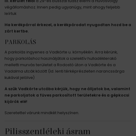
III. kerület felől
a 29-es busszal tudsz elérni a Hüvösvölgy
végállomáshoz. Innen pedig ugyanúgy, mint ahogy feljebb
leírtuk
Ha kerékpárral érkezel, a kerékpárodat nyugodtan hozd be a
zárt kertbe.
PARKOLÁS
A parkolás ingyenes a Vadkörte u. környékén. Arra kérünk,
hogy parkoláshoz használjátok a szelektív hulladéklerakó
melletti murvás területet a Rodostó úton a Vadkörte és a
Vadalma utcák között (ld. lenti térképrészleten narancssárga
kukával jelölve)
A szűk Vadkörte utcába kérjük, hogy ne álljatok be, valamint
ne parkoljatok a füves parkosított területekre és a gépkocsi
kijárók elé!
Szeretettel várunk mindkét helyszínen.
Pilisszentléleki ásram