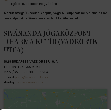
kijárók szabadon hagyására.
A szűk Szegfű utcába kérjük, hogy NE álljatok be, valamint ne
parkoljatok a füves parkosított területekre!
SIVÁNANDA JÓGAKÖZPONT –
DHARMA KUTÍR (VADKÖRTE
UTCA)
1028 BUDAPEST VADKÖRTE U. 6/A
Telefon: +36 1 397 5258
Mobil/SMS: +36 30 689 9284
E-mail:
joga@sivananda.hu
Honlap:
www.sivananda.hu