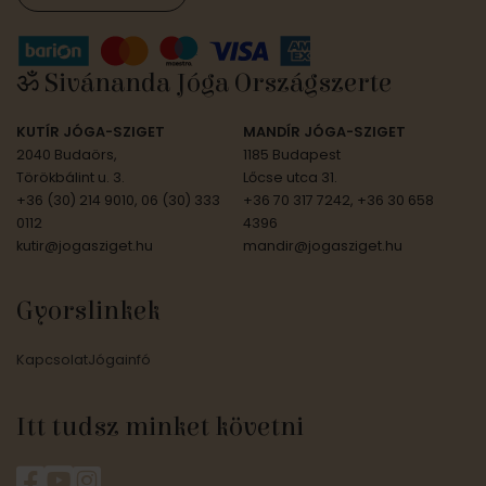
ॐ Sivánanda Jóga Országszerte
KUTÍR JÓGA-SZIGET
MANDÍR JÓGA-SZIGET
2040 Budaörs,
1185 Budapest
Törökbálint u. 3.
Lőcse utca 31.
+36 (30) 214 9010, 06 (30) 333
+36 70 317 7242, +36 30 658
0112
4396
kutir@jogasziget.hu
mandir@jogasziget.hu
Gyorslinkek
Kapcsolat
Jógainfó
Itt tudsz minket követni