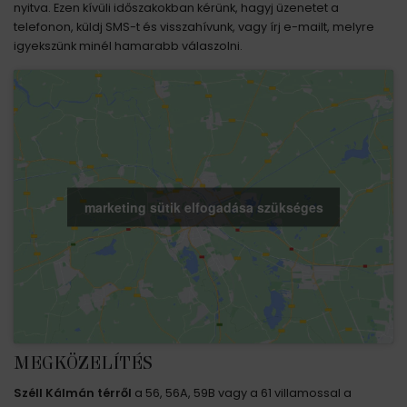
nyitva. Ezen kívüli időszakokban kérünk, hagyj üzenetet a
telefonon, küldj SMS-t és visszahívunk, vagy írj e-mailt, melyre
igyekszünk minél hamarabb válaszolni.
marketing sütik elfogadása szükséges
MEGKÖZELÍTÉS
Széll Kálmán térről
a 56, 56A, 59B vagy a 61 villamossal a