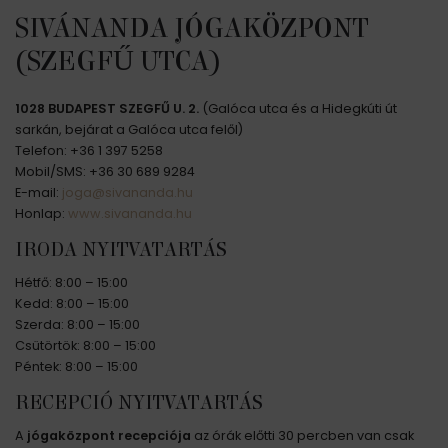
SIVÁNANDA JÓGAKÖZPONT
(SZEGFŰ UTCA)
1028 BUDAPEST SZEGFŰ U. 2.
(Galóca utca és a Hidegkúti út
sarkán, bejárat a Galóca utca felől)
Telefon: +36 1 397 5258
Mobil/SMS: +36 30 689 9284
E-mail:
joga@sivananda.hu
Honlap:
www.sivananda.hu
IRODA NYITVATARTÁS
Hétfő: 8:00 – 15:00
Kedd: 8:00 – 15:00
Szerda: 8:00 – 15:00
Csütörtök: 8:00 – 15:00
Péntek: 8:00 – 15:00
RECEPCIÓ NYITVATARTÁS
A
jógaközpont recepciója
az órák előtti 30 percben van csak