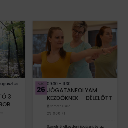
augusztus
09:30
–
11:30
AUG
26
JÓGATANFOLYAM
TÓ 3
KEZDŐKNEK – DÉLELŐTT
BOR
Németh Csilla
nna
29.000
Ft
Szeretnél elkezdeni jógázni, és az