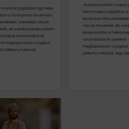
Nyárbúcsúztató 3 napos 
-mantrás jógatábor Egy hetes
Háromnapos jógatábor a
ábor a Sivánanda ásramban
ásramban Pilisszentléleken
zentléleken. Szeretettel várunk
várunk mindenkit, aki szer
kit, aki szeretne kikapcsolódni
kikapcsolódni a hétközna
köznapok rohanásából és
rohanásából és szeretné
tné megtapasztalni a jógikus
megtapasztalni a jógikus
ód jótékony hatásait.
jótékony hatásait. Légy ré