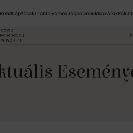
arend
Képzések/Tanfolyamok
Jógaelvonulások
Árak
Rólun
 utca 2
K
ivananda.hu
79492-1-41
ktuális Esemény