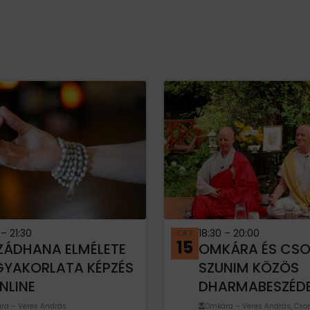
0
–
21:30
18:30
–
20:00
OKT
15
ZÁDHANA ELMÉLETE
OMKÁRA ÉS CS
GYAKORLATA KÉPZÉS
SZUNIM KÖZÖS
NLINE
DHARMABESZÉD
ra – Veres András
Omkára – Veres András, Cs