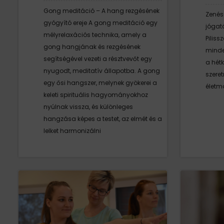
Gong meditáció – A hang rezgésének
Zenés
gyógyító ereje A gong meditáció egy
jógat
mélyrelaxációs technika, amely a
Piliss
gong hangjának és rezgésének
minden
segítségével vezeti a résztvevőt egy
a hét
nyugodt, meditatív állapotba. A gong
szere
egy ősi hangszer, melynek gyökerei a
életm
keleti spirituális hagyományokhoz
nyúlnak vissza, és különleges
hangzása képes a testet, az elmét és a
lelket harmonizálni