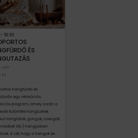
0
–
19:30
OPORTOS
NGFÜRDŐ ÉS
NGUTAZÁS
 Judit
0
Ft
portos hangfürdő és
tazás egy relaxációs,
ációs program, amely során a
vevők különféle hangszerek
ául hangtálak, gongok, csengők,
dobok stb.) hangjaiban
álnak. A cél, hogy a hangok és