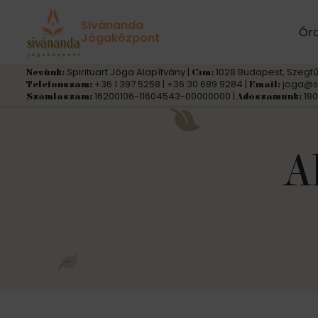
Sivánanda
Ór
Jógaközpont
Spirituart Jóga Alapítvány |
1028 Budapest, Szegfű
Nevünk:
Cím:
+36 1 397 5258 | +36 30 689 9284 |
joga@s
Telefonszám:
Email:
16200106-11604543-00000000 |
180
Számlaszám:
Adószámunk:
A