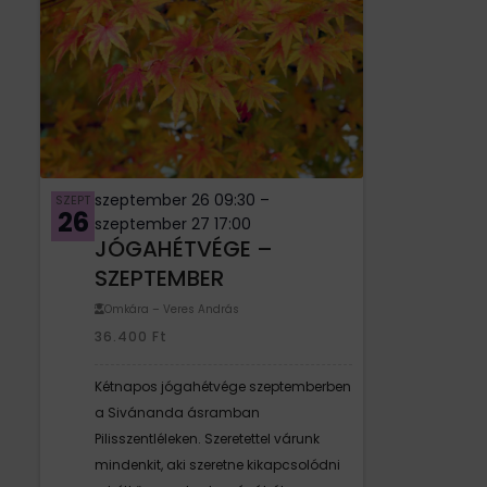
szeptember 26 09:30
–
SZEPT
26
szeptember 27 17:00
JÓGAHÉTVÉGE –
SZEPTEMBER
Omkára – Veres András
36.400
Ft
Kétnapos jógahétvége szeptemberben
a Sivánanda ásramban
Pilisszentléleken. Szeretettel várunk
mindenkit, aki szeretne kikapcsolódni