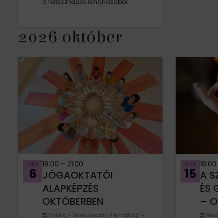
a hétköznapok rohanásából.
2026 október
18:00
–
21:00
18:0
OKT
OKT
6
15
JÓGAOKTATÓI
A S
ALAPKÉPZÉS
ÉS 
OKTÓBERBEN
– O
Omkára – Veres András, Prémadászí –
Omká