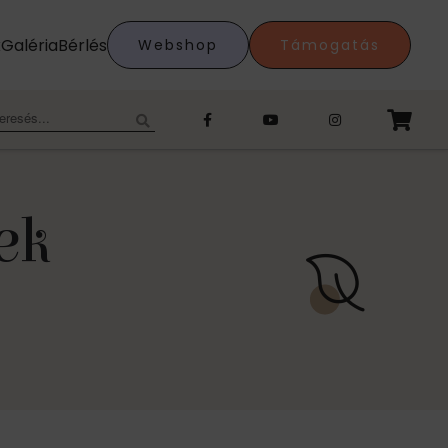
k
Galéria
Bérlés
Webshop
Támogatás
eresés:
ek