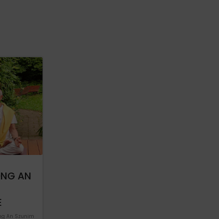
ONG AN
E
ong An Szunim