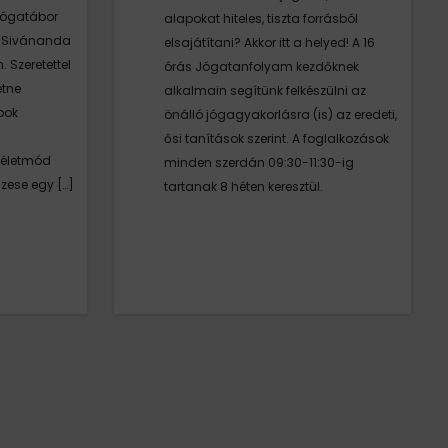
jógatábor
alapokat hiteles, tiszta forrásból
 Sivánanda
elsajátítani? Akkor itt a helyed! A 16
. Szeretettel
órás Jógatanfolyam kezdőknek
etne
alkalmain segítünk felkészülni az
pok
önálló jógagyakorlásra (is) az eredeti,
ősi tanítások szerint. A foglalkozások
 életmód
minden szerdán 09:30-11:30-ig
szese egy […]
tartanak 8 héten keresztül.