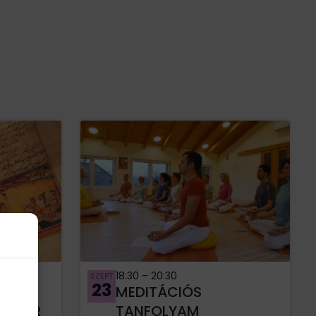
18:30
–
20:30
SZEPT
23
Á
MEDITÁCIÓS
(AKÁR
TANFOLYAM