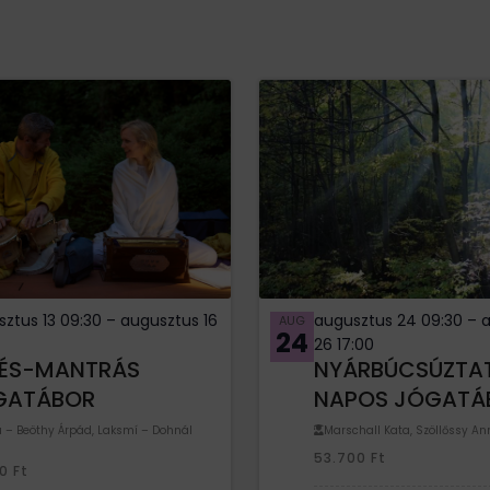
ztus 13 09:30
–
augusztus 16
augusztus 24 09:30
–
AUG
24
26 17:00
NÉS-MANTRÁS
NYÁRBÚCSÚZTA
GATÁBOR
NAPOS JÓGATÁ
 – Beöthy Árpád, Laksmí – Dohnál
Marschall Kata, Szöllőssy A
53.700
Ft
00
Ft