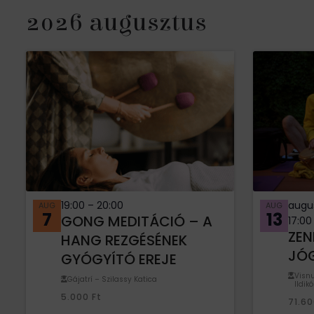
2026 augusztus
19:00
–
20:00
augus
AUG
AUG
7
13
GONG MEDITÁCIÓ – A
17:00
ZE
HANG REZGÉSÉNEK
JÓ
GYÓGYÍTÓ EREJE
Visnu
Gájatrí – Szilassy Katica
Ildikó
5.000
Ft
71.6