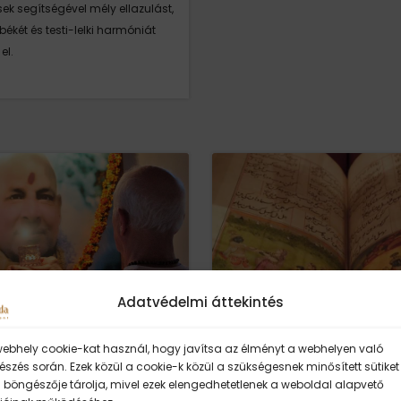
ek segítségével mély ellazulást,
békét és testi-lelki harmóniát
el.
Adatvédelmi áttekintés
0
–
18:30
09:00
–
12:00
webhely cookie-kat használ, hogy javítsa az élményt a webhelyen való
SZEPT
19
VÁNANDA
BHAGAVAD GÍT
szés során. Ezek közül a cookie-k közül a szükségesnek minősített sütiket
 böngészője tárolja, mivel ezek elengedhetetlenek a weboldal alapvető
LETÉSNAPI
ALAPOK MODUL 