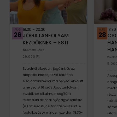
18:30
–
20:30
18:3
AUG
AUG
26
28
JÓGATANFOLYAM
CS
KEZDŐKNEK – ESTI
HA
HA
Németh Csilla
29.000
Ft
Veres
5.00
Szeretnél elkezdeni jógázni, és az
alapokat hiteles, tiszta forrásból
A cso
elsajátítani?Akkor itt a helyed! Akkor itt
hangu
a helyed! A 16 órás Jógatanfolyam
medit
kezdőknek alkalmain segítünk
részt
felkészülni az önálló jógagyakorlásra
(péld
(is) az eredeti, ősi tanítások szerint. A
sámán
foglalkozások minden szerdán 18:30-
relax