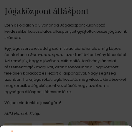
Jógaközpont álláspont
Ezen az oldalon a Sivánanda Jógaközpont különböző
kérdésekkel kapcsolatos álláspontjait gyűjtöttük össze jógázóink
számára.
Egy jógaszervezet addig számít tradicionálisnak, amíg képes
fenntartani a
Guru-parampara
, azaz tanító-tanítvány láncolatot.
Azt reméljük, hogy a jövőben, akik tanító-tanítvány láncolat
részeinek tartják magukat, azok azonosulnak a Jógaközpont
felelősen kialakított és lezárt álláspontjával. Nagy segítség
azonban, ha a jógázókat foglalkoztató, még vitatott kérdésekkel
megkeresik a Jógaközpont vezetését, hogy azokban is
egységes álláspont jöhessen létre.
Váljon mindenki teljességére!
AUM Namah Sivája