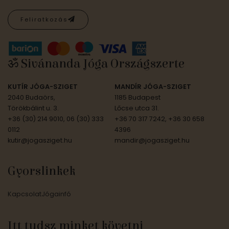
Feliratkozás
ॐ Sivánanda Jóga Országszerte
KUTÍR JÓGA-SZIGET
MANDÍR JÓGA-SZIGET
2040 Budaörs,
1185 Budapest
Törökbálint u. 3.
Lőcse utca 31.
+36 (30) 214 9010, 06 (30) 333
+36 70 317 7242, +36 30 658
0112
4396
kutir@jogasziget.hu
mandir@jogasziget.hu
Gyorslinkek
Kapcsolat
Jógainfó
Itt tudsz minket követni