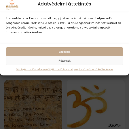
Adatvédelmi áttekintés
Ez a webhely cookie-kat használ, hogy javítsa az élményt a webhelyen való
böngészés során. Ezek közül a cookie-k közül a szükségesnek minősített sütiket az
Ön böngészője tárolja, mivel ezek elengedhetetlenek a weboldal alapvető
funkcióinak működéséhez.
április 29, 2022
április 29, 2022
Elfogadás
Jobbra vagy balra
A Kapálabháti krijá
Részletek
kezdünk?
vagy pránájáma?
Süti Tájékoztató
Adatkezelési tájékoztató és szabályzat
Általános Szerződési Feltételek