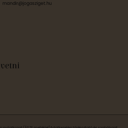
mandir@jogasziget.hu
övetni
si nyilatkozat (ÁSZF melléklet)
Adatkezelési tájékoztató és szabályzat