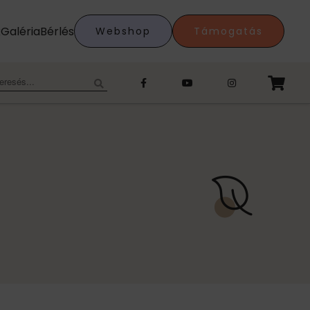
k
Galéria
Bérlés
Webshop
Támogatás
eresés: