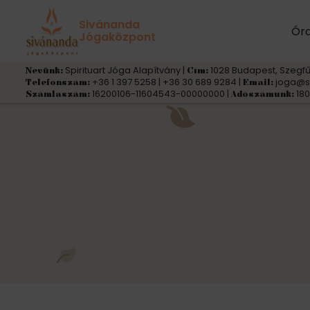
Sivánanda
Ór
Jógaközpont
Spirituart Jóga Alapítvány |
1028 Budapest, Szegfű
Nevünk:
Cím:
+36 1 397 5258 | +36 30 689 9284 |
joga@s
Telefonszám:
Email:
16200106-11604543-00000000 |
180
Számlaszám:
Adószámunk: