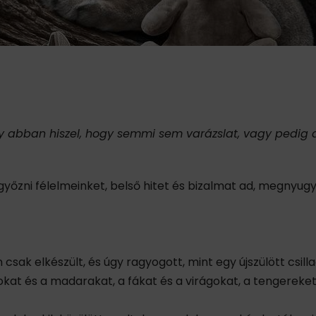
gy abban hiszel, hogy semmi sem varázslat, vagy pedig 
egyőzni félelmeinket, belső hitet és bizalmat ad, megnyug
ak elkészült, és úgy ragyogott, mint egy újszülött csillag
okat és a madarakat, a fákat és a virágokat, a tengereke