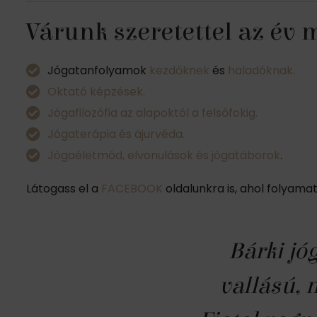
Várunk szeretettel az év
Jógatanfolyamok
kezdőknek
és
haladóknak.
Oktató képzések.
Jógafilozófia az alapoktól a felsőfokig.
Jógaterápia és ájurvéda.
Jógaéletmód, elvonulások és jógatáborok
.
Látogass el a
FACEBOOK
oldalunkra is, ahol folyama
Bárki jó
vallású, 