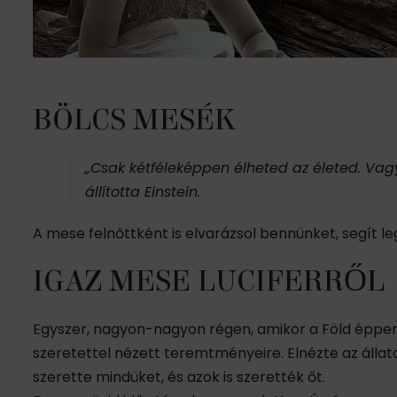
BÖLCS MESÉK
„Csak kétféleképpen élheted az életed. Va
állította Einstein.
A mese felnőttként is elvarázsol bennünket, segít l
IGAZ MESE LUCIFERRŐL
Egyszer, nagyon-nagyon régen, amikor a Föld éppen cs
szeretettel nézett teremtményeire. Elnézte az állat
szerette mindüket, és azok is szerették őt.