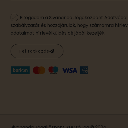
Elfogadom a Sivánanda Jógaközpont Adatvédelm
szabályzatát és hozzájárulok, hogy számomra hírleve
adataimat hírlevélküldés céljából kezeljék.
Feliratkozás
Sivananda Jógaközpont
Szerzői jog © 2024