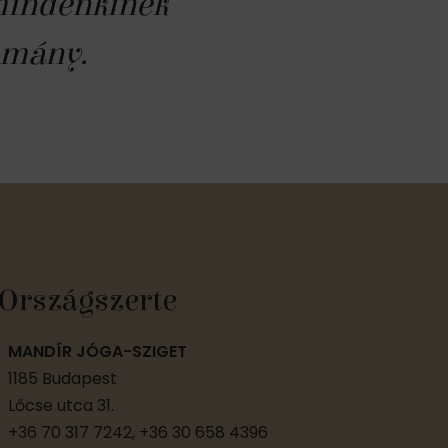
 mindenkinek
omány.
Országszerte
MANDÍR JÓGA-SZIGET
1185 Budapest
Lőcse utca 31.
+36 70 317 7242, +36 30 658 4396