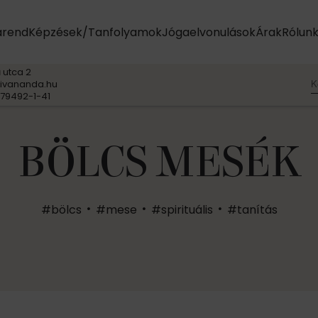
arend
Képzések/Tanfolyamok
Jógaelvonulások
Árak
Rólun
 utca 2
K
ivananda.hu
79492-1-41
BÖLCS MESÉK
#bölcs
#mese
#spirituális
#tanítás