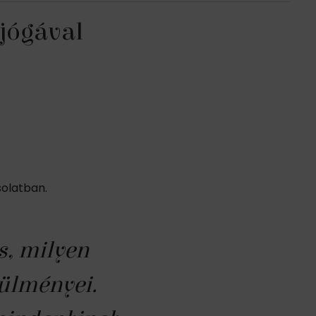
 jógával
solatban.
s, milyen
A Jóga gyakorlásáv
rülményei.
élethossz