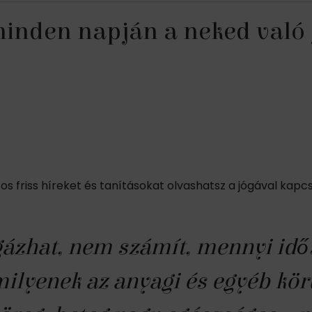
 minden napján a neked való
tos friss híreket és tanításokat olvashatsz a jógával kapc
gázhat, nem számít, mennyi idő
milyenek az anyagi és egyéb kö