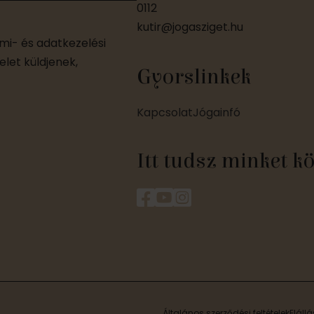
0112
kutir@jogasziget.hu
i- és adatkezelési
let küldjenek,
Gyorslinkek
Kapcsolat
Jógainfó
Itt tudsz minket k
Általános szerződési feltételek
Elállá