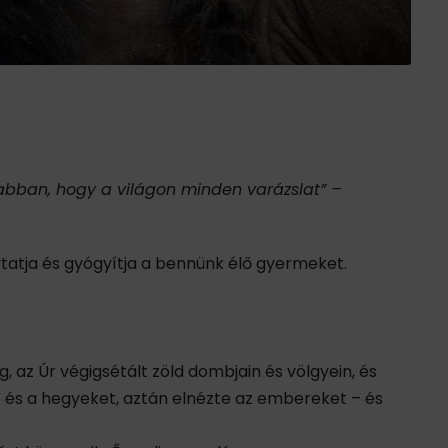
abban, hogy a világon minden varázslat”
–
ytatja és gyógyítja a bennünk élő gyermeket.
, az Úr végigsétált zöld dombjain és völgyein, és
t és a hegyeket, aztán elnézte az embereket – és