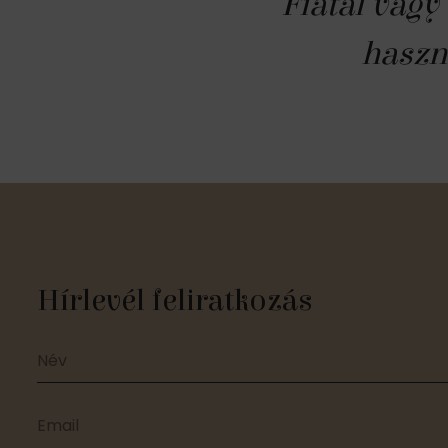
Fiatal vagy
haszn
Hírlevél feliratkozás