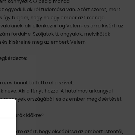
iért könnyezik. Ő pedig mondá:
z egyedüli, akiről tudomása van. Azért szeret, mert
és így tudjam, hogy ha egy ember azt mondja:
alakinek, aki ellenkezni fog Velem, és arra kísérti az
m fordul-e. Szóljatok ti, angyalok, melyikőtök
em és kísérelné meg az embert Velem
megkérdezte:
, és bánat töltötte el a szívét.
ek neve: Aki a fényt hozza. A hatalmas arkangyal
sét a mennyek országából, és az ember megkísértését
tselek örök időkre?
rök időkre azért, hogy elcsábítsa az embert Istentől,