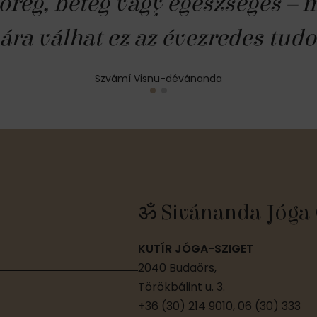
 öreg, beteg vagy egészséges –
ára válhat ez az évezredes tud
Szvámí Visnu-dévánanda
ॐ Sivánanda Jóga 
KUTÍR JÓGA-SZIGET
2040 Budaörs,
Törökbálint u. 3.
+36 (30) 214 9010, 06 (30) 333