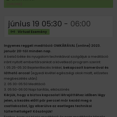
(ONLINE)
június 19 05:30
-
06:00
Virtual Esemény
Ingyenes reggeli meditáció OMKĀRÁVAL (online) 2023.
január 20-tól minden nap.
A belső béke és nyugalom technikáival szolgáljuk a meditáció
iránt nyitott embertársainkat a következő program szerint:
1. 05:25-05:30 Bejelentkezés linkkel,
bekapcsolt kamerával és
látható arccal
(egyedi kivétel egészségi okok miatt, előzetes
megbeszélés után).
2. 05:30-05:50 Meditáció
3. 05:50-06:00 Napi tanítás, elköszönés
Kérjük, hogy a biztos kapcsolat létrejöttéhez időben légy
jelen, a kezdés előtt pár perccel már kezdd meg a
csatlakozást, így elkerülve az esetleges technikai
túlterheltséget! Köszönjük!
Fontos, hogy ez közös meditáció és nem meditációs képzés.