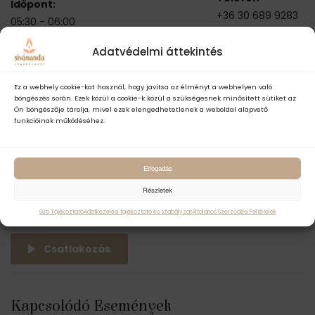
Időpont:
+36 30 689 9283
05:30 - 06:00
Series:
Adatvédelmi áttekintés
INGYENES REGGELI
MEDITÁCIÓ OMKĀRÁVAL
Ez a webhely cookie-kat használ, hogy javítsa az élményt a webhelyen való
(ONLINE)
böngészés során. Ezek közül a cookie-k közül a szükségesnek minősített sütiket az
Ön böngészője tárolja, mivel ezek elengedhetetlenek a weboldal alapvető
Esemény kategóriák:
funkcióinak működéséhez.
Filozófia
,
Gyakorló óra
,
Ingyenes
,
Meditáció
Esemény címkék:
Elfogadás
brahmamuhurta
,
Részletek
ingyenes
,
meditáció
,
omkára
,
reggeli
,
tanítás
Süti Tájékoztató
Adatkezelési tájékoztató és szabályzat
Általános Szerződési Feltételek
Csatlakozás
Kapcsolódó Események