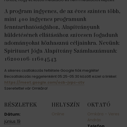
A program ingyenes, de az éves szinten több,
mint 400 ingyenes programunk
fenntarthatóságához, Alapítványunk
küldetésének ellátásához szívesen fogadunk
adományokat közhasznú céljainkra. Nevünk:
Spirituart Jóga Alapítvány Számlaszámunk:
16200106-11604543
A sikeres csatlakozás feltétele Google fiók megléte!
Becsatlakozás reggelenként 05:25-05:30 között ezzel a linkkel:
https://meet.google.com/ocb-jvpc-ctv
Szeretettel vár Omkāra!
RÉSZLETEK
HELYSZÍN
OKTATÓ
Online
Omkára – Veres
Dátum:
András
június 19
Telefon