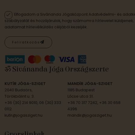
Elfogadom a Sivánanda Jógaközpont Adatvédelmi- és adatke
szabályzatát és hozzájárulok, hogy számomra hírlevelet küldjenek,
adataimat hírlevélküldés céljából kezeljék.
Feliratkozás
ॐ Sivánanda Jóga Országszerte
KUTÍR JÓGA-SZIGET
MANDÍR JÓGA-SZIGET
2040 Budaörs,
1185 Budapest
Törökbálint u. 3.
Lőcse utca 31.
+36 (30) 214 9010, 06 (30) 333
+36 70 317 7242, +36 30 658
0112
4396
kutir@jogasziget.hu
mandir@jogasziget.hu
Gyorslinkek