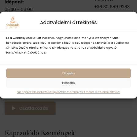
Időpont:
+36 30 689 9283
05:30 - 06:00
Series:
Adatvédelmi áttekintés
INGYENES REGGELI
MEDITÁCIÓ OMKĀRÁVAL
Ez a webhely cookie-kat használ, hogy javítsa az élményt a webhelyen való
(ONLINE)
böngészés során. Ezek közül a cookie-k közül a szükségesnek minősített sütiket az
Ön böngészője tárolja, mivel ezek elengedhetetlenek a weboldal alapvető
Esemény kategóriák:
funkcióinak működéséhez.
Filozófia
,
Gyakorló óra
,
Ingyenes
,
Meditáció
Esemény címkék:
Elfogadás
brahmamuhurta
,
Részletek
ingyenes
,
meditáció
,
omkára
,
reggeli
,
tanítás
Süti Tájékoztató
Adatkezelési tájékoztató és szabályzat
Általános Szerződési Feltételek
Csatlakozás
Kapcsolódó Események