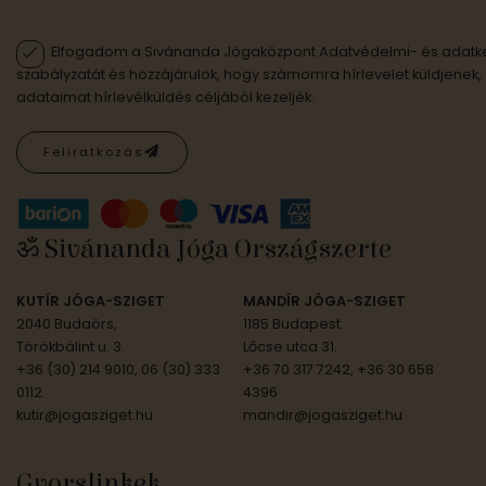
Elfogadom a Sivánanda Jógaközpont Adatvédelmi- és adatke
szabályzatát és hozzájárulok, hogy számomra hírlevelet küldjenek,
adataimat hírlevélküldés céljából kezeljék.
Feliratkozás
ॐ Sivánanda Jóga Országszerte
KUTÍR JÓGA-SZIGET
MANDÍR JÓGA-SZIGET
2040 Budaörs,
1185 Budapest
Törökbálint u. 3.
Lőcse utca 31.
+36 (30) 214 9010, 06 (30) 333
+36 70 317 7242, +36 30 658
0112
4396
kutir@jogasziget.hu
mandir@jogasziget.hu
Gyorslinkek