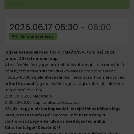
(ONLINE)
2025.06.17 05:30
-
06:00
Virtual Esemény
Ingyenes reggeli meditáció OMKĀRÁVAL (online) 2023.
január 20-tól minden nap.
A belső béke és nyugalom technikáival szolgáljuk a meditáció
iránt nyitott embertársainkat a következő program szerint:
1. 05:25-05:30 Bejelentkezés linkkel,
bekapcsolt kamerával és
látható arccal
(egyedi kivétel egészségi okok miatt, előzetes
megbeszélés után).
2. 05:30-05:50 Meditáció
3. 05:50-06:00 Napi tanítás, elköszönés
Kérjük, hogy a biztos kapcsolat létrejöttéhez időben légy
jelen, a kezdés előtt pár perccel már kezdd meg a
csatlakozást, így elkerülve az esetleges technikai
túlterheltséget! Köszönjük!
Fontos, hogy ez közös meditáció és nem meditációs képzés.