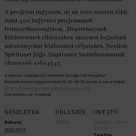
A program ingyenes, de az éves szinten több,
mint 400 ingyenes programunk
fenntarthatóságához, Alapítványunk
küldetésének ellátásához szívesen fogadunk
adományokat közhasznú céljainkra. Nevünk:
Spirituart Jóga Alapítvány Számlaszámunk:
16200106-11604543
A sikeres csatlakozás feltétele Google fiók megléte!
Becsatlakozás reggelenként 05:25-05:30 között ezzel a linkkel:
https://meet.google.com/ocb-jvpc-ctv
Szeretettel vár Omkāra!
RÉSZLETEK
HELYSZÍN
OKTATÓ
Online
Omkára – Veres
Dátum:
András
2025.06.17
Telefon