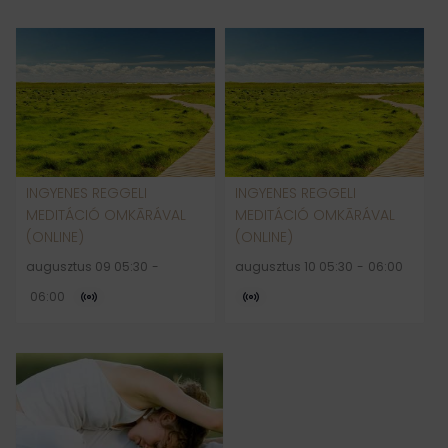
INGYENES REGGELI
INGYENES REGGELI
MEDITÁCIÓ OMKĀRÁVAL
MEDITÁCIÓ OMKĀRÁVAL
(ONLINE)
(ONLINE)
augusztus 09 05:30
-
augusztus 10 05:30
-
06:00
06:00