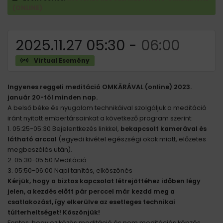
(ONLINE)
2025.11.27 05:30
-
06:00
Virtual Esemény
Ingyenes reggeli meditáció OMKĀRÁVAL (online) 2023.
január 20-tól minden nap.
A belső béke és nyugalom technikáival szolgáljuk a meditáció
iránt nyitott embertársainkat a következő program szerint:
1. 05:25-05:30 Bejelentkezés linkkel,
bekapcsolt kamerával és
látható arccal
(egyedi kivétel egészségi okok miatt, előzetes
megbeszélés után).
2. 05:30-05:50 Meditáció
3. 05:50-06:00 Napi tanítás, elköszönés
Kérjük, hogy a biztos kapcsolat létrejöttéhez időben légy
jelen, a kezdés előtt pár perccel már kezdd meg a
csatlakozást, így elkerülve az esetleges technikai
túlterheltséget! Köszönjük!
Fontos, hogy ez közös meditáció és nem meditációs képzés.