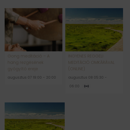
Gong meditáció – A
INGYENES REGGELI
hang rezgésének
MEDITÁCIÓ OMKĀRÁVAL
gyógyító ereje
(ONLINE)
augusztus 07 19:00
-
20:00
augusztus 08 05:30
-
06:00