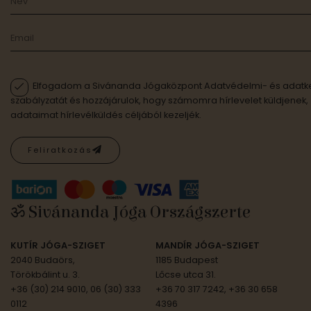
Elfogadom a Sivánanda Jógaközpont Adatvédelmi- és adatke
szabályzatát és hozzájárulok, hogy számomra hírlevelet küldjenek,
adataimat hírlevélküldés céljából kezeljék.
Feliratkozás
ॐ Sivánanda Jóga Országszerte
KUTÍR JÓGA-SZIGET
MANDÍR JÓGA-SZIGET
2040 Budaörs,
1185 Budapest
Törökbálint u. 3.
Lőcse utca 31.
+36 (30) 214 9010, 06 (30) 333
+36 70 317 7242, +36 30 658
0112
4396