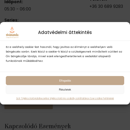
Időpont:
+36 30 689 9283
05:30 - 06:00
Series:
INGYENES REGGELI
Adatvédelmi áttekintés
MEDITÁCIÓ OMKĀRÁVAL
(ONLINE)
Esemény kategóriák:
Ez a webhely cookie-kat használ, hogy javítsa az élményt a webhelyen való
böngészés során. Ezek közül a cookie-k közül a szükségesnek minősített sütiket az
Filozófia
,
Gyakorló óra
,
Ön böngészője tárolja, mivel ezek elengedhetetlenek a weboldal alapvető
Ingyenes
,
Meditáció
funkcióinak működéséhez.
Esemény címkék:
brahmamuhurta
,
ingyenes
,
meditáció
,
Elfogadás
omkára
,
reggeli
,
tanítás
Részletek
Süti Tájékoztató
Adatkezelési tájékoztató és szabályzat
Általános Szerződési Feltételek
Csatlakozás
Kapcsolódó Események