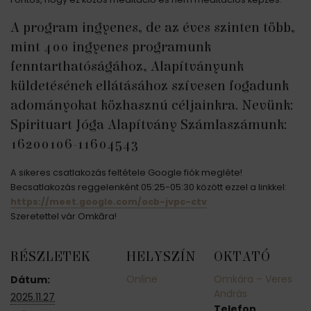
A program ingyenes, de az éves szinten több,
mint 400 ingyenes programunk
fenntarthatóságához, Alapítványunk
küldetésének ellátásához szívesen fogadunk
adományokat közhasznú céljainkra. Nevünk:
Spirituart Jóga Alapítvány Számlaszámunk:
16200106-11604543
A sikeres csatlakozás feltétele Google fiók megléte!
Becsatlakozás reggelenként 05:25-05:30 között ezzel a linkkel:
https://meet.google.com/ocb-jvpc-ctv
Szeretettel vár Omkāra!
RÉSZLETEK
HELYSZÍN
OKTATÓ
Online
Omkára – Veres
Dátum:
András
2025.11.27
Telefon