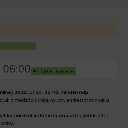
ĀRÁVAL (ONLINE)
-
06:00
Virtual Esemény
line) 2023. január 20-tól minden nap.
ljuk a meditáció iránt nyitott embertársainkat a
lt kamerával és látható arccal
(egyedi kivétel
 után).