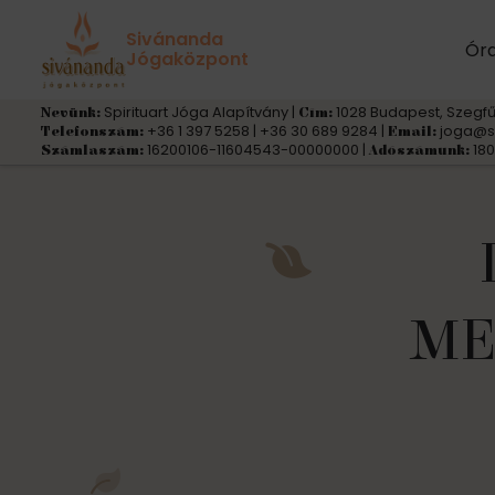
« Összes Események
Sivánanda
Ór
Jógaközpont
Spirituart Jóga Alapítvány |
1028 Budapest, Szegfű
Nevünk:
Cím:
+36 1 397 5258 | +36 30 689 9284 |
joga@s
Telefonszám:
Email:
16200106-11604543-00000000 |
180
Számlaszám:
Adószámunk:
ME