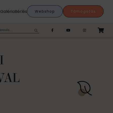
k
Galéria
Bérlés
Webshop
Támogatás
eresés:
I
VAL