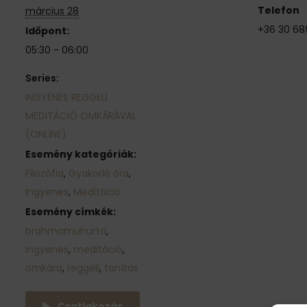
Telefon
március 28
+36 30 68
Időpont:
05:30 - 06:00
Series:
INGYENES REGGELI
MEDITÁCIÓ OMKĀRÁVAL
(ONLINE)
Esemény kategóriák:
Filozófia
,
Gyakorló óra
,
Ingyenes
,
Meditáció
Esemény címkék:
brahmamuhurta
,
ingyenes
,
meditáció
,
omkára
,
reggeli
,
tanítás
Csatlakozás