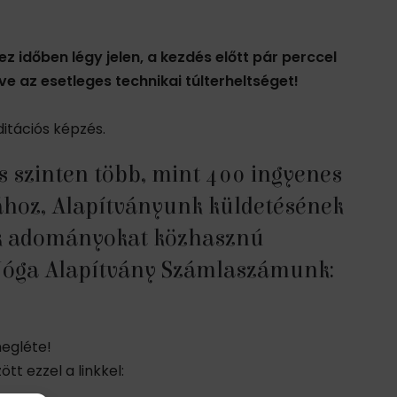
ez időben légy jelen, a kezdés előtt pár perccel
e az esetleges technikai túlterheltséget!
itációs képzés.
s szinten több, mint 400 ingyenes
hoz, Alapítványunk küldetésének
nk adományokat közhasznú
t Jóga Alapítvány Számlaszámunk:
megléte!
t ezzel a linkkel: