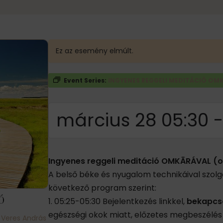
Ez az esemény elmúlt.
Event Series:
INGYENES REGGELI MEDITÁCIÓ OMK
március 28 05:30
Ingyenes reggeli meditáció OMKĀRÁVAL (on
A belső béke és nyugalom technikáival szolgá
következő program szerint:
Ó
1. 05:25-05:30 Bejelentkezés linkkel,
bekapcso
egészségi okok miatt, előzetes megbeszélés
Veres András