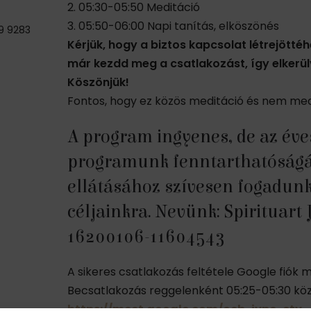
2. 05:30-05:50 Meditáció
3. 05:50-06:00 Napi tanítás, elköszönés
9 9283
Kérjük, hogy a biztos kapcsolat létrejöttéh
már kezdd meg a csatlakozást, így elkerülv
Köszönjük!
Fontos, hogy ez közös meditáció és nem med
A program ingyenes, de az éve
programunk fenntarthatóságá
ellátásához szívesen fogadu
céljainkra. Nevünk: Spirituar
16200106-11604543
A sikeres csatlakozás feltétele Google fiók 
Becsatlakozás reggelenként 05:25-05:30 közöt
https://meet.google.com/ocb-jvpc-ctv