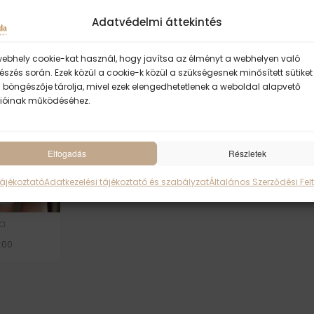
Szeretettel vár Omkāra!
Adatvédelmi áttekintés
webhely cookie-kat használ, hogy javítsa az élményt a webhelyen való
szés során. Ezek közül a cookie-k közül a szükségesnek minősített sütiket
 böngészője tárolja, mivel ezek elengedhetetlenek a weboldal alapvető
ióinak működéséhez.
Elfogadás
Részletek
Tájékoztató
Adatkezelési tájékoztató és szabályzat
Általános Szerződési Felt
ra
1:00