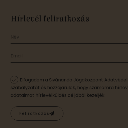
Hírlevél feliratkozás
Elfogadom a Sivánanda Jógaközpont Adatvédelm
szabályzatát és hozzájárulok, hogy számomra hírleve
adataimat hírlevélküldés céljából kezeljék.
Feliratkozás