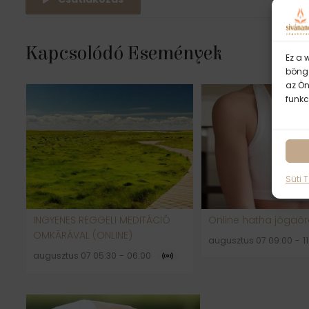
Kapcsolódó Események
Ez a 
böngé
az Ön
funkc
Süti 
INGYENES REGGELI MEDITÁCIÓ
Online hatha jógaó
OMKĀRÁVAL (ONLINE)
augusztus 07 09:00
-
1
augusztus 07 05:30
-
06:00