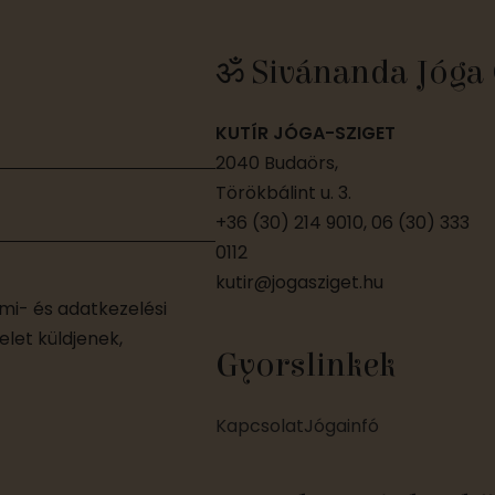
ॐ Sivánanda Jóga 
KUTÍR JÓGA-SZIGET
2040 Budaörs,
Törökbálint u. 3.
+36 (30) 214 9010, 06 (30) 333
0112
kutir@jogasziget.hu
i- és adatkezelési
let küldjenek,
Gyorslinkek
Kapcsolat
Jógainfó