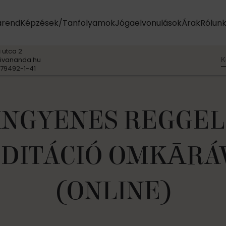
arend
Képzések/Tanfolyamok
Jógaelvonulások
Árak
Rólun
 utca 2
K
ivananda.hu
79492-1-41
INGYENES REGGEL
DITÁCIÓ OMKĀRÁ
(ONLINE)