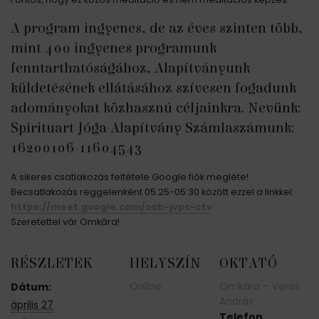
A program ingyenes, de az éves szinten több,
mint 400 ingyenes programunk
fenntarthatóságához, Alapítványunk
küldetésének ellátásához szívesen fogadunk
adományokat közhasznú céljainkra. Nevünk:
Spirituart Jóga Alapítvány Számlaszámunk:
16200106-11604543
A sikeres csatlakozás feltétele Google fiók megléte!
Becsatlakozás reggelenként 05:25-05:30 között ezzel a linkkel:
https://meet.google.com/ocb-jvpc-ctv
Szeretettel vár Omkāra!
RÉSZLETEK
HELYSZÍN
OKTATÓ
Online
Omkára – Veres
Dátum:
András
április 27
Telefon