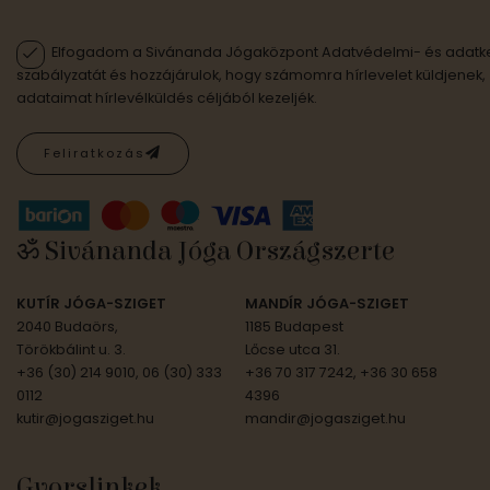
Elfogadom a Sivánanda Jógaközpont Adatvédelmi- és adatke
szabályzatát és hozzájárulok, hogy számomra hírlevelet küldjenek,
adataimat hírlevélküldés céljából kezeljék.
Feliratkozás
ॐ Sivánanda Jóga Országszerte
KUTÍR JÓGA-SZIGET
MANDÍR JÓGA-SZIGET
2040 Budaörs,
1185 Budapest
Törökbálint u. 3.
Lőcse utca 31.
+36 (30) 214 9010, 06 (30) 333
+36 70 317 7242, +36 30 658
0112
4396
kutir@jogasziget.hu
mandir@jogasziget.hu
Gyorslinkek