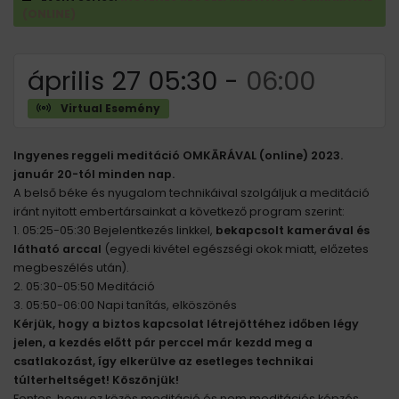
(ONLINE)
április 27 05:30
-
06:00
Virtual Esemény
Ingyenes reggeli meditáció OMKĀRÁVAL (online) 2023.
január 20-tól minden nap.
A belső béke és nyugalom technikáival szolgáljuk a meditáció
iránt nyitott embertársainkat a következő program szerint:
1. 05:25-05:30 Bejelentkezés linkkel,
bekapcsolt kamerával és
látható arccal
(egyedi kivétel egészségi okok miatt, előzetes
megbeszélés után).
2. 05:30-05:50 Meditáció
3. 05:50-06:00 Napi tanítás, elköszönés
Kérjük, hogy a biztos kapcsolat létrejöttéhez időben légy
jelen, a kezdés előtt pár perccel már kezdd meg a
csatlakozást, így elkerülve az esetleges technikai
túlterheltséget! Köszönjük!
Fontos, hogy ez közös meditáció és nem meditációs képzés.