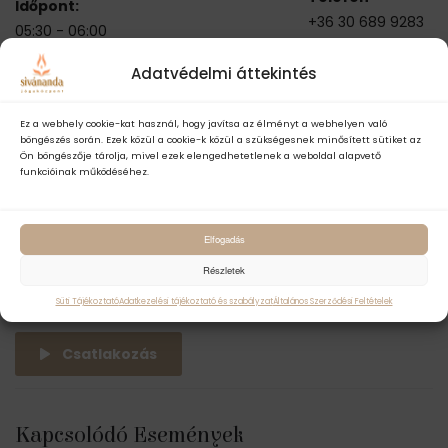
Időpont:
+36 30 689 9283
05:30 - 06:00
Series:
Adatvédelmi áttekintés
INGYENES REGGELI
MEDITÁCIÓ OMKĀRÁVAL
Ez a webhely cookie-kat használ, hogy javítsa az élményt a webhelyen való
(ONLINE)
böngészés során. Ezek közül a cookie-k közül a szükségesnek minősített sütiket az
Ön böngészője tárolja, mivel ezek elengedhetetlenek a weboldal alapvető
Esemény kategóriák:
funkcióinak működéséhez.
Filozófia
,
Gyakorló óra
,
Ingyenes
,
Meditáció
Esemény címkék:
Elfogadás
brahmamuhurta
,
Részletek
ingyenes
,
meditáció
,
omkára
,
reggeli
,
tanítás
Süti Tájékoztató
Adatkezelési tájékoztató és szabályzat
Általános Szerződési Feltételek
Csatlakozás
Kapcsolódó Események