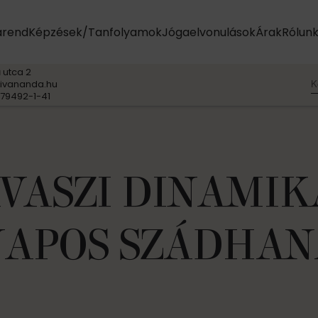
arend
Képzések/Tanfolyamok
Jógaelvonulások
Árak
Rólun
 utca 2
K
ivananda.hu
79492-1-41
VASZI DINAMIK
NAPOS SZÁDHAN