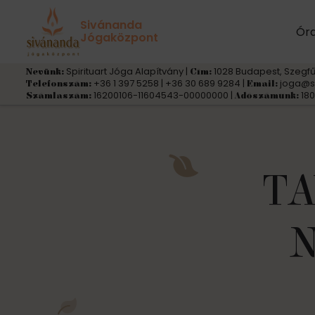
« Összes Események
Sivánanda
Ór
Jógaközpont
Spirituart Jóga Alapítvány |
1028 Budapest, Szegfű
Nevünk:
Cím:
+36 1 397 5258 | +36 30 689 9284 |
joga@s
Telefonszám:
Email:
16200106-11604543-00000000 |
180
Számlaszám:
Adószámunk:
TA