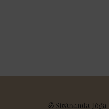
ॐ Sivánanda Jóga 