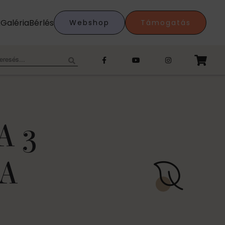
k
Galéria
Bérlés
Webshop
Támogatás
eresés:
A 3
A