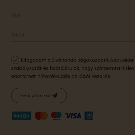
Elfogadom a Sivánanda Jógaközpont Adatvédelm
szabályzatát és hozzájárulok, hogy számomra hírleve
adataimat hírlevélküldés céljából kezeljék.
Feliratkozás