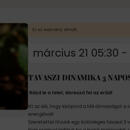
Ez az esemény elmúlt.
március 21 05:30
-
TAVASZI DINAMIKA 3 NAP
Rázd le a telet, ébreszd fel az erőd!
Itt az idő, hogy kisöpörd a téli álmosságot a 
energiával!
Szeretettel hívunk egy különleges tavaszi 3 
jóga erejével indítjuk be a belső motorodat