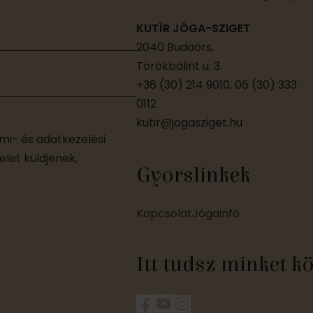
KUTÍR JÓGA-SZIGET
2040 Budaörs,
Törökbálint u. 3.
+36 (30) 214 9010, 06 (30) 333
0112
kutir@jogasziget.hu
i- és adatkezelési
let küldjenek,
Gyorslinkek
Kapcsolat
Jógainfó
Itt tudsz minket k