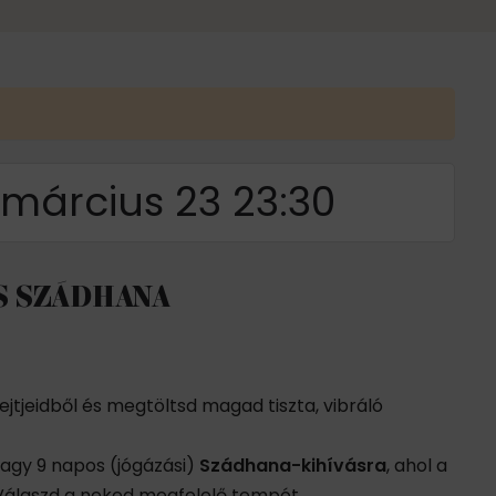
március 23 23:30
OS SZÁDHANA
sejtjeidből és megtöltsd magad tiszta, vibráló
vagy 9 napos (jógázási)
Szádhana-kihívásra
, ahol a
. Válaszd a neked megfelelő tempót.