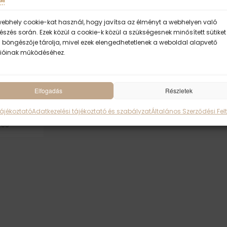
Ásramunk idei felújítására fordítjuk. 
webhely cookie-kat használ, hogy javítsa az élményt a webhelyen való
„TAVASZI DINAMIKA ADOMÁNY” szöveget
szés során. Ezek közül a cookie-k közül a szükségesnek minősített sütiket
szívesen részt venne a programon, az j
 böngészője tárolja, mivel ezek elengedhetetlenek a weboldal alapvető
A résztvevőknek emléklapot állít k
ióinak működéséhez.
egy előre egyeztetett időpontban vag
címre.
Elfogadás
Részletek
Ha úgy érzed készen állsz egy nagyobb kihívá
ra
Tájékoztató
Adatkezelési tájékoztató és szabályzat
Általános Szerződési Felt
https://sivananda.hu/esemeny/tavaszi
1:00