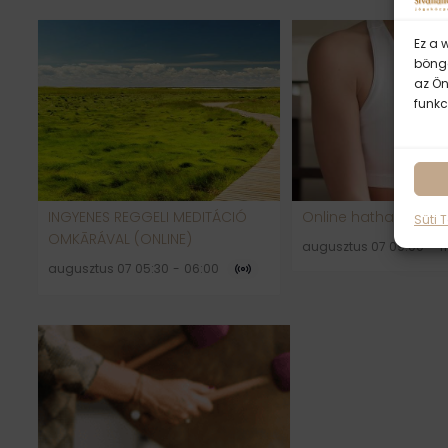
Ez a 
böngé
az Ön
funkc
INGYENES REGGELI MEDITÁCIÓ
Online hatha jógaó
Süti 
OMKĀRÁVAL (ONLINE)
augusztus 07 09:00
-
1
augusztus 07 05:30
-
06:00