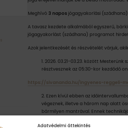
Meghívó
3 napos
jógagyakorlási (szádhana)
A tavasz kezdete alkalmából egyszerű, bárki 
jógagyakorlást (szádhana) programot hird
ás
Azok jelentkezését és részvételét várjuk, akik
2026. 03.21-03.23. között Mesterünk
résztvesznek az 05:30-kor kezdődő onl
https://sivananda.hu/ingyenes-reggeli-
Ezen kívül ebben az időintervallum
végeznek, illetve a három nap alatt ös
bármilyen mantrával. Ennek technikájá
https://sivananda.hu/digitalis-mant
Adatvédelmi áttekintés
A program adományos jellegű (ajánlo