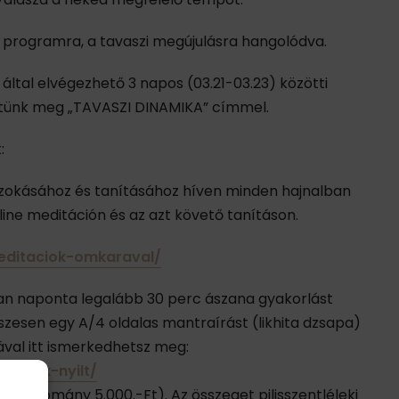
 programra, a tavaszi megújulásra hangolódva.
által elvégezhető 3 napos (03.21-03.23) közötti
etünk meg „TAVASZI DINAMIKA” címmel.
:
 szokásához és tanításához híven minden hajnalban
ine meditáción és az azt követő tanításon.
meditaciok-omkaraval/
ban naponta legalább 30 perc ászana gyakorlást
szesen egy A/4 oldalas mantraírást (likhita dzsapa)
val itt ismerkedhetsz meg:
rabank-nyilt/
tt adomány 5.000.-Ft). Az összeget pilisszentléleki