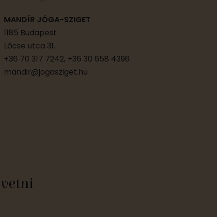
MANDÍR JÓGA-SZIGET
1185 Budapest
Lőcse utca 31.
+36 70 317 7242, +36 30 658 4396
mandir@jogasziget.hu
övetni