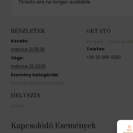
Tickets are no longer available
RÉSZLETEK
OKTATÓ
Kezdés:
Omkára – Veres Andr
Telefon
március 21 05:30
+36 30 689 9283
Vége:
március 23 23:30
Esemény kategóriák:
Kiemelt
,
Meditáció
,
Online
HELYSZÍN
Online
Kapcsolódó Események