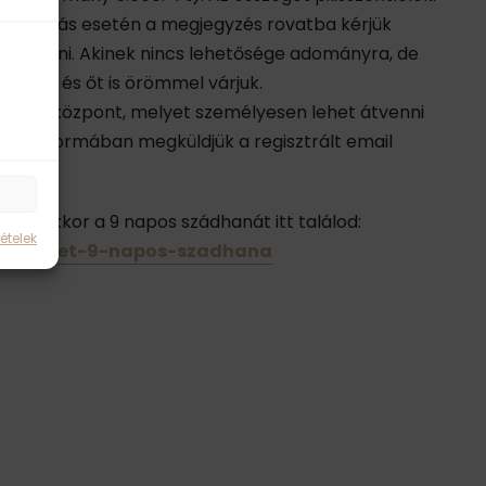
Banki utalás esetén a megjegyzés rovatba kérjük
 beírni. Akinek nincs lehetősége adományra, de
elezze és őt is örömmel várjuk.
i a Jógaközpont, melyet személyesen lehet átvenni
y pdf formában megküldjük a regisztrált email
sra, akkor a 9 napos szádhanát itt találod:
ételek
-lendulet-9-napos-szadhana