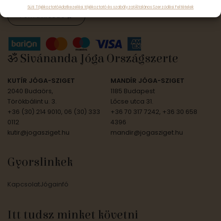
Süti Tájékoztató
Adatkezelési tájékoztató és szabályzat
Általános Szerződési Feltételek
Feliratkozás
ॐ Sivánanda Jóga Országszerte
KUTÍR JÓGA-SZIGET
MANDÍR JÓGA-SZIGET
2040 Budaörs,
1185 Budapest
Törökbálint u. 3.
Lőcse utca 31.
+36 (30) 214 9010, 06 (30) 333
+36 70 317 7242, +36 30 658
0112
4396
kutir@jogasziget.hu
mandir@jogasziget.hu
Gyorslinkek
Kapcsolat
Jógainfó
Itt tudsz minket követni