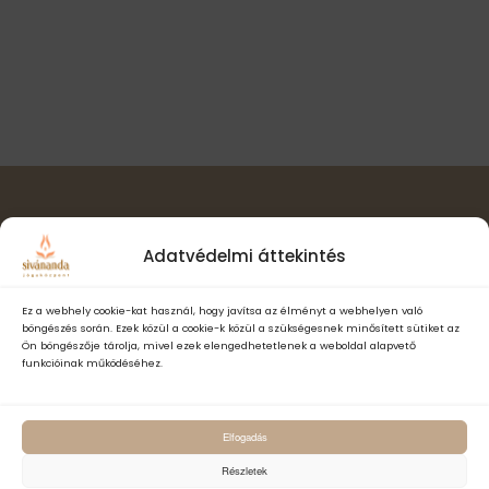
v
s
t
i
á
n
g
s
á
é
a
c
.
z
i
ó
e
t
e
Hírlevél feliratkozás
Adatvédelmi áttekintés
k
Ez a webhely cookie-kat használ, hogy javítsa az élményt a webhelyen való
böngészés során. Ezek közül a cookie-k közül a szükségesnek minősített sütiket az
Ön böngészője tárolja, mivel ezek elengedhetetlenek a weboldal alapvető
funkcióinak működéséhez.
Elfogadom a Sivánanda Jógaközpont Adatvédelmi- és adatke
Elfogadás
szabályzatát és hozzájárulok, hogy számomra hírlevelet küldjenek,
adataimat hírlevélküldés céljából kezeljék.
Részletek