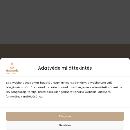
e
t
i
.
n
ó
a
v
s
i
n
g
á
é
c
z
i
ó
Hírlevél feliratkozás
e
Adatvédelmi áttekintés
t
e
Ez a webhely cookie-kat használ, hogy javítsa az élményt a webhelyen való
böngészés során. Ezek közül a cookie-k közül a szükségesnek minősített sütiket az
k
Ön böngészője tárolja, mivel ezek elengedhetetlenek a weboldal alapvető
funkcióinak működéséhez.
Elfogadom a Sivánanda Jógaközpont Adatvédelmi- és adatke
Elfogadás
szabályzatát és hozzájárulok, hogy számomra hírlevelet küldjenek,
adataimat hírlevélküldés céljából kezeljék.
Részletek