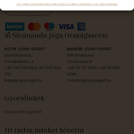
Süti Tájékoztató
Adatkezelési tájékoztató és szabályzat
Általános Szerződési Feltételek
Feliratkozás
ॐ Sivánanda Jóga Országszerte
KUTÍR JÓGA-SZIGET
MANDÍR JÓGA-SZIGET
2040 Budaörs,
1185 Budapest
Törökbálint u. 3.
Lőcse utca 31.
+36 (30) 214 9010, 06 (30) 333
+36 70 317 7242, +36 30 658
0112
4396
kutir@jogasziget.hu
mandir@jogasziget.hu
Gyorslinkek
Kapcsolat
Jógainfó
Itt tudsz minket követni