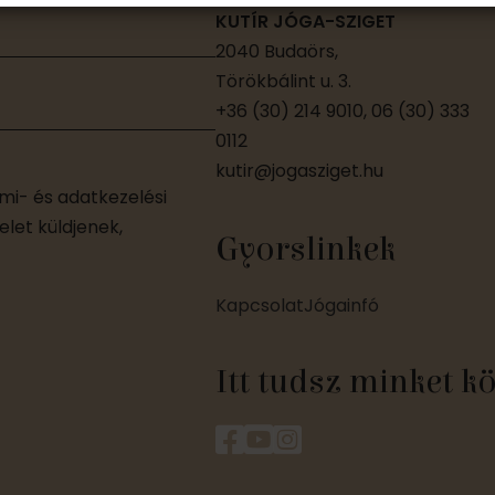
KUTÍR JÓGA-SZIGET
2040 Budaörs,
Törökbálint u. 3.
+36 (30) 214 9010, 06 (30) 333
0112
kutir@jogasziget.hu
i- és adatkezelési
let küldjenek,
Gyorslinkek
Kapcsolat
Jógainfó
Itt tudsz minket k