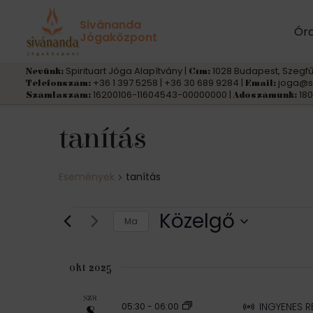
Sivánanda
Ór
Jógaközpont
Spirituart Jóga Alapítvány |
1028 Budapest, Szegfű
Nevünk:
Cím:
+36 1 397 5258 | +36 30 689 9284 |
joga@s
Telefonszám:
Email:
16200106-11604543-00000000 |
180
Számlaszám:
Adószámunk:
tanítás
Események
tanítás
Események
Közelgő
Ma
S
e
okt 2025
l
e
SZE
INGYENES 
05:30
-
06:00