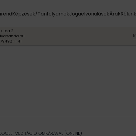
arend
Képzések/Tanfolyamok
Jógaelvonulások
Árak
Rólun
 utca 2
K
ivananda.hu
79492-1-41
REGGELI MEDITÁCIÓ OMKĀRÁVAL (ONLINE)