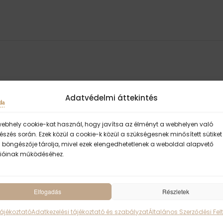
Adatvédelmi áttekintés
webhely cookie-kat használ, hogy javítsa az élményt a webhelyen való
szés során. Ezek közül a cookie-k közül a szükségesnek minősített sütiket
 böngészője tárolja, mivel ezek elengedhetetlenek a weboldal alapvető
ióinak működéséhez.
Elfogadás
Részletek
ॐ Sivánanda Jóga 
Tájékoztató
Adatkezelési tájékoztató és szabályzat
Általános Szerződési Felt