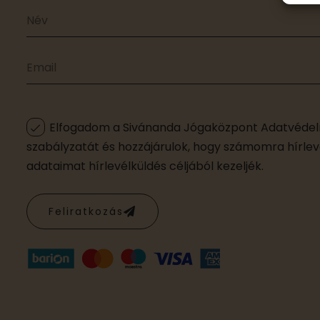
Elfogadom a Sivánanda Jógaközpont Adatvédelm
szabályzatát és hozzájárulok, hogy számomra hírleve
adataimat hírlevélküldés céljából kezeljék.
Feliratkozás