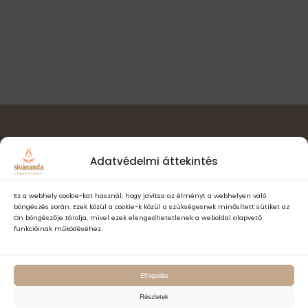
l
t
i
a
n
s
ó
a
z
v
s
t
i
á
n
g
s
á
é
a
c
.
z
i
ó
Hírlevél feliratkozás
e
Adatvédelmi áttekintés
t
e
Ez a webhely cookie-kat használ, hogy javítsa az élményt a webhelyen való
böngészés során. Ezek közül a cookie-k közül a szükségesnek minősített sütiket az
k
Ön böngészője tárolja, mivel ezek elengedhetetlenek a weboldal alapvető
funkcióinak működéséhez.
Elfogadom a Sivánanda Jógaközpont Adatvédelmi- és adatke
Elfogadás
szabályzatát és hozzájárulok, hogy számomra hírlevelet küldjenek,
adataimat hírlevélküldés céljából kezeljék.
Részletek