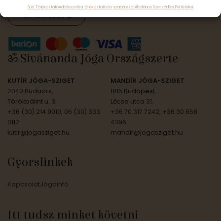
Süti Tájékoztató
Adatkezelési tájékoztató és szabályzat
Általános Szerződési Feltételek
Feliratkozás
ॐ Sivánanda Jóga Országszerte
KUTÍR JÓGA-SZIGET
MANDÍR JÓGA-SZIGET
2040 Budaörs,
1185 Budapest
Törökbálint u. 3.
Lőcse utca 31.
+36 (30) 214 9010, 06 (30) 333
+36 70 317 7242, +36 30 658
0112
4396
kutir@jogasziget.hu
mandir@jogasziget.hu
Gyorslinkek
Kapcsolat
Jógainfó
Itt tudsz minket követni