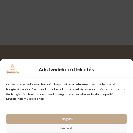
l
t
i
a
n
s
ó
a
z
v
s
t
i
á
n
g
s
á
é
a
c
.
z
i
ó
Hírlevél feliratkozás
e
Adatvédelmi áttekintés
t
e
Ez a webhely cookie-kat használ, hogy javítsa az élményt a webhelyen való
böngészés során. Ezek közül a cookie-k közül a szükségesnek minősített sütiket az
k
Ön böngészője tárolja, mivel ezek elengedhetetlenek a weboldal alapvető
funkcióinak működéséhez.
Elfogadom a Sivánanda Jógaközpont Adatvédelmi- és adatke
Elfogadás
szabályzatát és hozzájárulok, hogy számomra hírlevelet küldjenek,
adataimat hírlevélküldés céljából kezeljék.
Részletek