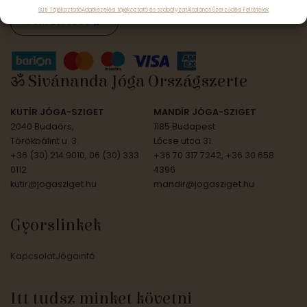
Süti Tájékoztató
Adatkezelési tájékoztató és szabályzat
Általános Szerződési Feltételek
Feliratkozás
ॐ Sivánanda Jóga Országszerte
KUTÍR JÓGA-SZIGET
MANDÍR JÓGA-SZIGET
2040 Budaörs,
1185 Budapest
Törökbálint u. 3.
Lőcse utca 31.
+36 (30) 214 9010, 06 (30) 333
+36 70 317 7242, +36 30 658
0112
4396
kutir@jogasziget.hu
mandir@jogasziget.hu
Gyorslinkek
Kapcsolat
Jógainfó
Itt tudsz minket követni