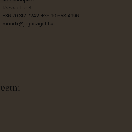
e
Lőcse utca 31.
+36 70 317 7242, +36 30 658 4396
k
mandir@jogasziget.hu
övetni