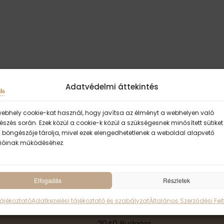
t
i
c
e
Adatvédelmi áttekintés
webhely cookie-kat használ, hogy javítsa az élményt a webhelyen való
szés során. Ezek közül a cookie-k közül a szükségesnek minősített sütiket
 böngészője tárolja, mivel ezek elengedhetetlenek a weboldal alapvető
ióinak működéséhez.
Elfogadás
ॐ Sivánanda Jóga 
Részletek
Tájékoztató
Adatkezelési tájékoztató és szabályzat
Általános Szerződési Felt
KUTÍR JÓGA-SZIGET
2040 Budaörs,