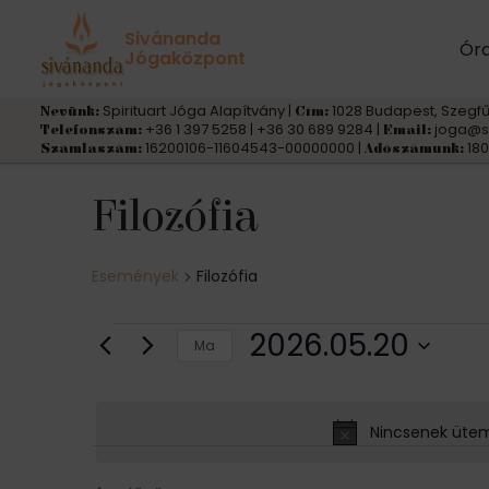
Sivánanda
Ór
Jógaközpont
Spirituart Jóga Alapítvány |
1028 Budapest, Szegfű
Nevünk:
Cím:
+36 1 397 5258 | +36 30 689 9284 |
joga@s
Telefonszám:
Email:
16200106-11604543-00000000 |
180
Számlaszám:
Adószámunk:
Filozófia
Események
Filozófia
Események
2026.05.20
Ma
for
D
á
2026.05.20
Nincsenek ütem
t
u