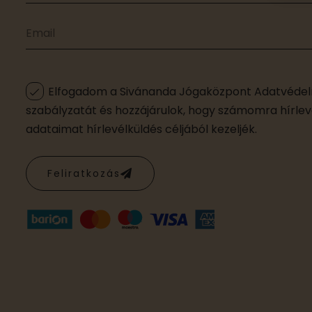
Elfogadom a Sivánanda Jógaközpont Adatvédelm
szabályzatát és hozzájárulok, hogy számomra hírleve
adataimat hírlevélküldés céljából kezeljék.
Feliratkozás