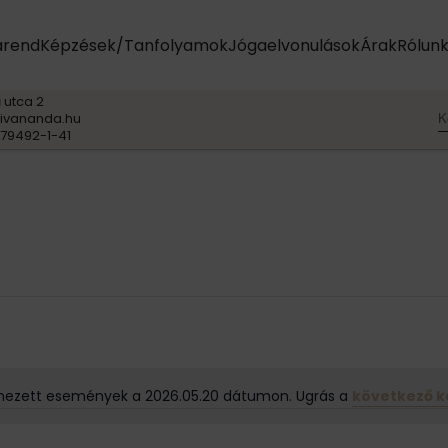
arend
Képzések/Tanfolyamok
Jógaelvonulások
Árak
Rólun
 utca 2
K
ivananda.hu
79492-1-41
ezett események a 2026.05.20 dátumon. Ugrás a
következő 
N
o