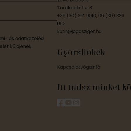
Törökbálint u. 3.
+36 (30) 214 9010, 06 (30) 333
0112
kutir@jogasziget.hu
i- és adatkezelési
let küldjenek,
Gyorslinkek
Kapcsolat
Jógainfó
Itt tudsz minket k