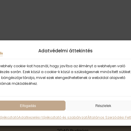
t
i
c
e
Adatvédelmi áttekintés
webhely cookie-kat használ, hogy javítsa az élményt a webhelyen való
szés során. Ezek közül a cookie-k közül a szükségesnek minősített sütiket
 böngészője tárolja, mivel ezek elengedhetetlenek a weboldal alapvető
ióinak működéséhez.
Elfogadás
ॐ Sivánanda Jóga 
Részletek
Tájékoztató
Adatkezelési tájékoztató és szabályzat
Általános Szerződési Felt
KUTÍR JÓGA-SZIGET
2040 Budaörs,