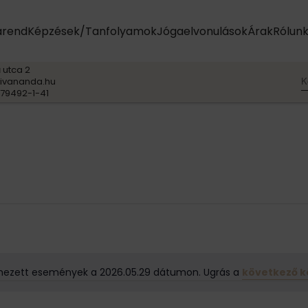
arend
Képzések/Tanfolyamok
Jógaelvonulások
Árak
Rólun
 utca 2
K
ivananda.hu
79492-1-41
ezett események a 2026.05.29 dátumon. Ugrás a
következő 
N
o