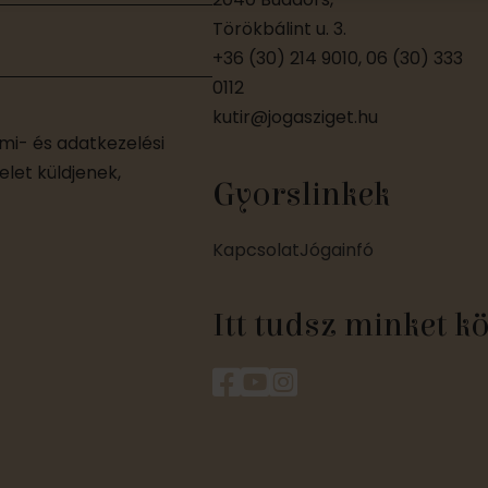
Törökbálint u. 3.
+36 (30) 214 9010, 06 (30) 333
0112
kutir@jogasziget.hu
i- és adatkezelési
let küldjenek,
Gyorslinkek
Kapcsolat
Jógainfó
Itt tudsz minket k