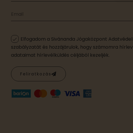
Elfogadom a Sivánanda Jógaközpont Adatvédelm
szabályzatát és hozzájárulok, hogy számomra hírleve
adataimat hírlevélküldés céljából kezeljék.
Feliratkozás