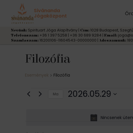
Sivánanda
Ór
Jógaközpont
Spirituart Jóga Alapítvány |
1028 Budapest, Szegfű
Nevünk:
Cím:
+36 1 397 5258 | +36 30 689 9284 |
joga@s
Telefonszám:
Email:
16200106-11604543-00000000 |
180
Számlaszám:
Adószámunk:
Filozófia
Események
Filozófia
Események
2026.05.29
Ma
for
D
á
2026.05.29
Nincsenek ütem
t
u