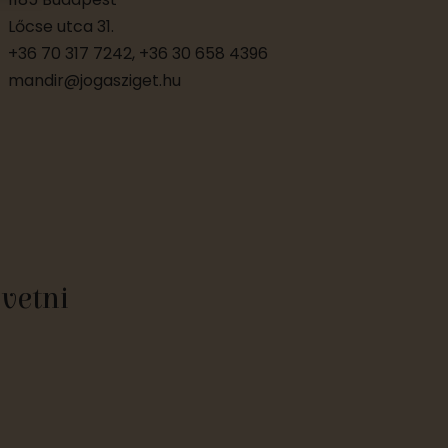
e
Lőcse utca 31.
+36 70 317 7242, +36 30 658 4396
k
mandir@jogasziget.hu
övetni