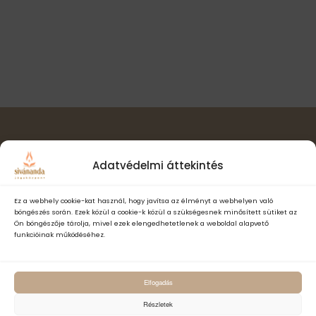
l
t
i
a
n
s
ó
a
z
v
s
t
i
á
n
g
s
á
é
a
c
.
z
i
ó
Hírlevél feliratkozás
e
Adatvédelmi áttekintés
t
e
Ez a webhely cookie-kat használ, hogy javítsa az élményt a webhelyen való
böngészés során. Ezek közül a cookie-k közül a szükségesnek minősített sütiket az
k
Ön böngészője tárolja, mivel ezek elengedhetetlenek a weboldal alapvető
funkcióinak működéséhez.
Elfogadom a Sivánanda Jógaközpont Adatvédelmi- és adatke
Elfogadás
szabályzatát és hozzájárulok, hogy számomra hírlevelet küldjenek,
adataimat hírlevélküldés céljából kezeljék.
Részletek