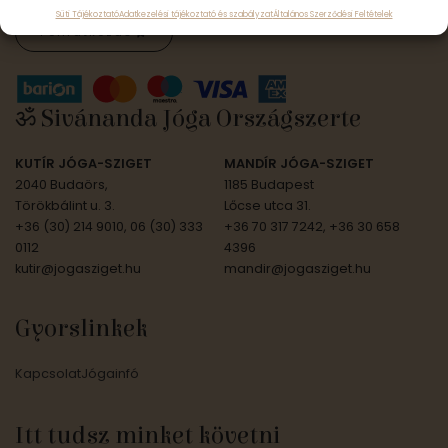
Süti Tájékoztató
Adatkezelési tájékoztató és szabályzat
Általános Szerződési Feltételek
Feliratkozás
ॐ Sivánanda Jóga Országszerte
KUTÍR JÓGA-SZIGET
MANDÍR JÓGA-SZIGET
2040 Budaörs,
1185 Budapest
Törökbálint u. 3.
Lőcse utca 31.
+36 (30) 214 9010, 06 (30) 333
+36 70 317 7242, +36 30 658
0112
4396
kutir@jogasziget.hu
mandir@jogasziget.hu
Gyorslinkek
Kapcsolat
Jógainfó
Itt tudsz minket követni