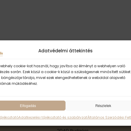
t
i
c
e
Adatvédelmi áttekintés
webhely cookie-kat használ, hogy javítsa az élményt a webhelyen való
szés során. Ezek közül a cookie-k közül a szükségesnek minősített sütiket
 böngészője tárolja, mivel ezek elengedhetetlenek a weboldal alapvető
ióinak működéséhez.
Elfogadás
ॐ Sivánanda Jóga 
Részletek
Tájékoztató
Adatkezelési tájékoztató és szabályzat
Általános Szerződési Felt
KUTÍR JÓGA-SZIGET
2040 Budaörs,