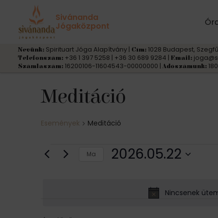
Sivánanda
Ór
Jógaközpont
Spirituart Jóga Alapítvány |
1028 Budapest, Szegfű
Nevünk:
Cím:
+36 1 397 5258 | +36 30 689 9284 |
joga@s
Telefonszám:
Email:
16200106-11604543-00000000 |
180
Számlaszám:
Adószámunk:
Meditáció
Események
Meditáció
Események
2026.05.22
Ma
for
D
á
2026.05.22
Nincsenek üte
t
u