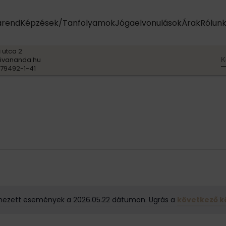
arend
Képzések/Tanfolyamok
Jógaelvonulások
Árak
Rólun
 utca 2
K
ivananda.hu
79492-1-41
mezett események a 2026.05.22 dátumon. Ugrás a
következő k
N
o