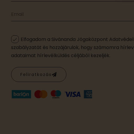
Elfogadom a Sivánanda Jógaközpont Adatvédelm
szabályzatát és hozzájárulok, hogy számomra hírleve
adataimat hírlevélküldés céljából kezeljék.
Feliratkozás