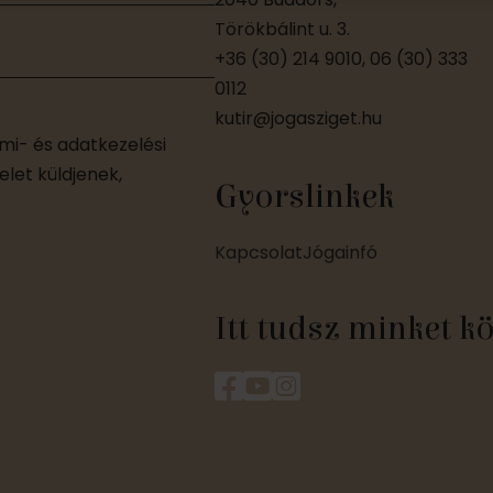
Törökbálint u. 3.
+36 (30) 214 9010, 06 (30) 333
0112
kutir@jogasziget.hu
i- és adatkezelési
let küldjenek,
Gyorslinkek
Kapcsolat
Jógainfó
Itt tudsz minket k