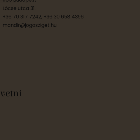
e
Lőcse utca 31.
+36 70 317 7242, +36 30 658 4396
k
mandir@jogasziget.hu
övetni