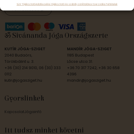
Süti Tájékoztató
Adatkezelési tájékoztató és szabályzat
Általános Szerződési Feltételek
Feliratkozás
ॐ Sivánanda Jóga Országszerte
KUTÍR JÓGA-SZIGET
MANDÍR JÓGA-SZIGET
2040 Budaörs,
1185 Budapest
Törökbálint u. 3.
Lőcse utca 31.
+36 (30) 214 9010, 06 (30) 333
+36 70 317 7242, +36 30 658
0112
4396
kutir@jogasziget.hu
mandir@jogasziget.hu
Gyorslinkek
Kapcsolat
Jógainfó
Itt tudsz minket követni