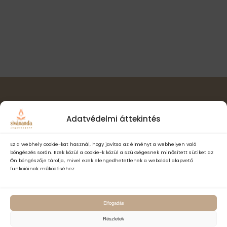
l
t
i
a
n
s
ó
a
z
v
s
t
i
á
n
g
s
á
é
a
c
.
z
i
ó
Hírlevél feliratkozás
e
Adatvédelmi áttekintés
t
e
Ez a webhely cookie-kat használ, hogy javítsa az élményt a webhelyen való
böngészés során. Ezek közül a cookie-k közül a szükségesnek minősített sütiket az
k
Ön böngészője tárolja, mivel ezek elengedhetetlenek a weboldal alapvető
funkcióinak működéséhez.
Elfogadom a Sivánanda Jógaközpont Adatvédelmi- és adatke
Elfogadás
szabályzatát és hozzájárulok, hogy számomra hírlevelet küldjenek,
adataimat hírlevélküldés céljából kezeljék.
Részletek