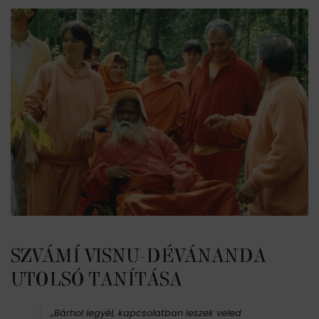
SZVÁMÍ VISNU-DÉVÁNANDA
UTOLSÓ TANÍTÁSA
„Bárhol legyél, kapcsolatban leszek veled