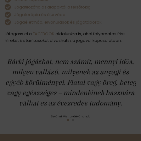
Jógafilozófia az alapoktól a felsőfokig.
Jógaterápia és ájurvéda.
Jógaéletmód, elvonulások és jógatáborok
.
Látogass el a
FACEBOOK
oldalunkra is, ahol folyamatos friss
híreket és tanításokat olvashatsz a jógával kapcsolatban.
Bárki jógázhat, nem számít, mennyi idős,
milyen vallású, milyenek az anyagi és
egyéb körülményei. Fiatal vagy öreg, beteg
vagy egészséges – mindenkinek hasznára
válhat ez az évezredes tudomány.
Szvámí Visnu-dévánanda