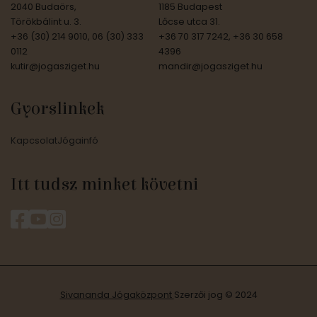
2040 Budaörs,
1185 Budapest
Törökbálint u. 3.
Lőcse utca 31.
+36 (30) 214 9010, 06 (30) 333
+36 70 317 7242, +36 30 658
0112
4396
kutir@jogasziget.hu
mandir@jogasziget.hu
Gyorslinkek
Kapcsolat
Jógainfó
Itt tudsz minket követni
Sivananda Jógaközpont
Szerzői jog © 2024