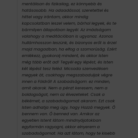
mentálisan és fizikailag, ez könnyebb és
hatásosabb. Ha odaadással, szeretettel és
hittel vagy irántam, akkor mindig
kapcsolatban leszel velem, bárhol legyek, és te
bármilyen állapotban legyél. Az imádságom
valahogy a meditációban is ugyanaz. Azonos
hullámhosszon leszünk, és bizonyos erőt is érzel
majd magadban, ha elfog a szomorúság. Ezért
emlékezz, gyakorolj mindent, és akkor Isten
még több erőt ad! Tegyél egy lépést, és Isten
két lépést tesz feléd. Micsoda szenvedésen
megyek át, csakhogy megszabaduljak végre
innen a Földről! A szabadságom: ez minden,
amit akarok. Nem a pénzt keresem, nem a
boldogságot, nem az élvezeteket. Csak a
békémet, a szabadságomat akarom. Ezt csak
Isten adhatja meg úgy, hogy Hozzá megyek. Ő
bennem van. Ő benned van. Amikor az
egyetlen Istent látom mindnyájatokban
egyformán ragyogni, akkor elnyerem a
szabadságomat. Ha azt látom, hogy te kisebb