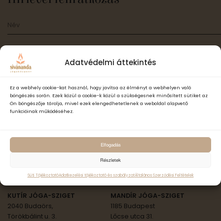
Adatvédelmi áttekintés
Elfogadom a Sivánanda Jógaközpont Adatvédelmi- és adatke
Ez a webhely cookie-kat használ, hogy javítsa az élményt a webhelyen való
szabályzatát és hozzájárulok, hogy számomra hírlevelet küldjenek,
böngészés során. Ezek közül a cookie-k közül a szükségesnek minősített sütiket az
Ön böngészője tárolja, mivel ezek elengedhetetlenek a weboldal alapvető
adataimat hírlevélküldés céljából kezeljék.
funkcióinak működéséhez.
Feliratkozás
Elfogadás
Részletek
ॐ Sivánanda Jóga Országszerte
Süti Tájékoztató
Adatkezelési tájékoztató és szabályzat
Általános Szerződési Feltételek
KUTÍR JÓGA-SZIGET
MANDÍR JÓGA-SZIGET
2040 Budaörs,
1185 Budapest
Törökbálint u. 3.
Lőcse utca 31.