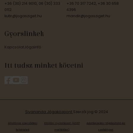
+36 (30) 214 9010, 06 (30) 333
+36 70 317 7242, +36 30 658
0112
4396
kutir@jogasziget.hu
mandir@jogasziget.hu
Gyorslinkek
Kapcsolat
Jógainfó
Itt tudsz minket követni
Sivananda Jógaközpont
Szerzői jog © 2024
Általános szerződési
Elállási nyilatkozat (ÁSZF
Adatkezelési tájékoztató és
feltételek
melléklet)
szabályzat