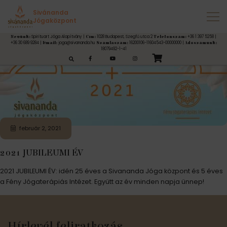
Címke:
5 év
Sivánanda
Jógaközpont
Spirituart Jóga Alapítvány |
1028 Budapest, Szegfű utca 2
+36 1 397 5258 |
Nevünk:
Cím:
Telefonszám:
+36 30 689 9284 |
joga@sivananda.hu
16200106-11604543-00000000 |
Email:
Számlaszám:
Adószámunk:
18079492-1-41
esés:
február 2, 2021
2021 JUBILEUMI ÉV
2021 JUBILEUMI ÉV: idén 25 éves a Sivananda Jóga központ és 5 éves
a Fény Jógaterápiás Intézet. Együtt az év minden napja ünnep!
Hírlevél feliratkozás