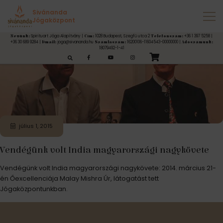
Címke:
India nagykövete
Sivánanda
Jógaközpont
Spirituart Jóga Alapítvány |
1028 Budapest, Szegfű utca 2
+36 1 397 5258 |
Nevünk:
Cím:
Telefonszám:
+36 30 689 9284 |
joga@sivananda.hu
16200106-11604543-00000000 |
Email:
Számlaszám:
Adószámunk:
18079492-1-41
esés:
július 1, 2015
Vendégünk volt India magyarországi nagykövete
Vendégünk volt India magyarországi nagykövete: 2014. március 21-
én Őexcellenciája Malay Mishra Úr, látogatást tett
Jógaközpontunkban.