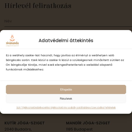
Hírlevél feliratkozás
Adatvédelmi áttekintés
Ez a webhely cookie-kat használ, hogy javítsa az élményt a webhelyen való
Elfogadom a Sivánanda Jógaközpont Adatvédelmi- és adatke
böngészés során. Ezek közül a cookie-k közül a szükségesnek minősített sütiket az
szabályzatát és hozzájárulok, hogy számomra hírlevelet küldjenek,
Ön böngészője tárolja, mivel ezek elengedhetetlenek a weboldal alapvető
adataimat hírlevélküldés céljából kezeljék.
funkcióinak működéséhez.
Feliratkozás
Elfogadás
Részletek
ॐ Sivánanda Jóga Országszerte
Süti Tájékoztató
Adatkezelési tájékoztató és szabályzat
Általános Szerződési Feltételek
KUTÍR JÓGA-SZIGET
MANDÍR JÓGA-SZIGET
2040 Budaörs,
1185 Budapest