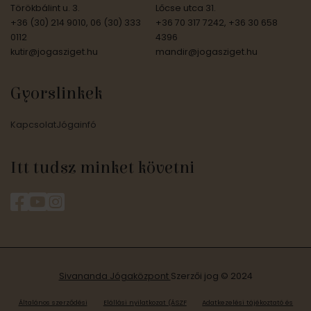
Törökbálint u. 3.
Lőcse utca 31.
+36 (30) 214 9010, 06 (30) 333
+36 70 317 7242, +36 30 658
0112
4396
kutir@jogasziget.hu
mandir@jogasziget.hu
Gyorslinkek
Kapcsolat
Jógainfó
Itt tudsz minket követni
Sivananda Jógaközpont
Szerzői jog © 2024
Általános szerződési
Elállási nyilatkozat (ÁSZF
Adatkezelési tájékoztató és