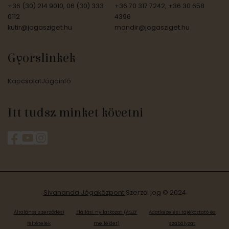
+36 (30) 214 9010, 06 (30) 333
+36 70 317 7242, +36 30 658
0112
4396
kutir@jogasziget.hu
mandir@jogasziget.hu
Gyorslinkek
Kapcsolat
Jógainfó
Itt tudsz minket követni
Sivananda Jógaközpont
Szerzői jog © 2024
Általános szerződési
Elállási nyilatkozat (ÁSZF
Adatkezelési tájékoztató és
feltételek
melléklet)
szabályzat