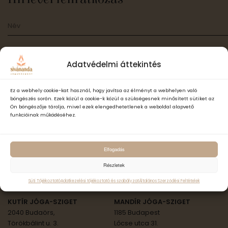
Adatvédelmi áttekintés
Elfogadom a Sivánanda Jógaközpont Adatvédelmi- és adatke
Ez a webhely cookie-kat használ, hogy javítsa az élményt a webhelyen való
szabályzatát és hozzájárulok, hogy számomra hírlevelet küldjenek,
böngészés során. Ezek közül a cookie-k közül a szükségesnek minősített sütiket az
Ön böngészője tárolja, mivel ezek elengedhetetlenek a weboldal alapvető
adataimat hírlevélküldés céljából kezeljék.
funkcióinak működéséhez.
Feliratkozás
Elfogadás
Részletek
ॐ Sivánanda Jóga Országszerte
Süti Tájékoztató
Adatkezelési tájékoztató és szabályzat
Általános Szerződési Feltételek
KUTÍR JÓGA-SZIGET
MANDÍR JÓGA-SZIGET
2040 Budaörs,
1185 Budapest
Törökbálint u. 3.
Lőcse utca 31.