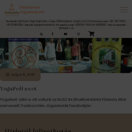
Címke:
jogatradicio
Sivánanda
Jógaközpont
Spirituart Jóga Alapítvány |
1028 Budapest, Szegfű utca 2
+36 1 397 5258 |
Nevünk:
Cím:
Telefonszám:
+36 30 689 9284 |
joga@sivananda.hu
16200106-11604543-00000000 |
Email:
Számlaszám:
Adószámunk:
18079492-1-41
esés:
május 8, 2018
YogaFest 2018
Yogafest: Idén is ott voltunk az MJSZ és Bhaktivédánta Főiskola által
szervezett Tradicionális Jógaiskolák Fesztiválján
Hírlevél feliratkozás