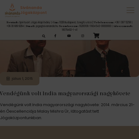
Címke:
látogatás
Sivánanda
Jógaközpont
Spirituart Jóga Alapítvány |
1028 Budapest, Szegfű utca 2
+36 1 397 5258 |
Nevünk:
Cím:
Telefonszám:
+36 30 689 9284 |
joga@sivananda.hu
16200106-11604543-00000000 |
Email:
Számlaszám:
Adószámunk:
18079492-1-41
esés:
július 1, 2015
Vendégünk volt India magyarországi nagykövete
Vendégünk volt India magyarországi nagykövete: 2014. március 21-
én Őexcellenciája Malay Mishra Úr, látogatást tett
Jógaközpontunkban.