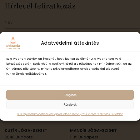
Hírlevél feliratkozás
Adatvédelmi áttekintés
Ez a webhely cookie-kat használ, hogy javítsa az élményt a webhelyen való
Elfogadom a Sivánanda Jógaközpont Adatvédelmi- és adatke
böngészés során. Ezek közül a cookie-k közül a szükségesnek minősített sütiket az
szabályzatát és hozzájárulok, hogy számomra hírlevelet küldjenek,
Ön böngészője tárolja, mivel ezek elengedhetetlenek a weboldal alapvető
adataimat hírlevélküldés céljából kezeljék.
funkcióinak működéséhez.
Feliratkozás
Elfogadás
Részletek
ॐ Sivánanda Jóga Országszerte
Süti Tájékoztató
Adatkezelési tájékoztató és szabályzat
Általános Szerződési Feltételek
KUTÍR JÓGA-SZIGET
MANDÍR JÓGA-SZIGET
2040 Budaörs,
1185 Budapest