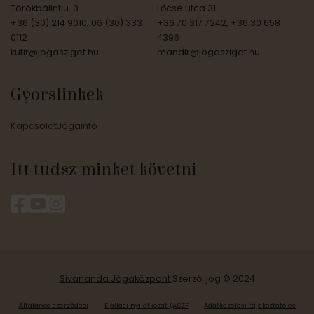
Törökbálint u. 3.
Lőcse utca 31.
+36 (30) 214 9010, 06 (30) 333
+36 70 317 7242, +36 30 658
0112
4396
kutir@jogasziget.hu
mandir@jogasziget.hu
Gyorslinkek
Kapcsolat
Jógainfó
Itt tudsz minket követni
Sivananda Jógaközpont
Szerzői jog © 2024
Általános szerződési
Elállási nyilatkozat (ÁSZF
Adatkezelési tájékoztató és