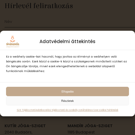
Hírlevél feliratkozás
Adatvédelmi áttekintés
Ez a webhely cookie-kat használ, hogy javítsa az élményt a webhelyen való
Elfogadom a Sivánanda Jógaközpont Adatvédelmi- és adatke
böngészés során. Ezek közül a cookie-k közül a szükségesnek minősített sütiket az
szabályzatát és hozzájárulok, hogy számomra hírlevelet küldjenek,
Ön böngészője tárolja, mivel ezek elengedhetetlenek a weboldal alapvető
adataimat hírlevélküldés céljából kezeljék.
funkcióinak működéséhez.
Feliratkozás
Elfogadás
Részletek
ॐ Sivánanda Jóga Országszerte
Süti Tájékoztató
Adatkezelési tájékoztató és szabályzat
Általános Szerződési Feltételek
KUTÍR JÓGA-SZIGET
MANDÍR JÓGA-SZIGET
2040 Budaörs,
1185 Budapest