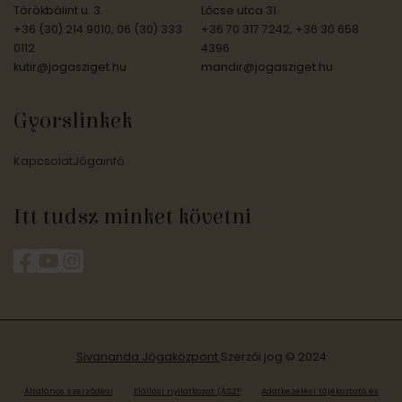
Törökbálint u. 3.
Lőcse utca 31.
+36 (30) 214 9010, 06 (30) 333
+36 70 317 7242, +36 30 658
0112
4396
kutir@jogasziget.hu
mandir@jogasziget.hu
Gyorslinkek
Kapcsolat
Jógainfó
Itt tudsz minket követni
Sivananda Jógaközpont
Szerzői jog © 2024
Általános szerződési
Elállási nyilatkozat (ÁSZF
Adatkezelési tájékoztató és