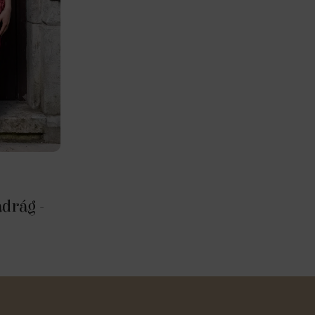
drág -