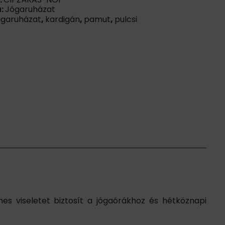
a:
Jógaruházat
ógaruházat
,
kardigán
,
pamut
,
pulcsi
es viseletet biztosít a jógaórákhoz és hétköznapi