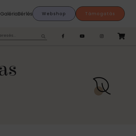
k
Galéria
Bérlés
Webshop
Támogatás
eresés:
as