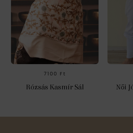
7100
Ft
Rózsás Kasmír Sál
Női J