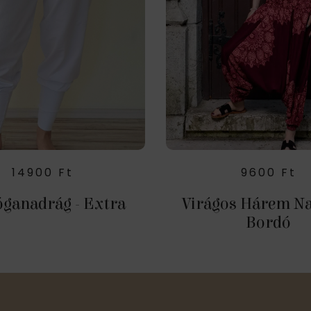
14900
Ft
9600
Ft
óganadrág - Extra
Virágos Hárem Na
Bordó