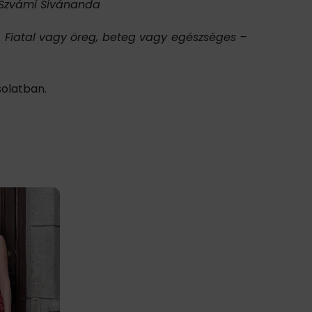
Szvámí Sivánanda
i. Fiatal vagy öreg, beteg vagy egészséges –
solatban.