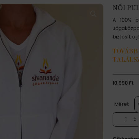
NŐI PU
A 100% pa
Jógaközpo
biztosít a
TOVÁBB
TALÁLS
10.990
Ft
Méret
Női
pulóver
cipzáras
Cikkszám