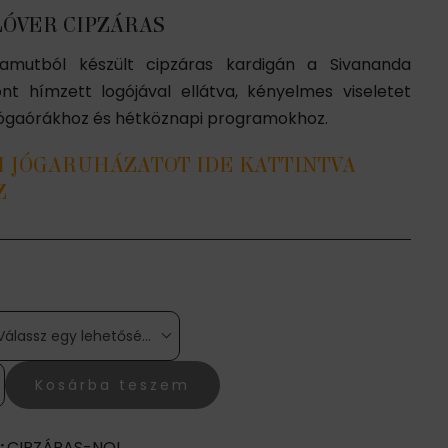
LÓVER CIPZÁRAS
mutból készült cipzáras kardigán a Sivananda
nt hímzett logójával ellátva, kényelmes viseletet
 jógaórákhoz és hétköznapi programokhoz.
I JÓGARUHÁZATOT IDE KATTINTVA
Z
Válassz egy lehetőséget
Kosárba teszem
:
CIPZÁRAS-NOI