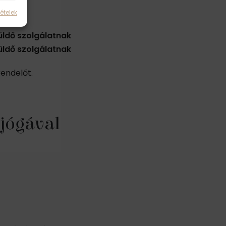
ételek
ldő szolgálatnak
ldő szolgálatnak
rendelőt.
 jógával