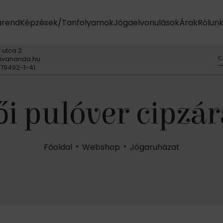
arend
Képzések/Tanfolyamok
Jógaelvonulások
Árak
Rólun
 utca 2
K
ivananda.hu
79492-1-41
ői pulóver cipzár
Főoldal
Webshop
Jógaruházat