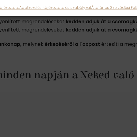
Tájékoztató
Adatkezelési tájékoztató és szabályzat
Általános Szerződési Felt
gyenlített megrendeléseket
kedden adjuk át a csomagkü
gyenlített megrendeléseket
kedden adjuk át a csomagkü
unkanap,
melynek
érkezéséről a Foxpost
értesíti a meg
 minden napján a Neked való