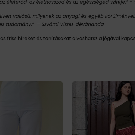
 életerőd, az élethosszod és az egészséged szintje.”
– 
milyen vallású, milyenek az anyagi és egyéb körülménye
edes tudomány.” – Szvámí Visnu-dévánanda
tos friss híreket és tanításokat olvashatsz a jógával kapc