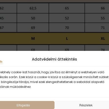
Adatvédelmi áttekintés
webhely cookie-kat használ, hogy javítsa az élményt a webhelyen való
szés során. Ezek közül a cookie-k közül a szükségesnek minősített sütiket
 böngészője tárolja, mivel ezek elengedhetetlenek a weboldal alapvető
T IDE KATTINTVA TALÁLSZ
ióinak működéséhez.
K
Elfogadás
Részletek