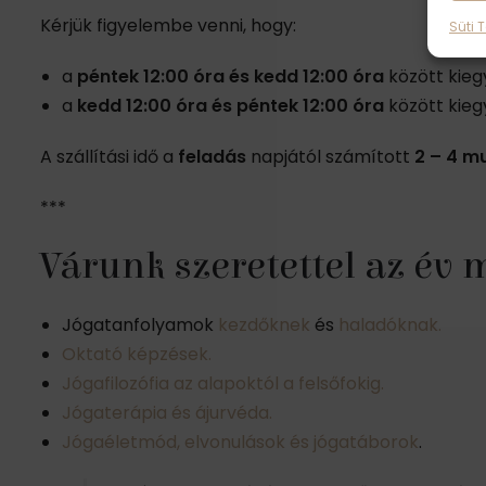
Kérjük figyelembe venni, hogy:
Süti 
a
péntek 12:00 óra és kedd 12:00
óra
között kie
a
kedd 12:00 óra és péntek 12:00 óra
között kie
A szállítási idő a
feladás
napjától számított
2 – 4 m
***
Várunk szeretettel az év
Jógatanfolyamok
kezdőknek
és
haladóknak.
Oktató képzések.
Jógafilozófia az alapoktól a felsőfokig.
Jógaterápia és ájurvéda.
Jógaéletmód, elvonulások és jógatáborok
.