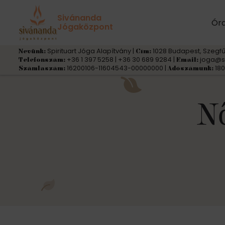
Sivánanda
Ór
Jógaközpont
Spirituart Jóga Alapítvány |
1028 Budapest, Szegfű
Nevünk:
Cím:
+36 1 397 5258 | +36 30 689 9284 |
joga@s
Telefonszám:
Email:
16200106-11604543-00000000 |
180
Számlaszám:
Adószámunk:
N