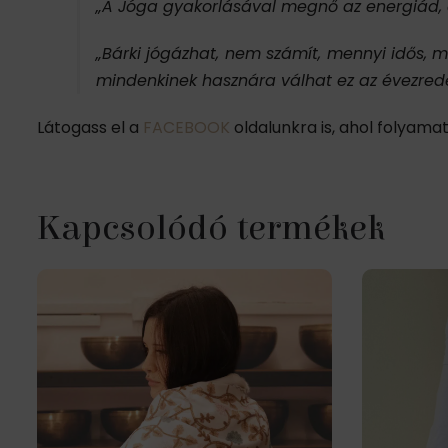
„A Jóga gyakorlásával megnő az energiád, az
„Bárki jógázhat, nem számít, mennyi idős, 
mindenkinek hasznára válhat ez az évezr
Látogass el a
FACEBOOK
oldalunkra is, ahol folyama
Kapcsolódó termékek