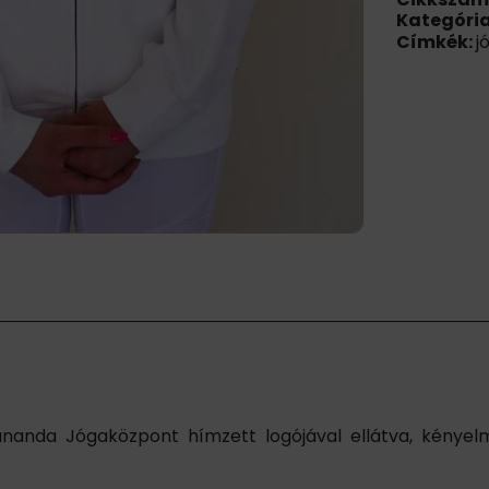
mennyiség
Kategóri
Címkék:
j
nanda Jógaközpont hímzett logójával ellátva, kényelm